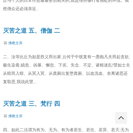
正与个人的日常作息最最密切相关的,就是维持修行者独处的环境。虽
然僧众还必须亲近..
灭苦之道 五、僧伽 二
佛教文库
二、汝等比丘为如是胜义而出家,云何于中犹复有一愚痴凡夫而起贪欲,
极生染着,瞋恚、凶暴、懈怠、下劣、失念、不定、诸根迷乱!譬如士夫
从暗而入暗、从冥入冥、从粪厕出复堕粪厕、以血洗血、舍离诸恶还
复取恶,我说此譬,..
灭苦之道 三、梵行 四
佛教文库
四、如此二法谓为有为、无为。有为者若生、若住、若异、若灭;无为