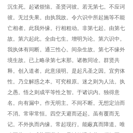
沉生死。起诸烦恼。圣贤诃彼。若无第七。不应诃
彼。无过失果。由执我故。令六识中所起施等不能
亡相者。此我外缘。行相粗动。非第七起。由第七
故。第六起此。全由七生。增明为论。第六识中。
我执体有间断。通三性心。间杂生故。第七不缘外
境生故。已上略录第七末那。诸教同诠。群贤共
释。创入道者。此意须明。是起凡圣之因。宜穷体
性。乃立解惑之本。可究根原。迷之则为人法。执
之愚。悟之则成平等性之智。于诸识内。独得意
名。向有漏中。作无明主。不间不断。无想定治而
不消。常审常恒。四空天避而还起。虽有覆而无
记。不外执而内缘。常起现行。能蔽真而障道。唯