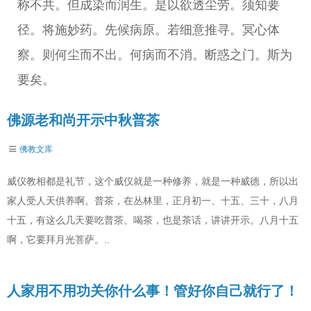
称不共。但成染而润生。是以欲透尘劳。须知要
径。将施妙药。先候病原。若细意推寻。冥心体
察。则何尘而不出。何病而不消。断惑之门。斯为
要矣。
佛源老和尚开示中秋普茶
佛教文库
威仪教相都是礼节，这个威仪就是一种修养，就是一种威德，所以出
家人受人天供养啊。普茶，在丛林里，正月初一、十五、三十，八月
十五，有这么几天要吃普茶。喝茶，也是茶话，讲讲开示。八月十五
啊，它要拜月光菩萨。..
人家用不用功关你什么事！管好你自己就行了！