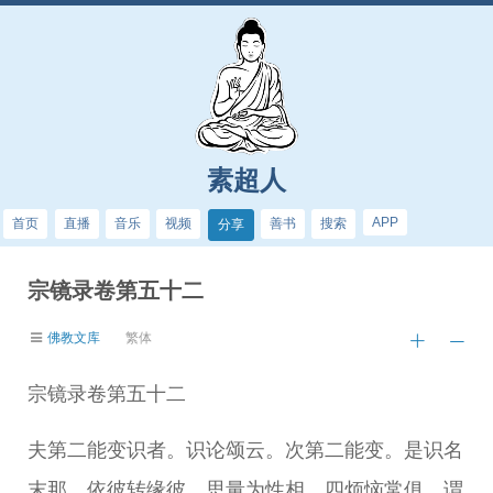
素超人
APP
首页
直播
音乐
视频
善书
搜索
分享
宗镜录卷第五十二
佛教文库
繁体
宗镜录卷第五十二
夫第二能变识者。识论颂云。次第二能变。是识名
末那。依彼转缘彼。思量为性相。四烦恼常俱。谓