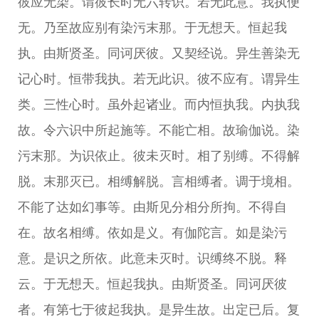
彼应无染。谓彼长时无六转识。若无此意。我执便
无。乃至故应别有染污末那。于无想天。恒起我
执。由斯贤圣。同诃厌彼。又契经说。异生善染无
记心时。恒带我执。若无此识。彼不应有。谓异生
类。三性心时。虽外起诸业。而内恒执我。内执我
故。令六识中所起施等。不能亡相。故瑜伽说。染
污末那。为识依止。彼未灭时。相了别缚。不得解
脱。末那灭已。相缚解脱。言相缚者。调于境相。
不能了达如幻事等。由斯见分相分所拘。不得自
在。故名相缚。依如是义。有伽陀言。如是染污
意。是识之所依。此意未灭时。识缚终不脱。释
云。于无想天。恒起我执。由斯贤圣。同诃厌彼
者。有第七于彼起我执。是异生故。出定已后。复