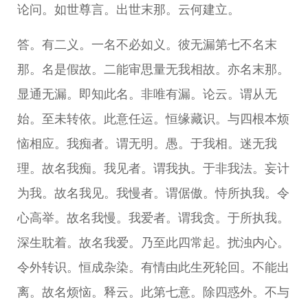
论问。如世尊言。出世末那。云何建立。
答。有二义。一名不必如义。彼无漏第七不名末
那。名是假故。二能审思量无我相故。亦名末那。
显通无漏。即知此名。非唯有漏。论云。谓从无
始。至未转依。此意任运。恒缘藏识。与四根本烦
恼相应。我痴者。谓无明。愚。于我相。迷无我
理。故名我痴。我见者。谓我执。于非我法。妄计
为我。故名我见。我慢者。谓倨傲。恃所执我。令
心高举。故名我慢。我爱者。谓我贪。于所执我。
深生耽着。故名我爱。乃至此四常起。扰浊内心。
令外转识。恒成杂染。有情由此生死轮回。不能出
离。故名烦恼。释云。此第七意。除四惑外。不与