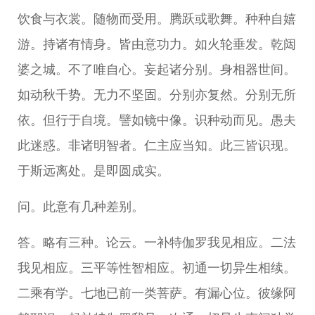
饮食与衣裳。随物而受用。腾跃或歌舞。种种自嬉
游。持诸有情身。皆由意功力。如火轮垂发。乾闼
婆之城。不了唯自心。妄起诸分别。身相器世间。
如动秋千势。无力不坚固。分别亦复然。分别无所
依。但行于自境。譬如镜中像。识种动而见。愚夫
此迷惑。非诸明智者。仁主应当知。此三皆识现。
于斯远离处。是即圆成实。
问。此意有几种差别。
答。略有三种。论云。一补特伽罗我见相应。二法
我见相应。三平等性智相应。初通一切异生相续。
二乘有学。七地已前一类菩萨。有漏心位。彼缘阿