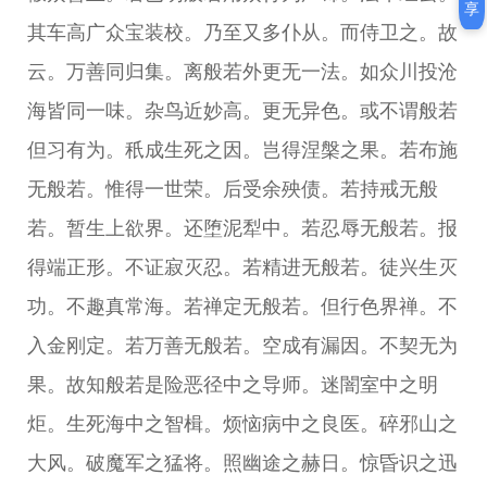
享
其车高广众宝装校。乃至又多仆从。而侍卫之。故
云。万善同归集。离般若外更无一法。如众川投沧
海皆同一味。杂鸟近妙高。更无异色。或不谓般若
但习有为。秖成生死之因。岂得涅槃之果。若布施
无般若。惟得一世荣。后受余殃债。若持戒无般
若。暂生上欲界。还堕泥犁中。若忍辱无般若。报
得端正形。不证寂灭忍。若精进无般若。徒兴生灭
功。不趣真常海。若禅定无般若。但行色界禅。不
入金刚定。若万善无般若。空成有漏因。不契无为
果。故知般若是险恶径中之导师。迷闇室中之明
炬。生死海中之智楫。烦恼病中之良医。碎邪山之
大风。破魔军之猛将。照幽途之赫日。惊昏识之迅