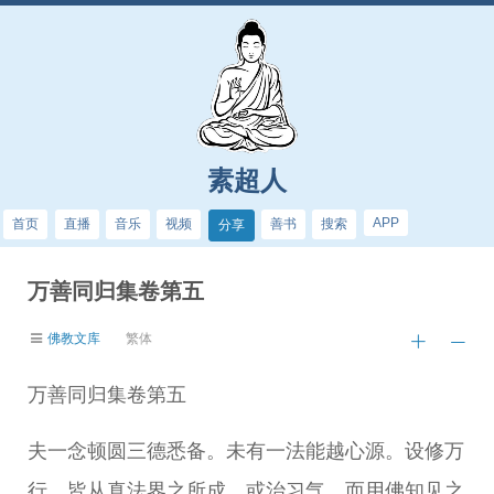
素超人
APP
首页
直播
音乐
视频
善书
搜索
分享
万善同归集卷第五
佛教文库
繁体
万善同归集卷第五
夫一念顿圆三德悉备。未有一法能越心源。设修万
行。皆从真法界之所成。或治习气。而用佛知见之