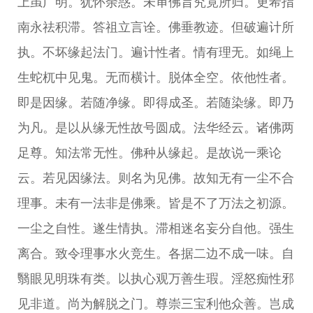
上虽广明。犹怀余惑。未审佛旨究竟所归。更希指
南永祛积滞。答祖立言诠。佛垂教迹。但破遍计所
执。不坏缘起法门。遍计性者。情有理无。如绳上
生蛇杌中见鬼。无而横计。脱体全空。依他性者。
即是因缘。若随净缘。即得成圣。若随染缘。即乃
为凡。是以从缘无性故号圆成。法华经云。诸佛两
足尊。知法常无性。佛种从缘起。是故说一乘论
云。若见因缘法。则名为见佛。故知无有一尘不合
理事。未有一法非是佛乘。皆是不了万法之初源。
一尘之自性。遂生情执。滞相迷名妄分自他。强生
离合。致令理事水火竞生。各据二边不成一味。自
翳眼见明珠有类。以执心观万善生瑕。淫怒痴性邪
见非道。尚为解脱之门。尊崇三宝利他众善。岂成