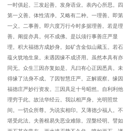
一时俱起。三发起善。发身语业。表内心所思。四
第一义善。体性清净。又略有二种。一理善。即第
一义。二事善。即六度万行今时多据理善。若是理
善。阐提亦具。何不成佛。是以须行事善庄严显
理。积大福德方成妙身。如矿含金似山藏玉。若石
蕴火犹地生泉。未遇因缘不成济用。虽然本具有亦
同无。众生三因亦复如是。凡曰有心正因悉具。未
得缘了法身不成。了因智慧庄严。正解观察。缘因
福德庄严妙行资发。三因具足十号昭然。自利利他
理穷于此。故法华经云。我以相严身。光明照世
间。一切众所尊。为说实相印。又薄德少福人。不
堪受此法。夫善根易失恶业难除。涅槃经明。譬如