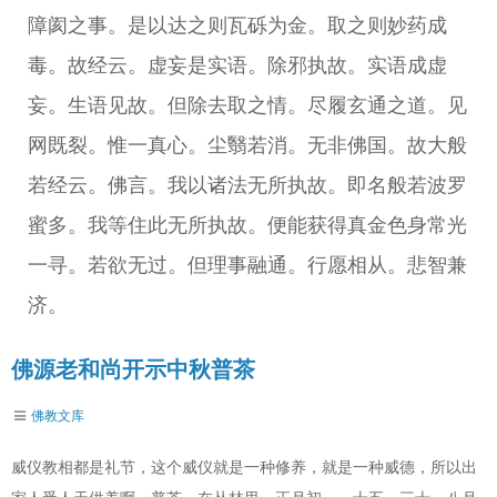
障阂之事。是以达之则瓦砾为金。取之则妙药成
毒。故经云。虚妄是实语。除邪执故。实语成虚
妄。生语见故。但除去取之情。尽履玄通之道。见
网既裂。惟一真心。尘翳若消。无非佛国。故大般
若经云。佛言。我以诸法无所执故。即名般若波罗
蜜多。我等住此无所执故。便能获得真金色身常光
一寻。若欲无过。但理事融通。行愿相从。悲智兼
济。
佛源老和尚开示中秋普茶
佛教文库
威仪教相都是礼节，这个威仪就是一种修养，就是一种威德，所以出