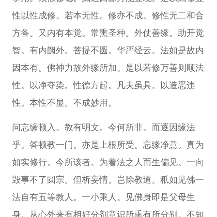
性以性成修。若本无性。修亦不成。修性无二和合
方备。又内有本觉。常熏圣种。外仗善缘。助开觉
智。有内阙外。菩提不圆。华严经云。法如是故内
因本有。佛神力故外缘所加。是以若修万善则顺法
性。以净夺染。性德方起。凡夫虽具。以造恶违
性。本性不显。不成妙用。
问忘缘顿入。教有明文。今何所非。而逐因缘法
乎。答顿教一门。亦是上根所受。忘缘净意。真为
如实修行。今所该者。为着法之人而生偏见。一向
毁事不了圆宗。但析妄情。岂除教道。秖如见佛一
法自有五等教人。一小乘人。见佛身即是父母生
身。从心外来有相好分剂意识所熏有所分别。不知