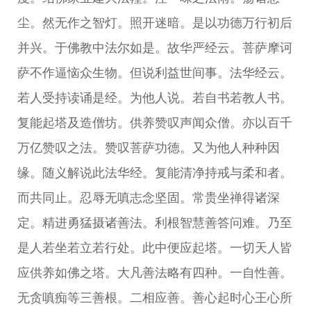
尘。然无作之智灯。照开迷暗。是以功德万行初后
并兴。于佛教中法尔如是。故华严经云。菩萨摩诃
萨不作逼恼众生物。但说利益世间事。法华经云。
若人受持读诵是经。为他人说。若自书若教人书。
复能起塔及造僧坊。供养赞叹声闻众僧。亦以百千
万亿赞叹之法。赞叹菩萨功德。又为他人种种因
缘。随义解说此法华经。复能清净持戒与柔和者。
而共同止。忍辱无嗔志念坚固。常贵坐禅得诸深
定。精进勇猛摄诸善法。利根智慧善答问难。乃至
是人若坐若立若行处。此中便应起塔。一切天人皆
应供养如佛之塔。大凡善法略有四种。一自性善。
无贪嗔痴等三善根。二相应善。善心起时心王心所