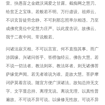
雷。抉愚盲之金鎞沃渴爱之甘露。截痴网之慧刃。
给贫乏之宝珠。若般若不明。万行虚设。祖师云。
不识玄旨徒劳念静。不可刹那忘照率尔相违。乃至
成佛究竟位中定慧力庄严。以此度含识。故佛云。
我于二夜中间。常说般若。
问诸法寂灭相。不可以言宣。何不直指其事。而广
涉因缘。兴诸问答乎。答楞伽经云。佛告大慧。若
不说一切法者。教法则坏。教法坏者。则无诸佛菩
萨缘觉声闻。若无者谁说为谁。是故大慧。菩萨摩
诃萨莫着言说。随宜方便广演诸法。故知总持无文
字。文字显总持。离理无说。离说无理。以真性普
遍故。不可说不异可说。以缘修无性故。可说不异