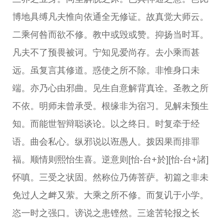
博地具缚凡夫惟向依通全无修证。故真觉大师云。
二乘何咎而欲不修。教中或毁或赞。抑扬当时耳。
凡夫不了预畏被诃。宁知见爱尚存。去小乘而甚
远。虽复言其修道。惑使之所不除。非惟身口未
端。亦乃心由邪曲。见生自意解背真诠。圣教之所
不依。明师未曾承受。根缘非为宿习。见解未预生
知。而能世智辩聪谈论。以之终日。时复牵于经
语。曲会私心。纵邪说以诳愚人。拨因果而排罪
福。顺情则熙怡生喜。逆意则[怡-台+於][怡-台+諸]
怀嗔。三受之状固。然称位乃俦菩萨。初篇之非未
免过人之衅又萦。大乘之所不修。而复讥于小学。
恣一时之强口。谤说之患铿然。三途苦轮报之长