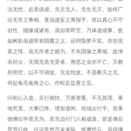
法无性。必竟俱虚。无主无人。无生无灭。如何广
论无常之事相。复说虚妄之果报乎。答以真心不守
自性。随缘成诸有。虽似有即空。乃体虚成事。犹
如树影虽虚而有阴覆之义。还同昏梦不实。亦生忧
喜之情。虽无作者之能为。不失因缘之果报。故净
名经云。无我无造无受者。善恶之业亦不亡。又教
所明空。以不可得故。无实性故。不是断灭之无。
何起龟毛兔角之心。作蛇足盐香之见。
问初心入道。言行相扶。万善资熏。不无其理。果
地究竟。大事已终。境智虚闲。何须众行乎。答果
德佛位毕竟无为。若无边行门八相成道。皆是佛后
普贤行收。任运常然尽未来际。维摩经云。虽得佛