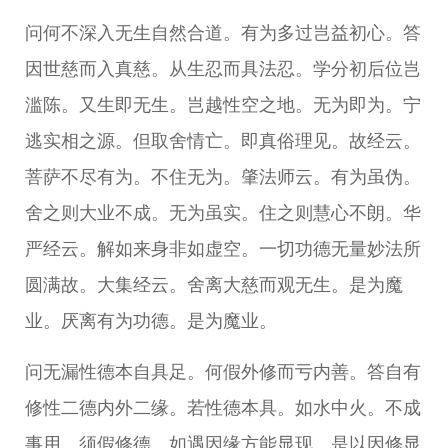
问何不深入无生自然合道。有为多过岂益初心。答
因世慈而入真慈。从生忍而具法忍。学分初后位岂
滥陈。又生即无生。岂越性空之地。无为即为。宁
逃实相之源。但取舍情亡。即真俗理见。故经云。
菩萨不尽有为。不住无为。肇法师云。有为虽伪。
舍之则大业不成。无为虽实。住之则慧心不朗。华
严经云。解如来身非如虚空。一切功德无量妙法所
圆满故。大集经云。舍离大慈而观无生。是为魔
业。厌离有为功德。是为魔业。
问无漏性德本自具足。何假外修而亏内善。答自有
修性二德内外二缘。若性德本具。如水中火。不成
事用。须假修德。如遇因缘方能显现。是以因修显