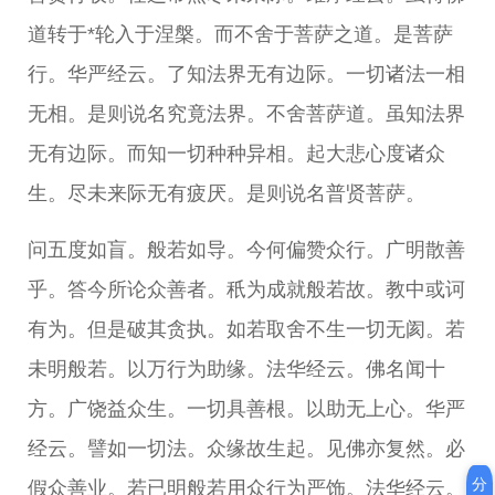
道转于*轮入于涅槃。而不舍于菩萨之道。是菩萨
行。华严经云。了知法界无有边际。一切诸法一相
无相。是则说名究竟法界。不舍菩萨道。虽知法界
无有边际。而知一切种种异相。起大悲心度诸众
生。尽未来际无有疲厌。是则说名普贤菩萨。
问五度如盲。般若如导。今何偏赞众行。广明散善
乎。答今所论众善者。秖为成就般若故。教中或诃
有为。但是破其贪执。如若取舍不生一切无阂。若
未明般若。以万行为助缘。法华经云。佛名闻十
方。广饶益众生。一切具善根。以助无上心。华严
经云。譬如一切法。众缘故生起。见佛亦复然。必
分
假众善业。若已明般若用众行为严饰。法华经云。