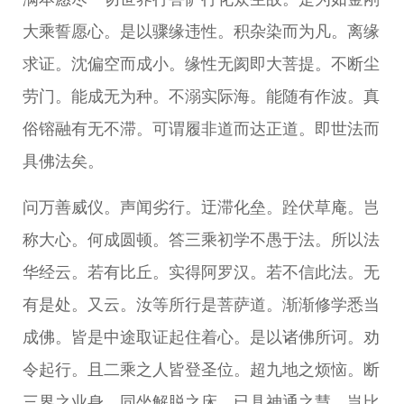
大乘誓愿心。是以骤缘违性。积杂染而为凡。离缘
求证。沈偏空而成小。缘性无阂即大菩提。不断尘
劳门。能成无为种。不溺实际海。能随有作波。真
俗镕融有无不滞。可谓履非道而达正道。即世法而
具佛法矣。
问万善威仪。声闻劣行。迂滞化垒。跧伏草庵。岂
称大心。何成圆顿。答三乘初学不愚于法。所以法
华经云。若有比丘。实得阿罗汉。若不信此法。无
有是处。又云。汝等所行是菩萨道。渐渐修学悉当
成佛。皆是中途取证起住着心。是以诸佛所诃。劝
令起行。且二乘之人皆登圣位。超九地之烦恼。断
三界之业身。同坐解脱之床。已具神通之慧。岂比