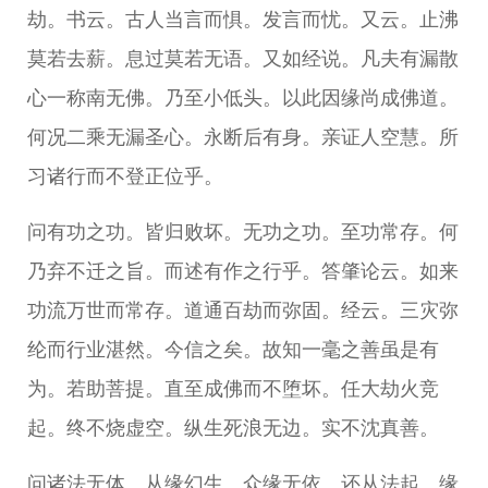
劫。书云。古人当言而惧。发言而忧。又云。止沸
莫若去薪。息过莫若无语。又如经说。凡夫有漏散
心一称南无佛。乃至小低头。以此因缘尚成佛道。
何况二乘无漏圣心。永断后有身。亲证人空慧。所
习诸行而不登正位乎。
问有功之功。皆归败坏。无功之功。至功常存。何
乃弃不迁之旨。而述有作之行乎。答肇论云。如来
功流万世而常存。道通百劫而弥固。经云。三灾弥
纶而行业湛然。今信之矣。故知一毫之善虽是有
为。若助菩提。直至成佛而不堕坏。任大劫火竞
起。终不烧虚空。纵生死浪无边。实不沈真善。
问诸法无体。从缘幻生。众缘无依。还从法起。缘