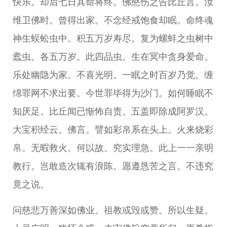
快乐。却后七日其命将终。佛愍伤之告比丘言。汝
维卫佛时。曾得出家。不念经戒饱食却眠。命终魂
神生蜈蚣虫中。积五万岁寿尽。复为螺蚌之虫树中
蠹虫。各五万岁。此四品虫。生在冥中贪身爱命。
乐处幽隐为家。不喜光明。一眠之时百岁乃觉。缠
绵罪网不求出要。今世罪毕得为沙门。如何睡眠不
知厌足。比丘闻已惭怖自责。五盖即除成阿罗汉。
大宝积经云。佛言。譬如彩帛系在头上。火来烧彩
帛。无暇救火。何以故。究实理急。此上一一亲明
教行。岂敢造次辄有浪陈。愿遵恳苦之言。不违究
竟之说。
问慈悲万善深如佛业。祖教或毁或赞。所以生疑。