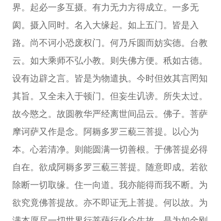
界。起必一多互摄。有力无力方得成立。一多无
阂。摄入同时。名入大缘起。如上五门。皆是入
路。尚不诃小恐废权门。何乃斥圆而妨实德。台教
云。如大乘师不弘小教。则失佛方便。秖如古德。
设有边辟之言。皆是为物遣执。今时但效其言罔知
其旨。又全未入于顿门。但妄生讥谤。所失太过。
故今愍之。故圆教华严经离世间品云。佛子。菩萨
摩诃萨又作是念。阿耨多罗三藐三菩提。以心为
本。心若清净。则能圆满一切善根。于佛菩提必得
自在。欲成阿耨多罗三藐三菩提。随意即成。若欲
除断一切取缘。住一向道。我亦能得而我不断。为
欲究竟佛菩提故。亦不即证无上菩提。何以故。为
满本愿尽一切世界行菩萨行化众生故。是为如金刚