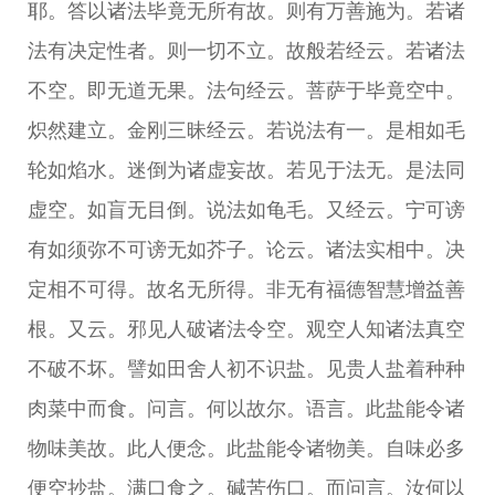
耶。答以诸法毕竟无所有故。则有万善施为。若诸
法有决定性者。则一切不立。故般若经云。若诸法
不空。即无道无果。法句经云。菩萨于毕竟空中。
炽然建立。金刚三昧经云。若说法有一。是相如毛
轮如焰水。迷倒为诸虚妄故。若见于法无。是法同
虚空。如盲无目倒。说法如龟毛。又经云。宁可谤
有如须弥不可谤无如芥子。论云。诸法实相中。决
定相不可得。故名无所得。非无有福德智慧增益善
根。又云。邪见人破诸法令空。观空人知诸法真空
不破不坏。譬如田舍人初不识盐。见贵人盐着种种
肉菜中而食。问言。何以故尔。语言。此盐能令诸
物味美故。此人便念。此盐能令诸物美。自味必多
便空抄盐。满口食之。碱苦伤口。而问言。汝何以