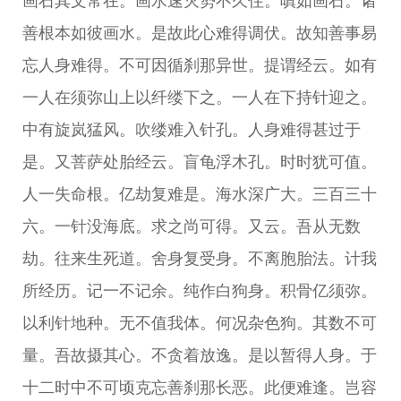
画石其文常在。画水速灭势不久住。嗔如画石。诸
善根本如彼画水。是故此心难得调伏。故知善事易
忘人身难得。不可因循刹那异世。提谓经云。如有
一人在须弥山上以纤缕下之。一人在下持针迎之。
中有旋岚猛风。吹缕难入针孔。人身难得甚过于
是。又菩萨处胎经云。盲龟浮木孔。时时犹可值。
人一失命根。亿劫复难是。海水深广大。三百三十
六。一针没海底。求之尚可得。又云。吾从无数
劫。往来生死道。舍身复受身。不离胞胎法。计我
所经历。记一不记余。纯作白狗身。积骨亿须弥。
以利针地种。无不值我体。何况杂色狗。其数不可
量。吾故摄其心。不贪着放逸。是以暂得人身。于
十二时中不可顷克忘善刹那长恶。此便难逢。岂容