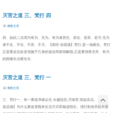
灭苦之道 三、梵行 四
佛教文库
四、如此二法谓为有为、无为。有为者若生、若住、若异、若灭;无为
者不生、不住、不异、不灭。【契经 杂因诵】梵行,是一场硬仗。梵行
正是要反抗欲贪强施于己身的逼迫而获得解脱;正是要强将无常、有为
的因缘生法硬生生..
灭苦之道 三、梵行 一
佛教文库
三、梵行一、有一乘道净诸众生,令越忧悲,灭恼苦,得如实法。【契经
道品诵】为什么要改变既有生活方式而栽进陌生、强行割舍所欲所爱