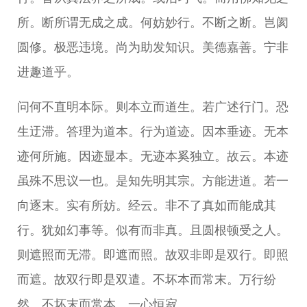
所。断所谓无成之成。何妨妙行。不断之断。岂阂
圆修。极恶违境。尚为助发知识。美德嘉善。宁非
进趣道乎。
问何不直明本际。则本立而道生。若广述行门。恐
生迂滞。答理为道本。行为道迹。因本垂迹。无本
迹何所施。因迹显本。无迹本奚独立。故云。本迹
虽殊不思议一也。是知先明其宗。方能进道。若一
向逐末。实有所妨。经云。非不了真如而能成其
行。犹如幻事等。似有而非真。且圆根顿受之人。
则遮照而无滞。即遮而照。故双非即是双行。即照
而遮。故双行即是双遣。不坏本而常末。万行纷
然。不坏末而常本。一心恒寂。