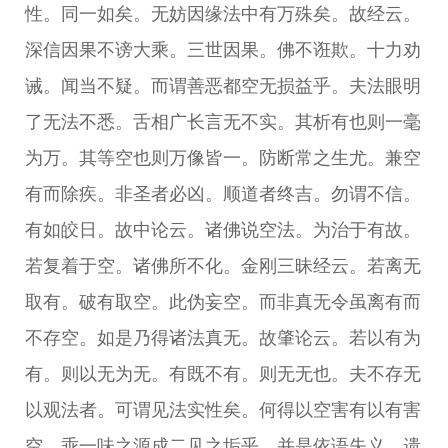
性。同一如矣。无妨因缘法中有万殊矣。故经云。
深信因果不谤大乘。三世因果。佛不诳欺。十力劝
诫。闻当不疑。而谓善恶都空无损益乎。夫法眼明
了无法不悉。舌相广长言无不实。其析有也则一毫
为万。其等空也则万像皆一。防断常之生尤。兼空
有而除疾。非圣者必凶。顺道者终吉。勿谓不信。
有如皎日。故中论云。诸佛说空法。为治于有故。
若复着于空。诸佛所不化。金刚三昧经云。若离无
取有。破有取空。此伪妄空。而非真无令虽离有而
不存空。如是乃得诸法真无。故肇论云。若以有为
有。则以无为无。有既不有。则无无也。夫不存无
以观法者。可谓见法实性矣。何得以空害有以有害
空。乖一味之源成二见之垢乎。并是依语失义。遗