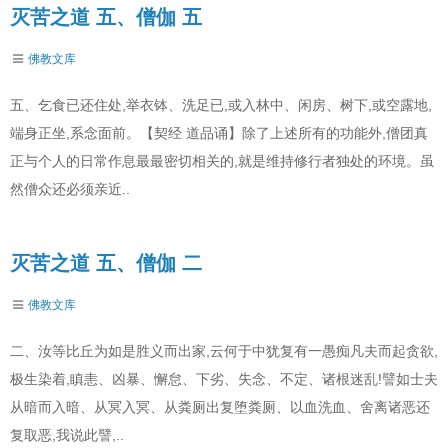
灭苦之道 五、僧伽 五
佛教文库
五、乞食已还住处,举衣钵、洗足已,或入林中、闲房、树下,或空露地,
端身正坐,系念面前。【契经 道品诵】除了上述所有的功能外,僧团真
正与个人的日常作息最最密切相关的,就是维持修行者独处的环境。虽
然僧众还必须亲近..
灭苦之道 五、僧伽 二
佛教文库
二、汝等比丘为如是胜义而出家,云何于中犹复有一愚痴凡夫而起贪欲,
极生染着,瞋恚、凶暴、懈怠、下劣、失念、不定、诸根迷乱!譬如士夫
从暗而入暗、从冥入冥、从粪厕出复堕粪厕、以血洗血、舍离诸恶还
复取恶,我说此譬,..