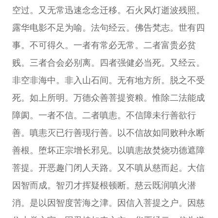
空过。又无常迅速念念迁移。石火风灯逝波残照。
露华电影不足为喻。法句经云。佛告梵志。世有四
事。不可得久。一者有常必无常。二者富贵必贫
贱。三者合会必别离。四者强健必当死。又经云。
非空非海中。非入山石间。无有地方所。脱之不受
死。如上所明。万德众善菩提资粮。惟除二法能成
障阂。一者不信。二者嗔恚。不信障未行善欲行
善。嗔恚灭已行善现行善。以不信故如同败种永断
善根。堕坏正宗增长邪见。以嗔恚故焚烧功德遮障
菩提。开恶趣门闭人天路。又不嗔从慈而起。大信
因智而成。智刃才挥疑根顿断。慈云既润嗔火潜
消。是以因智度苦海之津。因信入菩提之户。因慈