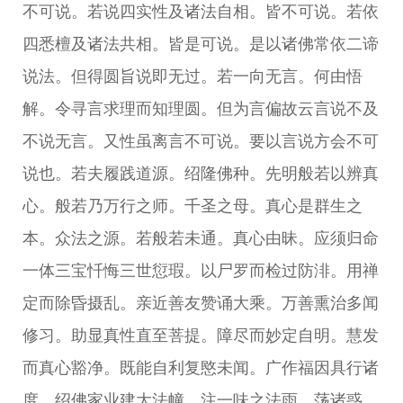
不可说。若说四实性及诸法自相。皆不可说。若依
四悉檀及诸法共相。皆是可说。是以诸佛常依二谛
说法。但得圆旨说即无过。若一向无言。何由悟
解。令寻言求理而知理圆。但为言偏故云言说不及
不说无言。又性虽离言不可说。要以言说方会不可
说也。若夫履践道源。绍隆佛种。先明般若以辨真
心。般若乃万行之师。千圣之母。真心是群生之
本。众法之源。若般若未通。真心由昧。应须归命
一体三宝忏悔三世愆瑕。以尸罗而检过防渄。用禅
定而除昏摄乱。亲近善友赞诵大乘。万善熏治多闻
修习。助显真性直至菩提。障尽而妙定自明。慧发
而真心豁净。既能自利复愍未闻。广作福因具行诸
度。绍佛家业建大法幢。注一味之法雨。荡诸惑