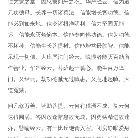
住大觉之室。因忍披如来之衣。华严经云。信为道
元功德母。长养一切诸善法。信能增长智功德。信
能必到如来地。信令诸根净明利。信力坚固无能
坏。信能永灭烦恼本。信能专向佛功德。信为功德
不坏种。信能生长菩提树。信能增益最胜智。信能
示现一切佛。大庄严法门经云。嗔恨者能灭百劫所
作善业。华严经云。菩萨起一嗔心。能生百万障
门。又经云。劫功德贼无过嗔恚。又意地起嗔。大
道冤贼。
问凡修万善。皆助菩提。云何有稽滞不成。复云何
速得圆满。答因放逸懈怠故无成。因勇猛精进故速
办。譬喻经云。有一比丘饱食入室。闭房静眠爱身