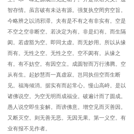
智存情。虽言破有未达有源。强复执空罔穷空旨。
今略辨之以消邪滞。夫有是不有之有非实有。空是
不空之空非断空。若决定为有。非是幻有。而生隔
阂。若虚豁为空。即同太虚。而无妙用。所以从缘
而有。无性之空。无性之空。空不阂有。从缘之
有。有不妨空。有因空立。成圆智而万行沸腾。空
从有生。起妙慧而一真虚寂。岂同执但空而生断
见。福海倾消。据实有而起常心。慢山高峙。是以
诸佛说空。为空无明而成福业。破遍计而了圆成。
愚人说空即生妄解。而谤佛意。增空见而灭善因。
又断灭空。则无善无恶。无因无果。第一义空。有
业有报不见作者。