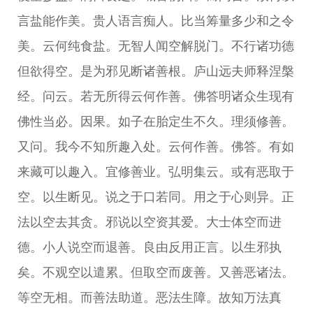
言盐能作美。贵人语言痴人。比当筹量多少和之令
美。云何纯食盐。无智人闻空解脱门。不行诸功德
但欲得空。是为邪见断诸善根。庐山远夫师释涅槃
经。问云。若无所得云何作善。佛答明诸众生现有
佛性当必。因果。如子在胎定生不久。理须修善。
又问。我今不知所趣入处。云何作善。佛答。有如
来藏可以趣入。宜修善业。弘明集云。或有恶取于
空。以生断见。说之于口若同。用之于心则异。正
法以空去其贪。邪说以空资其爱。大士体空而进
德。小人说空而退善。良由反用正言。以生邪执
矣。不观空以遣累。但取空而废善。又善恶诸法。
等空无相。而善法助道。恶法生障。故知万法真