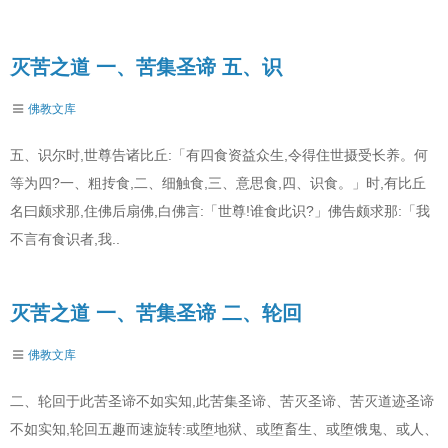
灭苦之道 一、苦集圣谛 五、识
佛教文库
五、识尔时,世尊告诸比丘:「有四食资益众生,令得住世摄受长养。何
等为四?一、粗抟食,二、细触食,三、意思食,四、识食。」时,有比丘
名曰颇求那,住佛后扇佛,白佛言:「世尊!谁食此识?」佛告颇求那:「我
不言有食识者,我..
灭苦之道 一、苦集圣谛 二、轮回
佛教文库
二、轮回于此苦圣谛不如实知,此苦集圣谛、苦灭圣谛、苦灭道迹圣谛
不如实知,轮回五趣而速旋转:或堕地狱、或堕畜生、或堕饿鬼、或人、