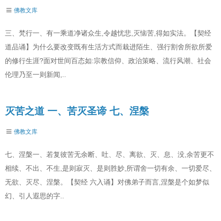
佛教文库
三、梵行一、有一乘道净诸众生,令越忧悲,灭恼苦,得如实法。【契经
道品诵】为什么要改变既有生活方式而栽进陌生、强行割舍所欲所爱
的修行生涯?面对世间百态如:宗教信仰、政治策略、流行风潮、社会
伦理乃至一则新闻,..
灭苦之道 一、苦灭圣谛 七、涅槃
佛教文库
七、涅槃一、若复彼苦无余断、吐、尽、离欲、灭、息、没,余苦更不
相续、不出、不生,是则寂灭、是则胜妙,所谓舍一切有余、一切爱尽、
无欲、灭尽、涅槃。【契经 六入诵】对佛弟子而言,涅槃是个如梦似
幻、引人遐思的字..