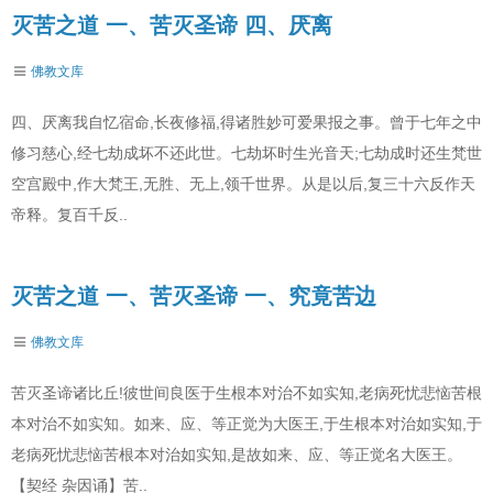
灭苦之道 一、苦灭圣谛 四、厌离
佛教文库
四、厌离我自忆宿命,长夜修福,得诸胜妙可爱果报之事。曾于七年之中
修习慈心,经七劫成坏不还此世。七劫坏时生光音天;七劫成时还生梵世
空宫殿中,作大梵王,无胜、无上,领千世界。从是以后,复三十六反作天
帝释。复百千反..
灭苦之道 一、苦灭圣谛 一、究竟苦边
佛教文库
苦灭圣谛诸比丘!彼世间良医于生根本对治不如实知,老病死忧悲恼苦根
本对治不如实知。如来、应、等正觉为大医王,于生根本对治如实知,于
老病死忧悲恼苦根本对治如实知,是故如来、应、等正觉名大医王。
【契经 杂因诵】苦..