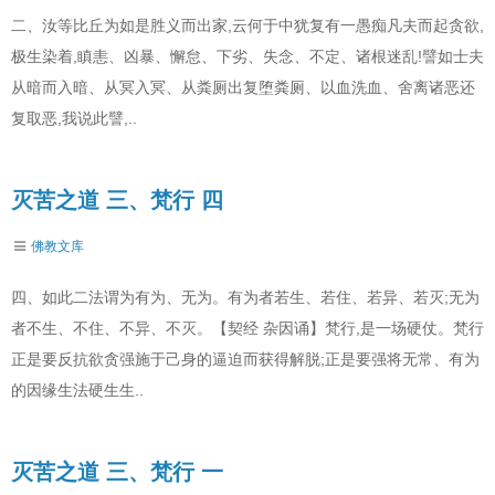
二、汝等比丘为如是胜义而出家,云何于中犹复有一愚痴凡夫而起贪欲,
极生染着,瞋恚、凶暴、懈怠、下劣、失念、不定、诸根迷乱!譬如士夫
从暗而入暗、从冥入冥、从粪厕出复堕粪厕、以血洗血、舍离诸恶还
复取恶,我说此譬,..
灭苦之道 三、梵行 四
佛教文库
四、如此二法谓为有为、无为。有为者若生、若住、若异、若灭;无为
者不生、不住、不异、不灭。【契经 杂因诵】梵行,是一场硬仗。梵行
正是要反抗欲贪强施于己身的逼迫而获得解脱;正是要强将无常、有为
的因缘生法硬生生..
灭苦之道 三、梵行 一