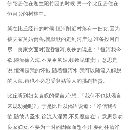
佛陀居住在迦兰陀竹园的时候,另一个比丘居住在
恒河旁的树林中。
就在比丘经行的时候,恒河附近村落有一妇女,因为
被夫家舅姑责备,就默默的走到河岸边,准备投河自
尽。良家女面对滔滔恒河,哀伤的说道 :「恒河我今
欲,随流徐入海,不复令舅姑,数数见嫌责!」意思是
说,恒河是我的怀抱,随着恒河水,我可以随流入解脱
的大海,再也不必忍受舅姑等人的挑剔指责。
比丘听到妇女哀叹的偈言,心想 :「我何不也以偈言
来规劝她呢?」于是比丘以偈语说道 :「净信我今
欲,随彼八圣水,徐流入涅槃,不见魔自在!」意思是劝
良家妇女,不要为一时的因缘而想不开,要向往清净