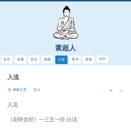
素超人
APP
首页
直播
音乐
视频
善书
搜索
分享
入流
佛教文库
繁体
入流
《杂阿含经》一三五一经 白话: