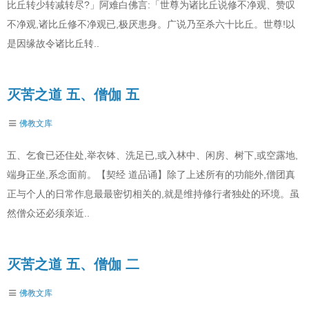
比丘转少转减转尽?」阿难白佛言:「世尊为诸比丘说修不净观、赞叹
不净观,诸比丘修不净观已,极厌患身。广说乃至杀六十比丘。世尊!以
是因缘故令诸比丘转..
灭苦之道 五、僧伽 五
佛教文库
五、乞食已还住处,举衣钵、洗足已,或入林中、闲房、树下,或空露地,
端身正坐,系念面前。【契经 道品诵】除了上述所有的功能外,僧团真
正与个人的日常作息最最密切相关的,就是维持修行者独处的环境。虽
然僧众还必须亲近..
灭苦之道 五、僧伽 二
佛教文库