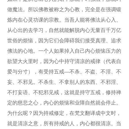
做魔法。所以佛教被称之为心教，完全是在强调锻
炼内在心灵功课的宗教。当吾人能将佛法从心入、
从心出的去学习，自然就能解脱内心无量百千万亿
世俗的烦恼，因为它们会障碍我们接受真理、追求
佛法的心地。一个人如果掉入自己内心烦恼压力的
欲望大火里时，因为心中持守清凉的戒律（代表自
爱与分寸），有受持五戒—不杀、不盗、不淫、不
妄、不邪见。不杀生、不拿别人的东西、不邪淫、
不打妄语、不犯邪见戒，这就是持守五戒，修持禅
定的慈悲之心，内心的烦恼和业障自然就会停止。
为什幺呢？因为持戒修定，在梵文翻译成中文时，
就是清凉之意，所有持戒的人，内心都很清凉。当