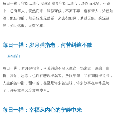
每日一禅：守拙以清心 淡然而浅笑守拙以清心，淡然而浅笑。生命
中，总有些人，安然而来，静静守候，不离不弃；也有些人，浓烈如
酒，疯狂似醉，却是醒来无处觅，来去都如风，梦过无痕。缘深缘
浅，如此这般。无数的相..
每日一禅：岁月弹指老，何苦纠缠不散
五福临门
每日一禅：岁月弹指老，何苦纠缠不散人生这一场来过，迷惑、曲
折、漂泊、思索，也许在悲观里飘零。放眼年华，又在期待里追寻，
人生的苦中甜，甜中苦，甚至是许多苦滋味，许多故事在年华里终
了，许多故事又绽放在岁月..
每日一禅：幸福从内心的宁静中来