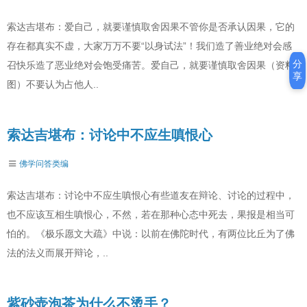
索达吉堪布：爱自己，就要谨慎取舍因果不管你是否承认因果，它的
存在都真实不虚，大家万万不要“以身试法”！我们造了善业绝对会感
分
召快乐造了恶业绝对会饱受痛苦。爱自己，就要谨慎取舍因果（资料
享
图）不要认为占他人..
索达吉堪布：讨论中不应生嗔恨心
佛学问答类编
索达吉堪布：讨论中不应生嗔恨心有些道友在辩论、讨论的过程中，
也不应该互相生嗔恨心，不然，若在那种心态中死去，果报是相当可
怕的。《极乐愿文大疏》中说：以前在佛陀时代，有两位比丘为了佛
法的法义而展开辩论，..
紫砂壶泡茶为什么不烫手？