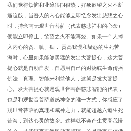
我们觉得烦恼和业障很闷很热，好象欲望之火不断
逼迫般，当吾人的内心能够立即忆念发出慈悲之心
时，持念南无观世音菩萨（代表慈悲祥和的心念）
便能立即停止，欲望之火不能再烧。如果一个人掉
入内心的贪、嗔、痴， 贡高我慢和疑惑的生死苦
海时，心里如果能够勇猛的发出大菩提心，这大菩
提心就是自动自发，自愿用自己的财物或生命传播
佛法、真理、智能来利益他人，这就是发大菩提
心。发大菩提心就是观世音菩萨慈悲智能的代表，
也是和观世音菩萨道感神交的唯一方式，你感应了
观世音菩萨的真理和威神之力，就能超越六道生死
苦海，到达心灵的故乡。这样就不会产生贡高我慢