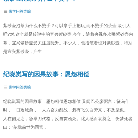
佛学问答类编
紫砂壶泡茶为什么不烫手？可以拿手上把玩,而不烫手的茶壶,吸引人
吧?对,这个就是传说中的宜兴紫砂壶.今年，随着央视多次曝紫砂壶内
幕，宜兴紫砂壶受关注度陡升。不少人，包括笔者也对紫砂壶，特别
是宜兴紫砂壶，产生..
纪晓岚写的因果故事：恩怨相偿
佛学问答类编
纪晓岚写的因果故事：恩怨相偿恩怨相偿 又闻巴公彦弼言：征乌什
时，一日攻城急，一人方奋力酣战，忽有飞矢自旁来，不及见也。一
人在侧见之，急举刀代格，反自贯颅死。此人感而哀奠之，夜梦死者
曰：“尔我前世为同官..