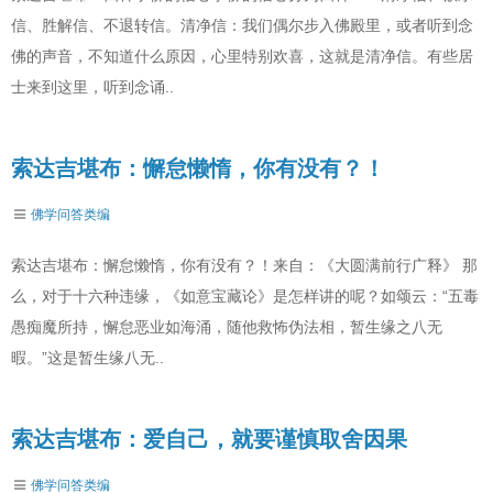
信、胜解信、不退转信。清净信：我们偶尔步入佛殿里，或者听到念
佛的声音，不知道什么原因，心里特别欢喜，这就是清净信。有些居
士来到这里，听到念诵..
索达吉堪布：懈怠懒惰，你有没有？！
佛学问答类编
索达吉堪布：懈怠懒惰，你有没有？！来自：《大圆满前行广释》 那
么，对于十六种违缘，《如意宝藏论》是怎样讲的呢？如颂云：“五毒
愚痴魔所持，懈怠恶业如海涌，随他救怖伪法相，暂生缘之八无
暇。”这是暂生缘八无..
索达吉堪布：爱自己，就要谨慎取舍因果
佛学问答类编