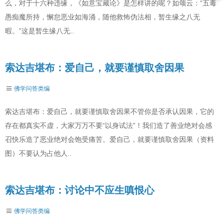
么，对于十六种违缘，《如意宝藏论》是怎样讲的呢？如颂云：“五毒
愚痴魔所持，懈怠恶业如海涌，随他救怖伪法相，暂生缘之八无
暇。”这是暂生缘八无..
索达吉堪布：爱自己，就要谨慎取舍因果
佛学问答类编
索达吉堪布：爱自己，就要谨慎取舍因果不管你是否承认因果，它的
存在都真实不虚，大家万万不要“以身试法”！我们造了善业绝对会感
召快乐造了恶业绝对会饱受痛苦。爱自己，就要谨慎取舍因果（资料
图）不要认为占他人..
索达吉堪布：讨论中不应生嗔恨心
佛学问答类编