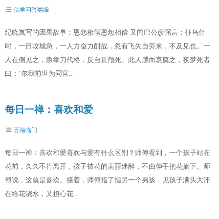
佛学问答类编
纪晓岚写的因果故事：恩怨相偿恩怨相偿 又闻巴公彦弼言：征乌什
时，一日攻城急，一人方奋力酣战，忽有飞矢自旁来，不及见也。一
人在侧见之，急举刀代格，反自贯颅死。此人感而哀奠之，夜梦死者
曰：“尔我前世为同官..
每日一禅：喜欢和爱
五福临门
每日一禅：喜欢和爱喜欢与爱有什么区别？师傅看到，一个孩子站在
花前，久久不肯离开，孩子被花的美丽迷醉，不由伸手把花摘下。师
傅说，这就是喜欢。接着，师傅指了指另一个男孩，见孩子满头大汗
在给花浇水，又担心花..