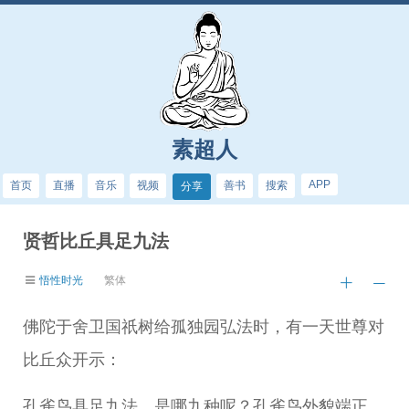
素超人
APP
首页
直播
音乐
视频
善书
搜索
分享
贤哲比丘具足九法
悟性时光
繁体
佛陀于舍卫国祇树给孤独园弘法时，有一天世尊对
比丘众开示：
孔雀鸟具足九法。是哪九种呢？孔雀鸟外貌端正，