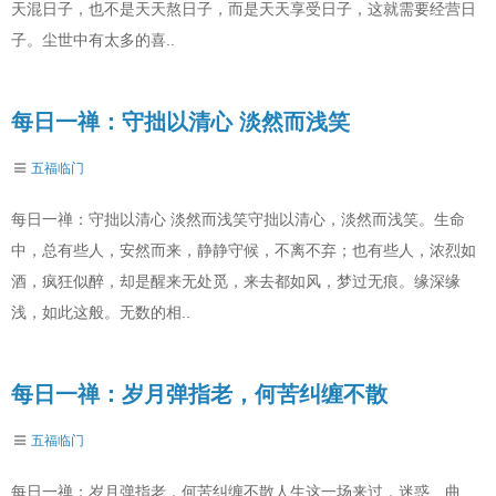
天混日子，也不是天天熬日子，而是天天享受日子，这就需要经营日
子。尘世中有太多的喜..
每日一禅：守拙以清心 淡然而浅笑
五福临门
每日一禅：守拙以清心 淡然而浅笑守拙以清心，淡然而浅笑。生命
中，总有些人，安然而来，静静守候，不离不弃；也有些人，浓烈如
酒，疯狂似醉，却是醒来无处觅，来去都如风，梦过无痕。缘深缘
浅，如此这般。无数的相..
每日一禅：岁月弹指老，何苦纠缠不散
五福临门
每日一禅：岁月弹指老，何苦纠缠不散人生这一场来过，迷惑、曲