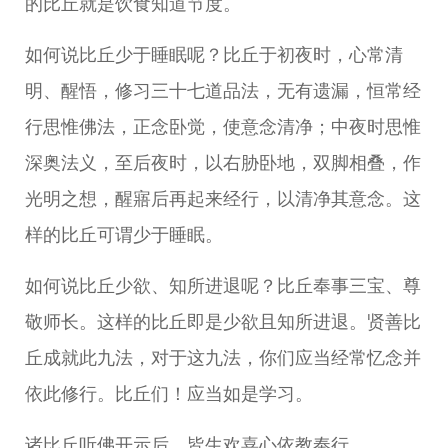
的比丘就是饮食知道节度。
如何说比丘少于睡眠呢？比丘于初夜时，心常清
明、醒悟，修习三十七道品法，无有遗漏，恒常经
行思惟佛法，正念卧觉，使意念清净；中夜时思惟
深奥法义，至后夜时，以右胁卧地，双脚相叠，作
光明之想，醒寤后再起来经行，以清净其意念。这
样的比丘可谓少于睡眠。
如何说比丘少欲、知所进退呢？比丘奉事三宝、尊
敬师长。这样的比丘即是少欲且知所进退。贤善比
丘成就此九法，对于这九法，你们应当经常忆念并
依此修行。比丘们！应当如是学习。
诸比丘听佛开示后，皆生欢喜心依教奉行。