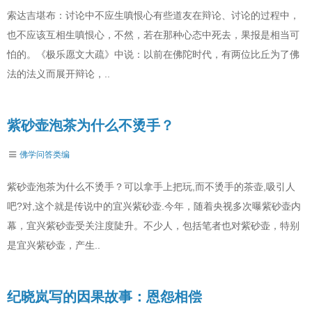
索达吉堪布：讨论中不应生嗔恨心有些道友在辩论、讨论的过程中，
也不应该互相生嗔恨心，不然，若在那种心态中死去，果报是相当可
怕的。《极乐愿文大疏》中说：以前在佛陀时代，有两位比丘为了佛
法的法义而展开辩论，..
紫砂壶泡茶为什么不烫手？
佛学问答类编
紫砂壶泡茶为什么不烫手？可以拿手上把玩,而不烫手的茶壶,吸引人
吧?对,这个就是传说中的宜兴紫砂壶.今年，随着央视多次曝紫砂壶内
幕，宜兴紫砂壶受关注度陡升。不少人，包括笔者也对紫砂壶，特别
是宜兴紫砂壶，产生..
纪晓岚写的因果故事：恩怨相偿