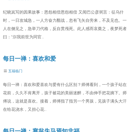
纪晓岚写的因果故事：恩怨相偿恩怨相偿 又闻巴公彦弼言：征乌什
时，一日攻城急，一人方奋力酣战，忽有飞矢自旁来，不及见也。一
人在侧见之，急举刀代格，反自贯颅死。此人感而哀奠之，夜梦死者
曰：“尔我前世为同官..
每日一禅：喜欢和爱
五福临门
每日一禅：喜欢和爱喜欢与爱有什么区别？师傅看到，一个孩子站在
花前，久久不肯离开，孩子被花的美丽迷醉，不由伸手把花摘下。师
傅说，这就是喜欢。接着，师傅指了指另一个男孩，见孩子满头大汗
在给花浇水，又担心花..
每日一禅：塞翁失马焉知非福