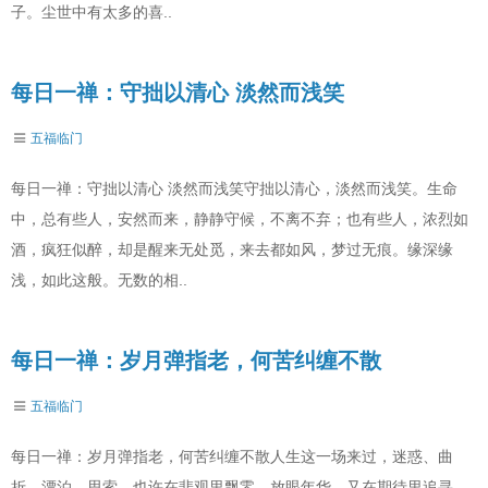
子。尘世中有太多的喜..
每日一禅：守拙以清心 淡然而浅笑
五福临门
每日一禅：守拙以清心 淡然而浅笑守拙以清心，淡然而浅笑。生命
中，总有些人，安然而来，静静守候，不离不弃；也有些人，浓烈如
酒，疯狂似醉，却是醒来无处觅，来去都如风，梦过无痕。缘深缘
浅，如此这般。无数的相..
每日一禅：岁月弹指老，何苦纠缠不散
五福临门
每日一禅：岁月弹指老，何苦纠缠不散人生这一场来过，迷惑、曲
折、漂泊、思索，也许在悲观里飘零。放眼年华，又在期待里追寻，