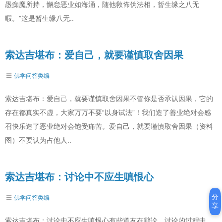
愚痴魔所持，懈怠恶业如海涌，随他救怖伪法相，暂生缘之八无
暇。”这是暂生缘八无..
索达吉堪布：爱自己，就要谨慎取舍因果
佛学问答类编
索达吉堪布：爱自己，就要谨慎取舍因果不管你是否承认因果，它的
存在都真实不虚，大家万万不要“以身试法”！我们造了善业绝对会感
召快乐造了恶业绝对会饱受痛苦。爱自己，就要谨慎取舍因果（资料
图）不要认为占他人..
索达吉堪布：讨论中不应生嗔恨心
分
佛学问答类编
享
索达吉堪布：讨论中不应生嗔恨心有些道友在辩论、讨论的过程中，