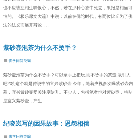
也不应该互相生嗔恨心，不然，若在那种心态中死去，果报是相当可
怕的。《极乐愿文大疏》中说：以前在佛陀时代，有两位比丘为了佛
法的法义而展开辩论，..
紫砂壶泡茶为什么不烫手？
佛学问答类编
紫砂壶泡茶为什么不烫手？可以拿手上把玩,而不烫手的茶壶,吸引人
吧?对,这个就是传说中的宜兴紫砂壶.今年，随着央视多次曝紫砂壶内
幕，宜兴紫砂壶受关注度陡升。不少人，包括笔者也对紫砂壶，特别
是宜兴紫砂壶，产生..
纪晓岚写的因果故事：恩怨相偿
佛学问答类编