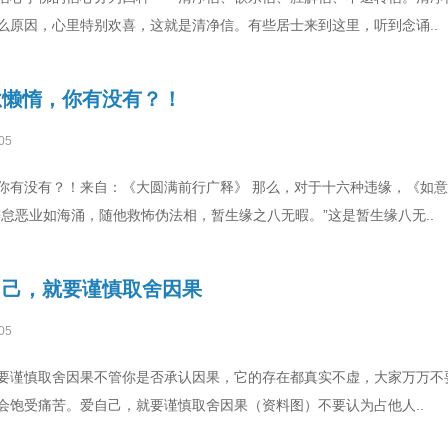
么原因，心里特别欢喜，这就是清净信。有些居士来到这里，听到念诵..
怠懒惰，你有没有？！
05
你有没有？！来自：《大圆满前行广释》 那么，对于十六种违缘，《如
怠恶业如海涌，随他救怖伪法相，暂生缘之八无暇。”这是暂生缘八无..
自己，就要谨慎取舍因果
05
要谨慎取舍因果不管你是否承认因果，它的存在都真实不虚，大家万万不要
会饱受痛苦。爱自己，就要谨慎取舍因果（资料图）不要认为占他人..