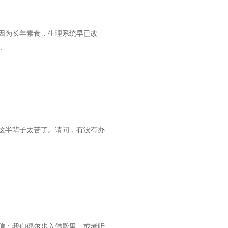
因为长年素食，生理系统早已改
.
这半辈子太苦了。请问，有没有办
信：我们偶尔步入佛殿里，或者听