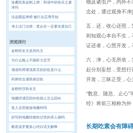
物及诸虫户，内外不
洛桑陀美金刚上师：和谐中的快乐之麦
泽玛
念处，通过观身不净
法远圆监禅师 修行从忍辱开始
五．还，收心还照，
净土法门法师：度众生一定要先度自己
则知观心本自不生，
浏览排行
证还者，心慧开发，
金刚经全文及回向文
六．净，心无所依，
为什么晚上不能听大悲咒
起分别妄想，受想行
诵读药师灌顶真言的好处是什么
开发，三昧正受，心
药师经念诵简易仪轨
金刚经仪轨全文
“数息、随息、止心
地藏经诵完回向给病人怎么回向
经》将前三相称为外
老人去世能放地藏经吗
抄写的地藏经能给过世的亲人烧吗
长期吃素会有障
般若波罗蜜多心经白话文解释