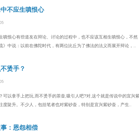
论中不应生嗔恨心
05
生嗔恨心有些道友在辩论、讨论的过程中，也不应该互相生嗔恨心，不然
疏》中说：以前在佛陀时代，有两位比丘为了佛法的法义而展开辩论，..
么不烫手？
05
？可以拿手上把玩,而不烫手的茶壶,吸引人吧?对,这个就是传说中的宜兴
注度陡升。不少人，包括笔者也对紫砂壶，特别是宜兴紫砂壶，产生..
故事：恩怨相偿