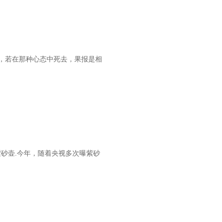
，若在那种心态中死去，果报是相
紫砂壶.今年，随着央视多次曝紫砂