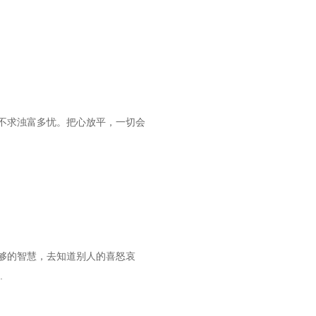
不求浊富多忧。把心放平，一切会
够的智慧，去知道别人的喜怒哀
.