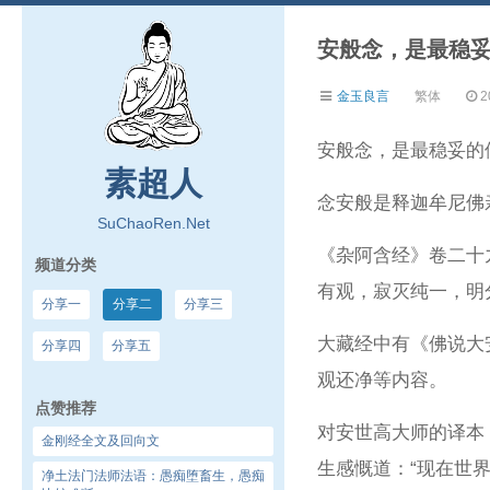
安般念，是最稳
金玉良言
繁体
2
安般念，是最稳妥的
素超人
念安般是释迦牟尼佛
SuChaoRen.Net
《杂阿含经》卷二十
频道分类
有观，寂灭纯一，明
分享一
分享二
分享三
大藏经中有《佛说大
分享四
分享五
观还净等内容。
点赞推荐
对安世高大师的译本
金刚经全文及回向文
生感慨道：“现在世
净土法门法师法语：愚痴堕畜生，愚痴