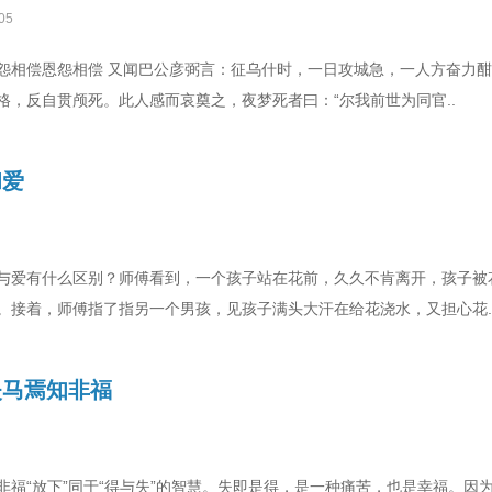
05
怨相偿恩怨相偿 又闻巴公彦弼言：征乌什时，一日攻城急，一人方奋力
格，反自贯颅死。此人感而哀奠之，夜梦死者曰：“尔我前世为同官..
和爱
与爱有什么区别？师傅看到，一个孩子站在花前，久久不肯离开，孩子被
。接着，师傅指了指另一个男孩，见孩子满头大汗在给花浇水，又担心花.
失马焉知非福
非福“放下”同于“得与失”的智慧。失即是得，是一种痛苦，也是幸福。因