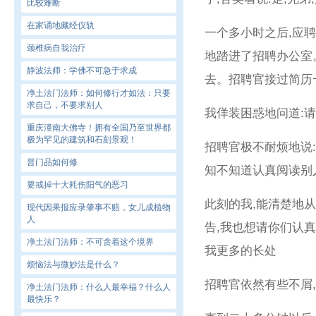
比较难断
在家诵地藏经仪轨
一个多小时之后,应
颈椎病自我治疗
地踏进了招聘办公室
静波法师：学佛不可急于求成
去。招聘官接过简历
净土法门法师：如何修行才如法：只要
求自己，不要求别人
我佯装困惑地问道:
重庆潼南大佛寺！拥有全国乃至世界都
极为罕见的建筑和石刻景观！
招聘官极不耐烦地说
普门品如何修
知不知道认真阅读别
要戒掉十大耗伤阳气的恶习
此刻的我,能清楚地
现代因果报应录肇事不赔，女儿成植物
人
告,我也想请你们认
净土法门法师：不可贪着这个境界
我更多的长处
烦恼法与微妙法是什么？
招聘官依然有些不屑
净土法门法师：什么人最幸福？什么人
最快乐？