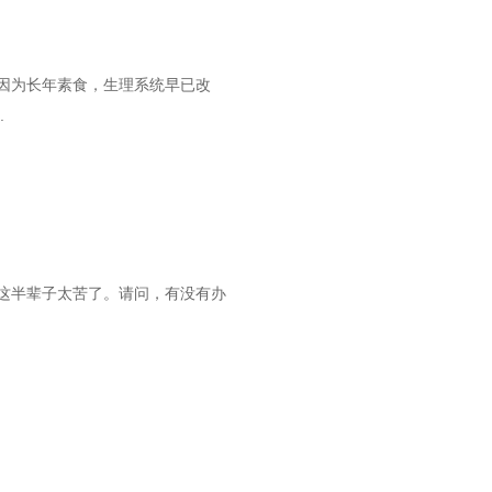
因为长年素食，生理系统早已改
.
这半辈子太苦了。请问，有没有办