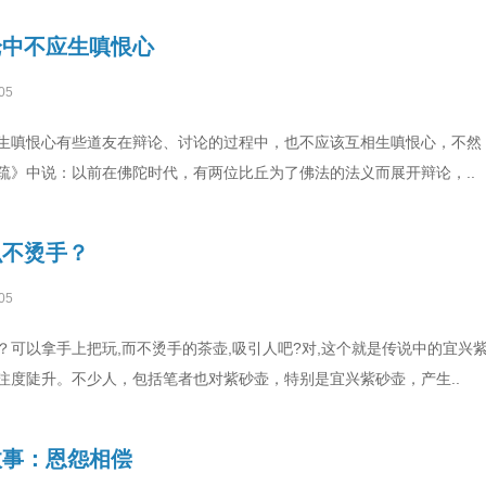
论中不应生嗔恨心
05
生嗔恨心有些道友在辩论、讨论的过程中，也不应该互相生嗔恨心，不然
疏》中说：以前在佛陀时代，有两位比丘为了佛法的法义而展开辩论，..
么不烫手？
05
？可以拿手上把玩,而不烫手的茶壶,吸引人吧?对,这个就是传说中的宜兴
注度陡升。不少人，包括笔者也对紫砂壶，特别是宜兴紫砂壶，产生..
故事：恩怨相偿