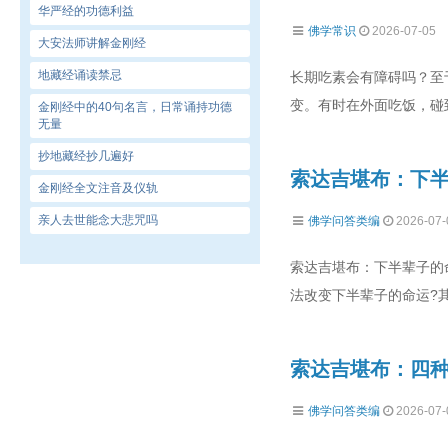
华严经的功德利益
佛学常识
2026-07-05
大安法师讲解金刚经
地藏经诵读禁忌
长期吃素会有障碍吗？至
变。有时在外面吃饭，碰
金刚经中的40句名言，日常诵持功德
无量
抄地藏经抄几遍好
索达吉堪布：下
金刚经全文注音及仪轨
亲人去世能念大悲咒吗
佛学问答类编
2026-07-
索达吉堪布：下半辈子的
法改变下半辈子的命运?
索达吉堪布：四
佛学问答类编
2026-07-