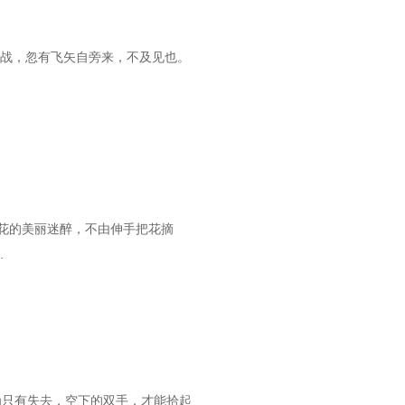
酣战，忽有飞矢自旁来，不及见也。
花的美丽迷醉，不由伸手把花摘
.
为只有失去，空下的双手，才能拾起