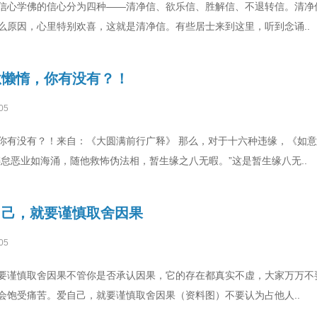
信心学佛的信心分为四种——清净信、欲乐信、胜解信、不退转信。清净
么原因，心里特别欢喜，这就是清净信。有些居士来到这里，听到念诵..
怠懒惰，你有没有？！
05
你有没有？！来自：《大圆满前行广释》 那么，对于十六种违缘，《如
怠恶业如海涌，随他救怖伪法相，暂生缘之八无暇。”这是暂生缘八无..
自己，就要谨慎取舍因果
05
要谨慎取舍因果不管你是否承认因果，它的存在都真实不虚，大家万万不要
会饱受痛苦。爱自己，就要谨慎取舍因果（资料图）不要认为占他人..