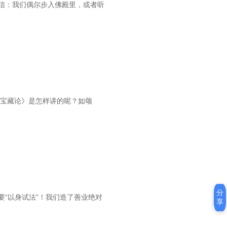
信：我们偶尔步入佛殿里，或者听
意宝藏论》是怎样讲的呢？如颂
分
“以身试法”！我们造了善业绝对
享