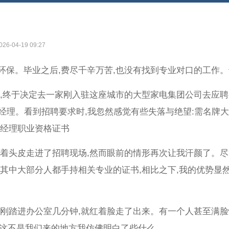
026-04-19 09:27
环保。毕业之后,费尽千辛万苦,也没有找到专业对口的工作。
久,终于决定去一家刚入驻这座城市的大型家电集团公司去应聘
售经理。看到招聘要求时,我忽然感觉有些失落与绝望:需名牌
销经理职业资格证书
硬着头皮走进了招聘现场,然而眼前的情形再次让我汗颜了。尽
且其中大部分人都手持相关专业的证书,相比之下,我的优势显
人刚踏进办公室几分钟,就红着脸走了出来。有一个人甚至满脸
弟,这不是我们来的地方我仿佛明白了些什么