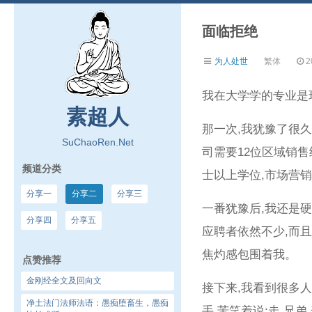
面临拒绝
为人处世
繁体
2
我在大学学的专业是
素超人
那一次,我犹豫了很
SuChaoRen.Net
司需要12位区域销
频道分类
士以上学位,市场营
分享一
分享二
分享三
一番犹豫后,我还是
分享四
分享五
应聘者依然不少,而
焦灼感包围着我。
点赞推荐
金刚经全文及回向文
接下来,我看到很多
净土法门法师法语：愚痴堕畜生，愚痴
手,苦笑着说:走,兄