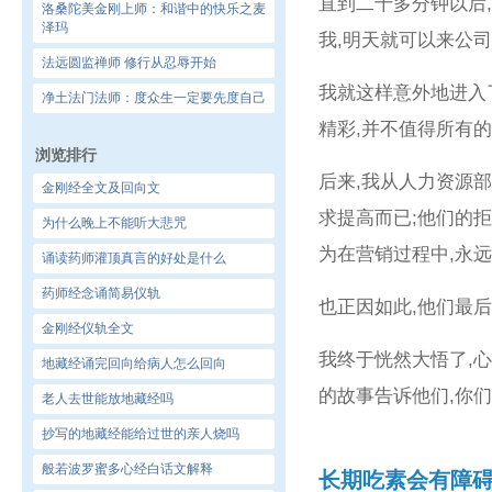
直到二十多分钟以后
洛桑陀美金刚上师：和谐中的快乐之麦
泽玛
我,明天就可以来公
法远圆监禅师 修行从忍辱开始
我就这样意外地进入
净土法门法师：度众生一定要先度自己
精彩,并不值得所有
浏览排行
后来,我从人力资源
金刚经全文及回向文
求提高而已;他们的
为什么晚上不能听大悲咒
为在营销过程中,永
诵读药师灌顶真言的好处是什么
药师经念诵简易仪轨
也正因如此,他们最后
金刚经仪轨全文
我终于恍然大悟了,
地藏经诵完回向给病人怎么回向
的故事告诉他们,你
老人去世能放地藏经吗
抄写的地藏经能给过世的亲人烧吗
般若波罗蜜多心经白话文解释
长期吃素会有障