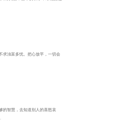
不求浊富多忧。把心放平，一切会
够的智慧，去知道别人的喜怒哀
.