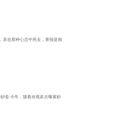
，若在那种心态中死去，果报是相
紫砂壶.今年，随着央视多次曝紫砂