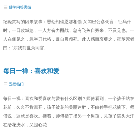
佛学问答类编
纪晓岚写的因果故事：恩怨相偿恩怨相偿 又闻巴公彦弼言：征乌什
时，一日攻城急，一人方奋力酣战，忽有飞矢自旁来，不及见也。一
人在侧见之，急举刀代格，反自贯颅死。此人感而哀奠之，夜梦死者
曰：“尔我前世为同官..
每日一禅：喜欢和爱
五福临门
每日一禅：喜欢和爱喜欢与爱有什么区别？师傅看到，一个孩子站在
花前，久久不肯离开，孩子被花的美丽迷醉，不由伸手把花摘下。师
傅说，这就是喜欢。接着，师傅指了指另一个男孩，见孩子满头大汗
在给花浇水，又担心花..