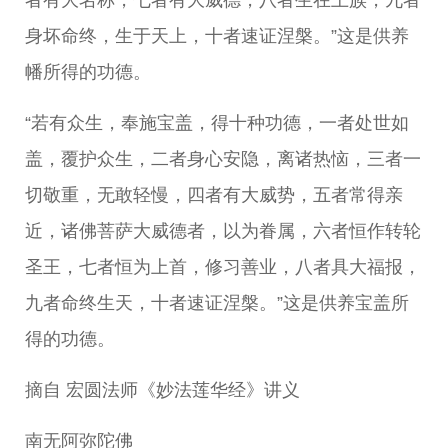
身坏命终，生于天上，十者速证涅槃。”这是供养
幡所得的功德。
“若有众生，奉施宝盖，得十种功德，一者处世如
盖，覆护众生，二者身心安隐，离诸热恼，三者一
切敬重，无敢轻慢，四者有大威势，五者常得亲
近，诸佛菩萨大威德者，以为眷属，六者恒作转轮
圣王，七者恒为上首，修习善业，八者具大福报，
九者命终生天，十者速证涅槃。”这是供养宝盖所
得的功德。
摘自 宏圆法师《妙法莲华经》讲义
南无阿弥陀佛