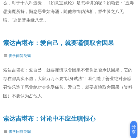
么，对于十六种违缘，《如意宝藏论》是怎样讲的呢？如颂云：“五毒
愚痴魔所持，懈怠恶业如海涌，随他救怖伪法相，暂生缘之八无
暇。”这是暂生缘八无..
索达吉堪布：爱自己，就要谨慎取舍因果
佛学问答类编
索达吉堪布：爱自己，就要谨慎取舍因果不管你是否承认因果，它的
存在都真实不虚，大家万万不要“以身试法”！我们造了善业绝对会感
召快乐造了恶业绝对会饱受痛苦。爱自己，就要谨慎取舍因果（资料
图）不要认为占他人..
索达吉堪布：讨论中不应生嗔恨心
分
佛学问答类编
享