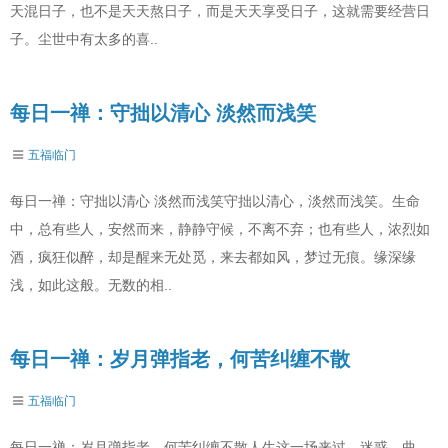
天混日子，也不是天天熬日子，而是天天享受日子，这就需要经营日
子。尘世中有太多的喜..
每日一禅：守拙以清心 淡然而浅笑
五福临门
每日一禅：守拙以清心 淡然而浅笑守拙以清心，淡然而浅笑。生命
中，总有些人，安然而来，静静守候，不离不弃；也有些人，浓烈如
酒，疯狂似醉，却是醒来无处觅，来去都如风，梦过无痕。缘深缘
浅，如此这般。无数的相..
每日一禅：岁月弹指老，何苦纠缠不散
五福临门
每日一禅：岁月弹指老，何苦纠缠不散人生这一场来过，迷惑、曲