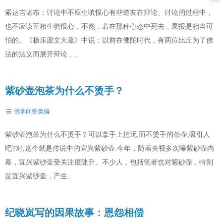
索达吉堪布：讨论中不应生嗔恨心有些道友在辩论、讨论的过程中，
也不应该互相生嗔恨心，不然，若在那种心态中死去，果报是相当可
怕的。《极乐愿文大疏》中说：以前在佛陀时代，有两位比丘为了佛
法的法义而展开辩论，..
紫砂壶泡茶为什么不烫手？
佛学问答类编
紫砂壶泡茶为什么不烫手？可以拿手上把玩,而不烫手的茶壶,吸引人
吧?对,这个就是传说中的宜兴紫砂壶.今年，随着央视多次曝紫砂壶内
幕，宜兴紫砂壶受关注度陡升。不少人，包括笔者也对紫砂壶，特别
是宜兴紫砂壶，产生..
纪晓岚写的因果故事：恩怨相偿