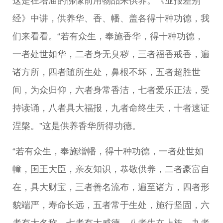
这是在塔庙的佛像前用物品来供养。《业报差别
经》中讲，供养华、香、幡、盖各得十种功德，我
们来看看。“若有众生，奉施香华，得十种功德，
一者处世如华，二者身无臭秽，三者福香戒香，遍
诸方所，四者随所生处，鼻根不坏，五者超胜世
间，为众归仰，六者身常香洁，七者爱乐正法，受
持读诵，八者具大福报，九者命终生天，十者速证
涅槃。”这是供养香华所得功德。
“若有众生，奉施缯幡，得十种功德，一者处世如
幢，国王大臣，亲友知识，恭敬供养，二者豪富自
在，具大财宝，三者善名流布，遍至诸方，四者形
貌端严，寿命长远，五者常于生处，施行坚固，六
者有大名称，七者有大威德，八者生在上族，九者