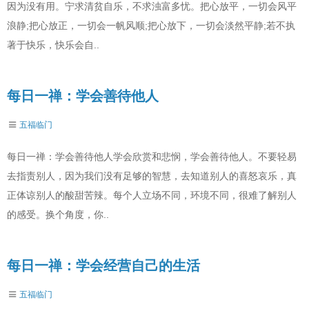
因为没有用。宁求清贫自乐，不求浊富多忧。把心放平，一切会风平
浪静;把心放正，一切会一帆风顺;把心放下，一切会淡然平静;若不执
著于快乐，快乐会自..
每日一禅：学会善待他人
五福临门
每日一禅：学会善待他人学会欣赏和悲悯，学会善待他人。不要轻易
去指责别人，因为我们没有足够的智慧，去知道别人的喜怒哀乐，真
正体谅别人的酸甜苦辣。每个人立场不同，环境不同，很难了解别人
的感受。换个角度，你..
每日一禅：学会经营自己的生活
五福临门