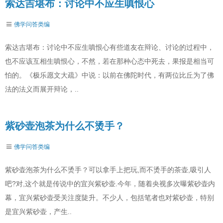
索达吉堪布：讨论中不应生嗔恨心
佛学问答类编
索达吉堪布：讨论中不应生嗔恨心有些道友在辩论、讨论的过程中，
也不应该互相生嗔恨心，不然，若在那种心态中死去，果报是相当可
怕的。《极乐愿文大疏》中说：以前在佛陀时代，有两位比丘为了佛
法的法义而展开辩论，..
紫砂壶泡茶为什么不烫手？
佛学问答类编
紫砂壶泡茶为什么不烫手？可以拿手上把玩,而不烫手的茶壶,吸引人
吧?对,这个就是传说中的宜兴紫砂壶.今年，随着央视多次曝紫砂壶内
幕，宜兴紫砂壶受关注度陡升。不少人，包括笔者也对紫砂壶，特别
是宜兴紫砂壶，产生..