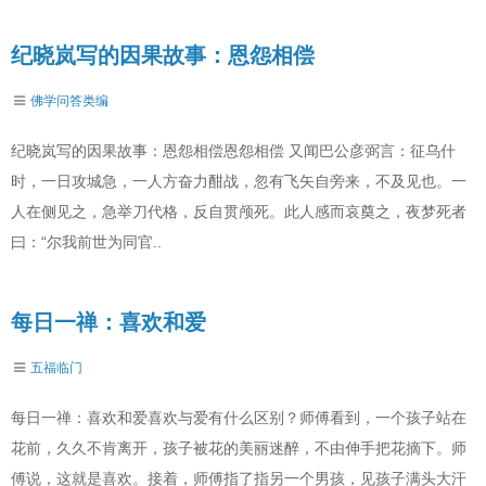
纪晓岚写的因果故事：恩怨相偿
佛学问答类编
纪晓岚写的因果故事：恩怨相偿恩怨相偿 又闻巴公彦弼言：征乌什
时，一日攻城急，一人方奋力酣战，忽有飞矢自旁来，不及见也。一
人在侧见之，急举刀代格，反自贯颅死。此人感而哀奠之，夜梦死者
曰：“尔我前世为同官..
每日一禅：喜欢和爱
五福临门
每日一禅：喜欢和爱喜欢与爱有什么区别？师傅看到，一个孩子站在
花前，久久不肯离开，孩子被花的美丽迷醉，不由伸手把花摘下。师
傅说，这就是喜欢。接着，师傅指了指另一个男孩，见孩子满头大汗