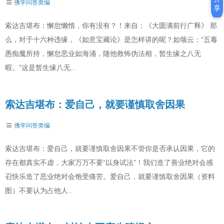
佛学问答类编
享
索达吉堪布：懈怠懒惰，你有没有？！来自：《大圆满前行广释》 那
么，对于十六种违缘，《如意宝藏论》是怎样讲的呢？如颂云：“五毒
愚痴魔所持，懈怠恶业如海涌，随他救怖伪法相，暂生缘之八无
暇。”这是暂生缘八无..
索达吉堪布：爱自己，就要谨慎取舍因果
佛学问答类编
索达吉堪布：爱自己，就要谨慎取舍因果不管你是否承认因果，它的
存在都真实不虚，大家万万不要“以身试法”！我们造了善业绝对会感
召快乐造了恶业绝对会饱受痛苦。爱自己，就要谨慎取舍因果（资料
图）不要认为占他人..