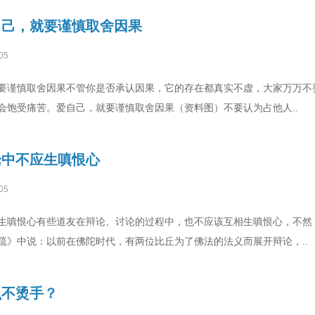
自己，就要谨慎取舍因果
05
要谨慎取舍因果不管你是否承认因果，它的存在都真实不虚，大家万万不要
会饱受痛苦。爱自己，就要谨慎取舍因果（资料图）不要认为占他人..
论中不应生嗔恨心
05
生嗔恨心有些道友在辩论、讨论的过程中，也不应该互相生嗔恨心，不然
疏》中说：以前在佛陀时代，有两位比丘为了佛法的法义而展开辩论，..
么不烫手？