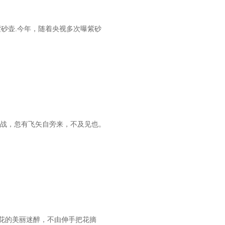
紫砂壶.今年，随着央视多次曝紫砂
酣战，忽有飞矢自旁来，不及见也。
花的美丽迷醉，不由伸手把花摘