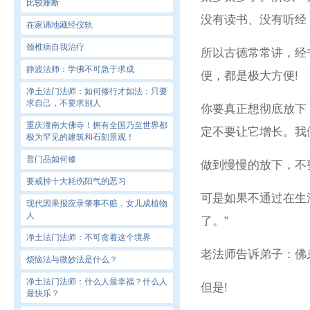
比较难断
没有读书、没有听经
在家诵地藏经仪轨
颈椎病自我治疗
所以古德常常讲，经
静波法师：学佛不可急于求成
便，都是极大方便!
净土法门法师：如何修行才如法：只要
求自己，不要求别人
你要真正想彻底放下
重庆潼南大佛寺！拥有全国乃至世界都
定不要让它增长。我
极为罕见的建筑和石刻景观！
普门品如何修
做到慢慢的放下，不
要戒掉十大耗伤阳气的恶习
可是如果不通过在生
现代因果报应录肇事不赔，女儿成植物
人
了。”
净土法门法师：不可贪着这个境界
老法师告诉弟子：佛
烦恼法与微妙法是什么？
净土法门法师：什么人最幸福？什么人
但是!
最快乐？