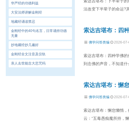
索达吉堪布：下半辈子的
华严经的功德利益
法改变下半辈子的命运?
大安法师讲解金刚经
地藏经诵读禁忌
索达吉堪布：四
金刚经中的40句名言，日常诵持功德
无量
佛学问答类编
2026-07-
抄地藏经抄几遍好
金刚经全文注音及仪轨
索达吉堪布：四种学佛的
亲人去世能念大悲咒吗
到念佛的声音，不知道什
索达吉堪布：懈
佛学问答类编
2026-07-
索达吉堪布：懈怠懒惰，
云：“五毒愚痴魔所持，懈