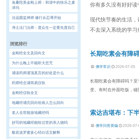
洛桑陀美金刚上师：和谐中的快乐之麦
你有多久没有好好读书
泽玛
法远圆监禅师 修行从忍辱开始
现代快节奏的生活，
净土法门法师：度众生一定要先度自己
不去深入系统的学习
浏览排行
长期吃素会有障
金刚经全文及回向文
为什么晚上不能听大悲咒
佛学常识
2026-07-05
诵读药师灌顶真言的好处是什么
长期吃素会有障碍吗？至
药师经念诵简易仪轨
变。有时在外面吃饭，碰
金刚经仪轨全文
地藏经诵完回向给病人怎么回向
索达吉堪布：下
老人去世能放地藏经吗
抄写的地藏经能给过世的亲人烧吗
佛学问答类编
2026-07-
般若波罗蜜多心经白话文解释