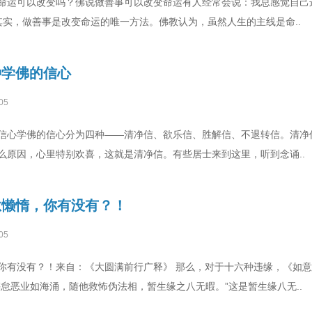
命运可以改变吗？佛说做善事可以改变命运有人经常会说：我总感觉自己
其实，做善事是改变命运的唯一方法。佛教认为，虽然人生的主线是命..
种学佛的信心
05
信心学佛的信心分为四种——清净信、欲乐信、胜解信、不退转信。清净
么原因，心里特别欢喜，这就是清净信。有些居士来到这里，听到念诵..
怠懒惰，你有没有？！
05
你有没有？！来自：《大圆满前行广释》 那么，对于十六种违缘，《如
怠恶业如海涌，随他救怖伪法相，暂生缘之八无暇。”这是暂生缘八无..