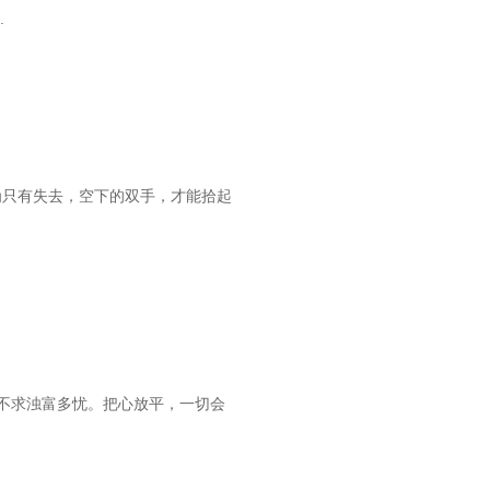
.
为只有失去，空下的双手，才能拾起
不求浊富多忧。把心放平，一切会