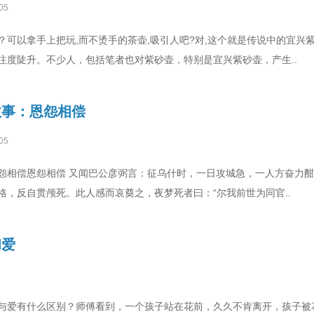
05
？可以拿手上把玩,而不烫手的茶壶,吸引人吧?对,这个就是传说中的宜兴
注度陡升。不少人，包括笔者也对紫砂壶，特别是宜兴紫砂壶，产生..
故事：恩怨相偿
05
怨相偿恩怨相偿 又闻巴公彦弼言：征乌什时，一日攻城急，一人方奋力
格，反自贯颅死。此人感而哀奠之，夜梦死者曰：“尔我前世为同官..
和爱
与爱有什么区别？师傅看到，一个孩子站在花前，久久不肯离开，孩子被