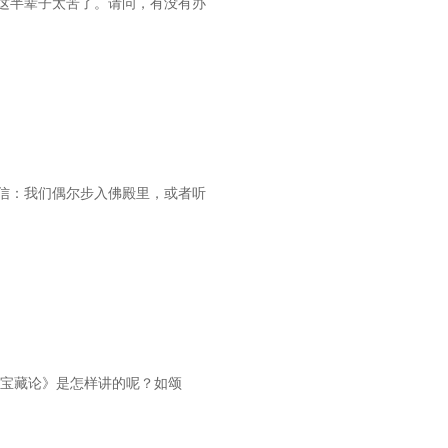
这半辈子太苦了。请问，有没有办
信：我们偶尔步入佛殿里，或者听
意宝藏论》是怎样讲的呢？如颂