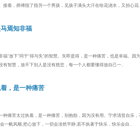
。接着，师傅指了指另一个男孩，见孩子满头大汗在给花浇水，又担心花.
失马焉知非福
非福“放下”同于“得与失”的智慧。失即是得，是一种痛苦，也是幸福。因
没有智慧，放不下别人是没有慈悲，每一个人都要懂得放自己一..
执着，是一种痛苦
一种痛苦太过执着，是一种痛苦，别抱怨，因为没有用。宁求清贫自乐，
会一帆风顺;把心放下，一切会淡然平静;若不执著于快乐，快乐会自..