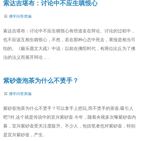
索达吉堪布：讨论中不应生嗔恨心
佛学问答类编
索达吉堪布：讨论中不应生嗔恨心有些道友在辩论、讨论的过程中，
也不应该互相生嗔恨心，不然，若在那种心态中死去，果报是相当可
怕的。《极乐愿文大疏》中说：以前在佛陀时代，有两位比丘为了佛
法的法义而展开辩论，..
紫砂壶泡茶为什么不烫手？
佛学问答类编
紫砂壶泡茶为什么不烫手？可以拿手上把玩,而不烫手的茶壶,吸引人
吧?对,这个就是传说中的宜兴紫砂壶.今年，随着央视多次曝紫砂壶内
幕，宜兴紫砂壶受关注度陡升。不少人，包括笔者也对紫砂壶，特别
是宜兴紫砂壶，产生..