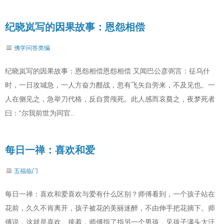
纪晓岚写的因果故事：恩怨相偿
佛学问答类编
纪晓岚写的因果故事：恩怨相偿恩怨相偿 又闻巴公彦弼言：征乌什
时，一日攻城急，一人方奋力酣战，忽有飞矢自旁来，不及见也。一
人在侧见之，急举刀代格，反自贯颅死。此人感而哀奠之，夜梦死者
曰：“尔我前世为同官..
每日一禅：喜欢和爱
五福临门
每日一禅：喜欢和爱喜欢与爱有什么区别？师傅看到，一个孩子站在
花前，久久不肯离开，孩子被花的美丽迷醉，不由伸手把花摘下。师
傅说，这就是喜欢。接着，师傅指了指另一个男孩，见孩子满头大汗