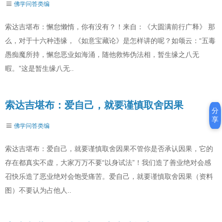
佛学问答类编
索达吉堪布：懈怠懒惰，你有没有？！来自：《大圆满前行广释》 那
么，对于十六种违缘，《如意宝藏论》是怎样讲的呢？如颂云：“五毒
愚痴魔所持，懈怠恶业如海涌，随他救怖伪法相，暂生缘之八无
暇。”这是暂生缘八无..
索达吉堪布：爱自己，就要谨慎取舍因果
分
享
佛学问答类编
索达吉堪布：爱自己，就要谨慎取舍因果不管你是否承认因果，它的
存在都真实不虚，大家万万不要“以身试法”！我们造了善业绝对会感
召快乐造了恶业绝对会饱受痛苦。爱自己，就要谨慎取舍因果（资料
图）不要认为占他人..