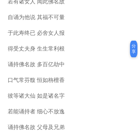
若有诸女人 闻此佛名故
自诵为他说 其福不可量
于此寿终已 必舍女人报
分
得受丈夫身 生生常利根
享
诵持佛名故 多百亿劫中
口气常芬馥 恒如栴檀香
彼等诸大仙 如是诸名字
若能诵持者 细心不放逸
诵持佛名故 父母及兄弟