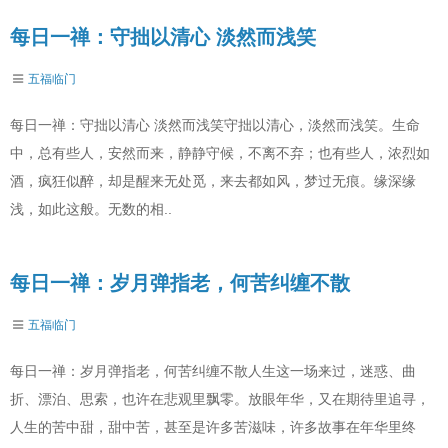
每日一禅：守拙以清心 淡然而浅笑
五福临门
每日一禅：守拙以清心 淡然而浅笑守拙以清心，淡然而浅笑。生命
中，总有些人，安然而来，静静守候，不离不弃；也有些人，浓烈如
酒，疯狂似醉，却是醒来无处觅，来去都如风，梦过无痕。缘深缘
浅，如此这般。无数的相..
每日一禅：岁月弹指老，何苦纠缠不散
五福临门
每日一禅：岁月弹指老，何苦纠缠不散人生这一场来过，迷惑、曲
折、漂泊、思索，也许在悲观里飘零。放眼年华，又在期待里追寻，
人生的苦中甜，甜中苦，甚至是许多苦滋味，许多故事在年华里终