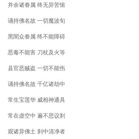
并余诸眷属 终无异苦恼
诵持佛名故 一切魔波旬
黑闇众眷属 终不能障碍
恶毒不能害 刀杖及火等
县官恶贼盗 一切不能伤
诵持佛名故 千亿诸劫中
常生宝莲华 威相神通具
常在虚空中 遍不思议刹
观诸异佛土 刹中清净者