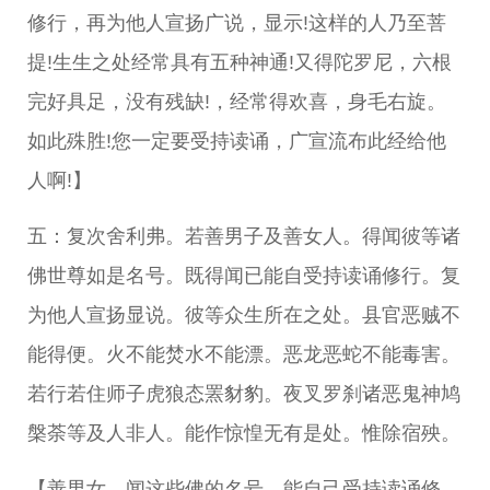
修行，再为他人宣扬广说，显示!这样的人乃至菩
提!生生之处经常具有五种神通!又得陀罗尼，六根
完好具足，没有残缺!，经常得欢喜，身毛右旋。
如此殊胜!您一定要受持读诵，广宣流布此经给他
人啊!】
五：复次舍利弗。若善男子及善女人。得闻彼等诸
佛世尊如是名号。既得闻已能自受持读诵修行。复
为他人宣扬显说。彼等众生所在之处。县官恶贼不
能得便。火不能焚水不能漂。恶龙恶蛇不能毒害。
若行若住师子虎狼态罴豺豹。夜叉罗刹诸恶鬼神鸠
槃荼等及人非人。能作惊惶无有是处。惟除宿殃。
【善男女，闻这些佛的名号，能自己受持读诵修