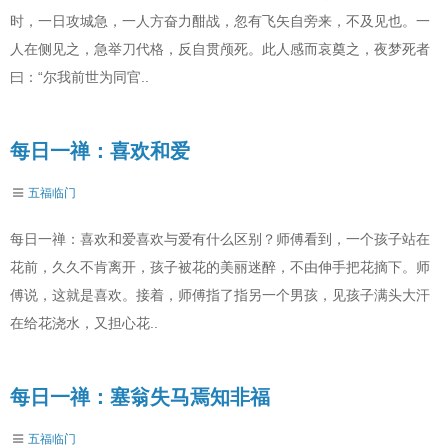
时，一日攻城急，一人方奋力酣战，忽有飞矢自旁来，不及见也。一
人在侧见之，急举刀代格，反自贯颅死。此人感而哀奠之，夜梦死者
曰：“尔我前世为同官..
每日一禅：喜欢和爱
五福临门
每日一禅：喜欢和爱喜欢与爱有什么区别？师傅看到，一个孩子站在
花前，久久不肯离开，孩子被花的美丽迷醉，不由伸手把花摘下。师
傅说，这就是喜欢。接着，师傅指了指另一个男孩，见孩子满头大汗
在给花浇水，又担心花..
每日一禅：塞翁失马焉知非福
五福临门