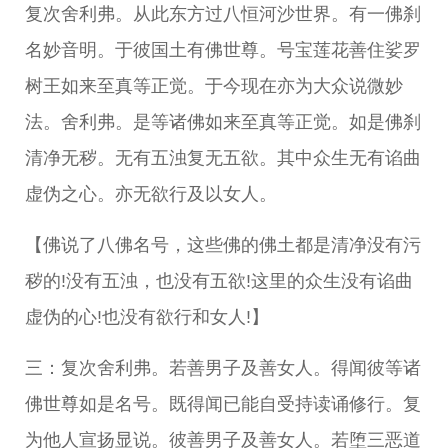
复次舍利弗。从此东方过八恒河沙世界。有一佛刹
名妙音明。于彼国土有佛世尊。号宝莲花善住娑罗
树王如来至真等正觉。于今现在亦为大众说微妙
法。舍利弗。是等诸佛如来至真等正觉。如是佛刹
清净无秽。无有五浊复无五欲。其中众生无有谄曲
虚伪之心。亦无欲行及以女人。
【佛说了八佛名号，这些佛的佛土都是清净没有污
秽的!没有五浊，也没有五欲!这里的众生没有谄曲
虚伪的心!也没有欲行和女人!】
三：复次舍利弗。若善男子及善女人。得闻彼等诸
佛世尊如是名号。既得闻已能自受持读诵修行。复
为他人宣扬显说。彼善男子及善女人。若堕三恶道