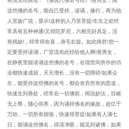
有法宝经典名：《佛说八佛名号经》!善男女，闻
这些佛的名号，能自己受持，读诵，修行，再为他
人宣扬广说，显示!这样的人乃至菩提!生生之处经
常具有五种神通!又得陀罗尼，六根完好具足，没
有残缺!，经常得欢喜，身毛右旋。如此殊胜!您一
定要受持读诵，广宣流布此经给他人啊!善男女，
在静夜里能读诵这些佛的名号，在现世间所作的功
业都快速成就，天天增长，没有一切障碍!如果众
生，能受持这些佛的名号，都会舍弃所有的恶道，
快速生到善处，经常在一切佛前，闻说妙法，目睹
无上尊，随心供养，因为诵持佛名的缘故，超亿千
万劫，一切所有烦恼，快速得菩提!如果有人满七
日，能诵这些佛名，得清净眼，能见到诸佛，如果