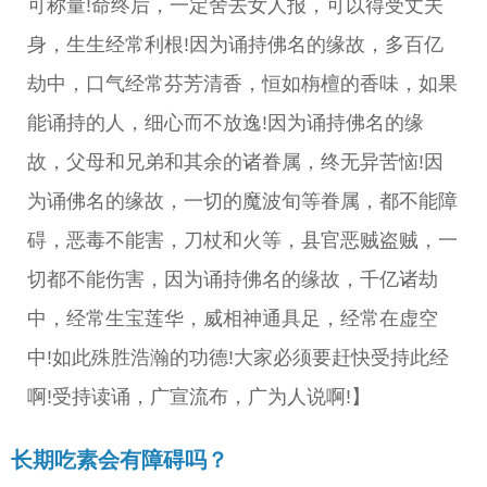
可称量!命终后，一定舍去女人报，可以得受丈夫
身，生生经常利根!因为诵持佛名的缘故，多百亿
劫中，口气经常芬芳清香，恒如栴檀的香味，如果
能诵持的人，细心而不放逸!因为诵持佛名的缘
故，父母和兄弟和其余的诸眷属，终无异苦恼!因
为诵佛名的缘故，一切的魔波旬等眷属，都不能障
碍，恶毒不能害，刀杖和火等，县官恶贼盗贼，一
切都不能伤害，因为诵持佛名的缘故，千亿诸劫
中，经常生宝莲华，威相神通具足，经常在虚空
中!如此殊胜浩瀚的功德!大家必须要赶快受持此经
啊!受持读诵，广宣流布，广为人说啊!】
长期吃素会有障碍吗？