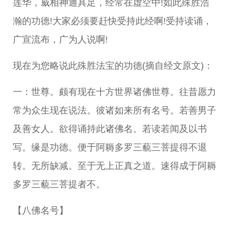
莲华，威相神通具足，经常在虚空中!如此殊胜浩
瀚的功德!大家必须要赶快受持此经啊!受持读诵，
广宣流布，广为人说啊!
现在为您略说此殊胜法宝的功德(摘自经文原文)：
一：世尊。颇有现在十方世界诸佛世尊。往昔愿力
常为众生现在说法。彼诸如来所有名号。若善男子
及善女人。欲得诵持此诸佛名。若读若闻及以书
写。缘是功德。便于阿耨多罗三藐三菩提得不退
转。无所缺减。至于无上正真之道。速得成于阿耨
多罗三藐三菩提者不。
【八佛名号】