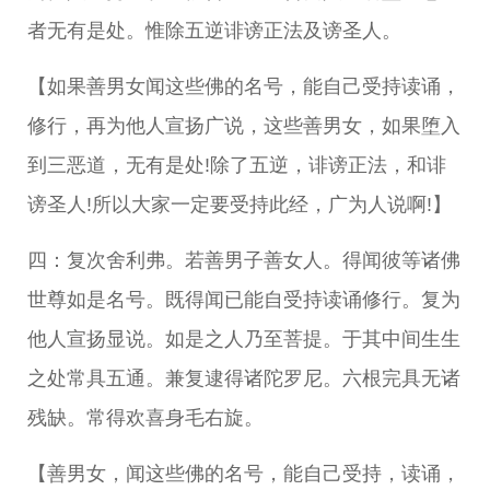
者无有是处。惟除五逆诽谤正法及谤圣人。
【如果善男女闻这些佛的名号，能自己受持读诵，
修行，再为他人宣扬广说，这些善男女，如果堕入
到三恶道，无有是处!除了五逆，诽谤正法，和诽
谤圣人!所以大家一定要受持此经，广为人说啊!】
四：复次舍利弗。若善男子善女人。得闻彼等诸佛
世尊如是名号。既得闻已能自受持读诵修行。复为
他人宣扬显说。如是之人乃至菩提。于其中间生生
之处常具五通。兼复逮得诸陀罗尼。六根完具无诸
残缺。常得欢喜身毛右旋。
【善男女，闻这些佛的名号，能自己受持，读诵，