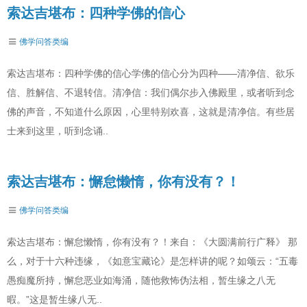
索达吉堪布：四种学佛的信心
佛学问答类编
索达吉堪布：四种学佛的信心学佛的信心分为四种——清净信、欲乐
信、胜解信、不退转信。清净信：我们偶尔步入佛殿里，或者听到念
佛的声音，不知道什么原因，心里特别欢喜，这就是清净信。有些居
士来到这里，听到念诵..
索达吉堪布：懈怠懒惰，你有没有？！
佛学问答类编
索达吉堪布：懈怠懒惰，你有没有？！来自：《大圆满前行广释》 那
么，对于十六种违缘，《如意宝藏论》是怎样讲的呢？如颂云：“五毒
愚痴魔所持，懈怠恶业如海涌，随他救怖伪法相，暂生缘之八无
暇。”这是暂生缘八无..