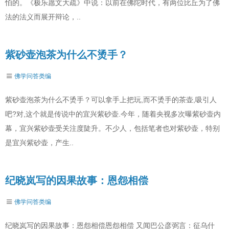
怕的。《极乐愿文大疏》中说：以前在佛陀时代，有两位比丘为了佛
法的法义而展开辩论，..
紫砂壶泡茶为什么不烫手？
佛学问答类编
紫砂壶泡茶为什么不烫手？可以拿手上把玩,而不烫手的茶壶,吸引人
吧?对,这个就是传说中的宜兴紫砂壶.今年，随着央视多次曝紫砂壶内
幕，宜兴紫砂壶受关注度陡升。不少人，包括笔者也对紫砂壶，特别
是宜兴紫砂壶，产生..
纪晓岚写的因果故事：恩怨相偿
佛学问答类编
纪晓岚写的因果故事：恩怨相偿恩怨相偿 又闻巴公彦弼言：征乌什