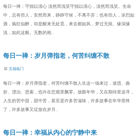
每日一禅：守拙以清心 淡然而浅笑守拙以清心，淡然而浅笑。生命
中，总有些人，安然而来，静静守候，不离不弃；也有些人，浓烈如
酒，疯狂似醉，却是醒来无处觅，来去都如风，梦过无痕。缘深缘
浅，如此这般。无数的相..
每日一禅：岁月弹指老，何苦纠缠不散
五福临门
每日一禅：岁月弹指老，何苦纠缠不散人生这一场来过，迷惑、曲
折、漂泊、思索，也许在悲观里飘零。放眼年华，又在期待里追寻，
人生的苦中甜，甜中苦，甚至是许多苦滋味，许多故事在年华里终
了，许多故事又绽放在岁月..
每日一禅：幸福从内心的宁静中来