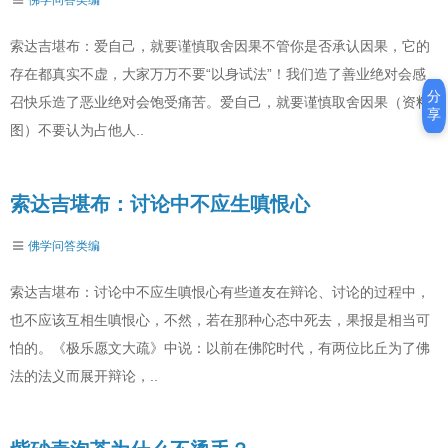
索达吉堪布：爱自己，就要谨慎取舍因果不管你是否承认因果，它的
存在都真实不虚，大家万万不要“以身试法”！我们造了善业绝对会感
分
召快乐造了恶业绝对会饱受痛苦。爱自己，就要谨慎取舍因果（资料
享
图）不要认为占他人..
索达吉堪布：讨论中不应生嗔恨心
佛学问答类编
索达吉堪布：讨论中不应生嗔恨心有些道友在辩论、讨论的过程中，
也不应该互相生嗔恨心，不然，若在那种心态中死去，果报是相当可
怕的。《极乐愿文大疏》中说：以前在佛陀时代，有两位比丘为了佛
法的法义而展开辩论，..