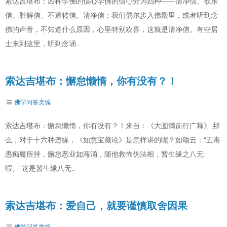
索达吉堪布：四种学佛的信心学佛的信心分为四种——清净信、欲乐
信、胜解信、不退转信。清净信：我们偶尔步入佛殿里，或者听到念
佛的声音，不知道什么原因，心里特别欢喜，这就是清净信。有些居
士来到这里，听到念诵..
索达吉堪布：懈怠懒惰，你有没有？！
佛学问答类编
索达吉堪布：懈怠懒惰，你有没有？！来自：《大圆满前行广释》 那
么，对于十六种违缘，《如意宝藏论》是怎样讲的呢？如颂云：“五毒
愚痴魔所持，懈怠恶业如海涌，随他救怖伪法相，暂生缘之八无
暇。”这是暂生缘八无..
索达吉堪布：爱自己，就要谨慎取舍因果
佛学问答类编