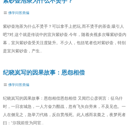
紫砂壶泡茶为什么不烫手？
佛学问答类编
紫砂壶泡茶为什么不烫手？可以拿手上把玩,而不烫手的茶壶,吸引人
吧?对,这个就是传说中的宜兴紫砂壶.今年，随着央视多次曝紫砂壶内
幕，宜兴紫砂壶受关注度陡升。不少人，包括笔者也对紫砂壶，特别
是宜兴紫砂壶，产生..
纪晓岚写的因果故事：恩怨相偿
佛学问答类编
纪晓岚写的因果故事：恩怨相偿恩怨相偿 又闻巴公彦弼言：征乌什
时，一日攻城急，一人方奋力酣战，忽有飞矢自旁来，不及见也。一
人在侧见之，急举刀代格，反自贯颅死。此人感而哀奠之，夜梦死者
曰：“尔我前世为同官..