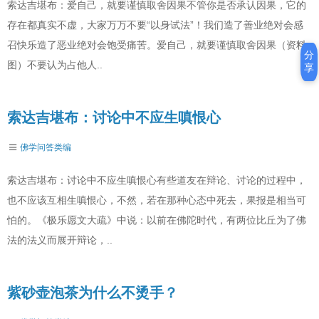
索达吉堪布：爱自己，就要谨慎取舍因果不管你是否承认因果，它的
存在都真实不虚，大家万万不要“以身试法”！我们造了善业绝对会感
召快乐造了恶业绝对会饱受痛苦。爱自己，就要谨慎取舍因果（资料
分
图）不要认为占他人..
享
索达吉堪布：讨论中不应生嗔恨心
佛学问答类编
索达吉堪布：讨论中不应生嗔恨心有些道友在辩论、讨论的过程中，
也不应该互相生嗔恨心，不然，若在那种心态中死去，果报是相当可
怕的。《极乐愿文大疏》中说：以前在佛陀时代，有两位比丘为了佛
法的法义而展开辩论，..
紫砂壶泡茶为什么不烫手？