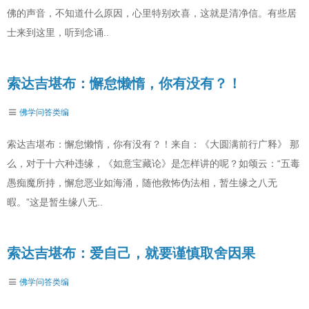
佛的声音，不知道什么原因，心里特别欢喜，这就是清净信。有些居
士来到这里，听到念诵..
索达吉堪布：懈怠懒惰，你有没有？！
佛学问答类编
索达吉堪布：懈怠懒惰，你有没有？！来自：《大圆满前行广释》 那
么，对于十六种违缘，《如意宝藏论》是怎样讲的呢？如颂云：“五毒
愚痴魔所持，懈怠恶业如海涌，随他救怖伪法相，暂生缘之八无
暇。”这是暂生缘八无..
索达吉堪布：爱自己，就要谨慎取舍因果
佛学问答类编