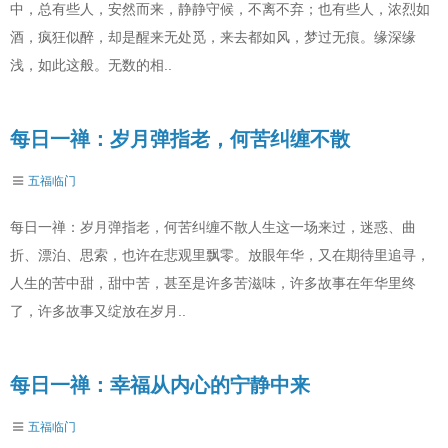
中，总有些人，安然而来，静静守候，不离不弃；也有些人，浓烈如
酒，疯狂似醉，却是醒来无处觅，来去都如风，梦过无痕。缘深缘
浅，如此这般。无数的相..
每日一禅：岁月弹指老，何苦纠缠不散
五福临门
每日一禅：岁月弹指老，何苦纠缠不散人生这一场来过，迷惑、曲
折、漂泊、思索，也许在悲观里飘零。放眼年华，又在期待里追寻，
人生的苦中甜，甜中苦，甚至是许多苦滋味，许多故事在年华里终
了，许多故事又绽放在岁月..
每日一禅：幸福从内心的宁静中来
五福临门