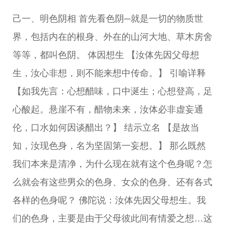
己一、明色阴相 首先看色阴─就是一切的物质世
界，包括内在的根身、外在的山河大地、草木房舍
等等，都叫色阴。 体因想生 【汝体先因父母想
生，汝心非想，则不能来想中传命。】 引喻详释
【如我先言：心想醋味，口中涎生；心想登高，足
心酸起。悬崖不有，醋物未来，汝体必非虚妄通
伦，口水如何因谈醋出？】 结示立名 【是故当
知，汝现色身，名为坚固第一妄想。】 那么既然
我们本来是清净，为什么现在就有这个色身呢？怎
么就会有这些男众的色身、女众的色身、还有各式
各样的色身呢？ 佛陀说：汝体先因父母想生。我
们的色身，主要是由于父母彼此间有情爱之想…这