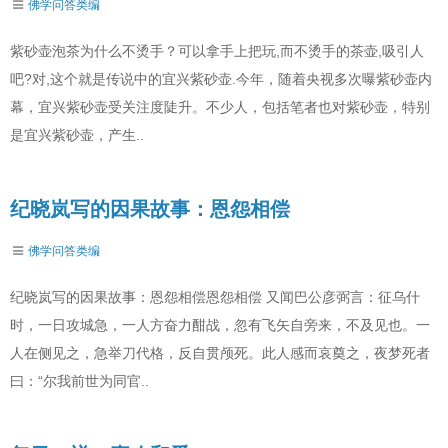
佛学问答类编
紫砂壶泡茶为什么不烫手？可以拿手上把玩,而不烫手的茶壶,吸引人
吧?对,这个就是传说中的宜兴紫砂壶.今年，随着央视多次曝紫砂壶内
幕，宜兴紫砂壶受关注度陡升。不少人，包括笔者也对紫砂壶，特别
是宜兴紫砂壶，产生..
纪晓岚写的因果故事：恩怨相偿
佛学问答类编
纪晓岚写的因果故事：恩怨相偿恩怨相偿 又闻巴公彦弼言：征乌什
时，一日攻城急，一人方奋力酣战，忽有飞矢自旁来，不及见也。一
人在侧见之，急举刀代格，反自贯颅死。此人感而哀奠之，夜梦死者
曰：“尔我前世为同官..