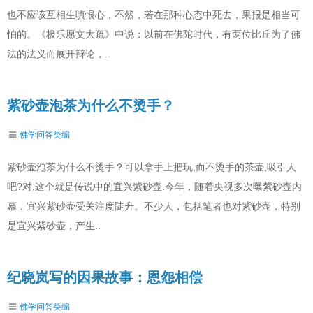
也不应该互相生嗔恨心，不然，若在那种心态中死去，果报是相当可
怕的。《极乐愿文大疏》中说：以前在佛陀时代，有两位比丘为了佛
法的法义而展开辩论，..
紫砂壶泡茶为什么不烫手？
佛学问答类编
紫砂壶泡茶为什么不烫手？可以拿手上把玩,而不烫手的茶壶,吸引人
吧?对,这个就是传说中的宜兴紫砂壶.今年，随着央视多次曝紫砂壶内
幕，宜兴紫砂壶受关注度陡升。不少人，包括笔者也对紫砂壶，特别
是宜兴紫砂壶，产生..
纪晓岚写的因果故事：恩怨相偿
佛学问答类编