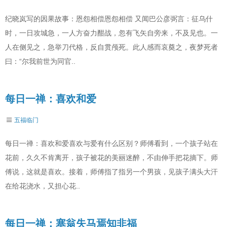
纪晓岚写的因果故事：恩怨相偿恩怨相偿 又闻巴公彦弼言：征乌什
时，一日攻城急，一人方奋力酣战，忽有飞矢自旁来，不及见也。一
人在侧见之，急举刀代格，反自贯颅死。此人感而哀奠之，夜梦死者
曰：“尔我前世为同官..
每日一禅：喜欢和爱
五福临门
每日一禅：喜欢和爱喜欢与爱有什么区别？师傅看到，一个孩子站在
花前，久久不肯离开，孩子被花的美丽迷醉，不由伸手把花摘下。师
傅说，这就是喜欢。接着，师傅指了指另一个男孩，见孩子满头大汗
在给花浇水，又担心花..
每日一禅：塞翁失马焉知非福