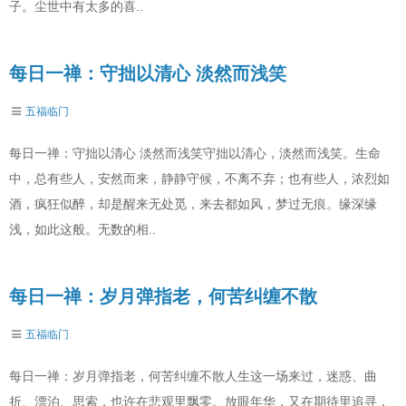
子。尘世中有太多的喜..
每日一禅：守拙以清心 淡然而浅笑
五福临门
每日一禅：守拙以清心 淡然而浅笑守拙以清心，淡然而浅笑。生命
中，总有些人，安然而来，静静守候，不离不弃；也有些人，浓烈如
酒，疯狂似醉，却是醒来无处觅，来去都如风，梦过无痕。缘深缘
浅，如此这般。无数的相..
每日一禅：岁月弹指老，何苦纠缠不散
五福临门
每日一禅：岁月弹指老，何苦纠缠不散人生这一场来过，迷惑、曲
折、漂泊、思索，也许在悲观里飘零。放眼年华，又在期待里追寻，