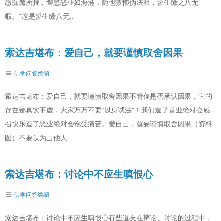
愚痴魔所持，懈怠恶业如海涌，随他救怖伪法相，暂生缘之八无
暇。”这是暂生缘八无..
索达吉堪布：爱自己，就要谨慎取舍因果
佛学问答类编
索达吉堪布：爱自己，就要谨慎取舍因果不管你是否承认因果，它的
存在都真实不虚，大家万万不要“以身试法”！我们造了善业绝对会感
召快乐造了恶业绝对会饱受痛苦。爱自己，就要谨慎取舍因果（资料
图）不要认为占他人..
索达吉堪布：讨论中不应生嗔恨心
佛学问答类编
索达吉堪布：讨论中不应生嗔恨心有些道友在辩论、讨论的过程中，