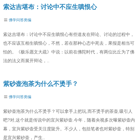
索达吉堪布：讨论中不应生嗔恨心
佛学问答类编
索达吉堪布：讨论中不应生嗔恨心有些道友在辩论、讨论的过程中，
也不应该互相生嗔恨心，不然，若在那种心态中死去，果报是相当可
怕的。《极乐愿文大疏》中说：以前在佛陀时代，有两位比丘为了佛
法的法义而展开辩论，..
紫砂壶泡茶为什么不烫手？
佛学问答类编
紫砂壶泡茶为什么不烫手？可以拿手上把玩,而不烫手的茶壶,吸引人
吧?对,这个就是传说中的宜兴紫砂壶.今年，随着央视多次曝紫砂壶内
幕，宜兴紫砂壶受关注度陡升。不少人，包括笔者也对紫砂壶，特别
是宜兴紫砂壶，产生..