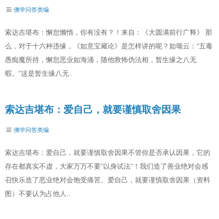
佛学问答类编
索达吉堪布：懈怠懒惰，你有没有？！来自：《大圆满前行广释》 那
么，对于十六种违缘，《如意宝藏论》是怎样讲的呢？如颂云：“五毒
愚痴魔所持，懈怠恶业如海涌，随他救怖伪法相，暂生缘之八无
暇。”这是暂生缘八无..
索达吉堪布：爱自己，就要谨慎取舍因果
佛学问答类编
索达吉堪布：爱自己，就要谨慎取舍因果不管你是否承认因果，它的
存在都真实不虚，大家万万不要“以身试法”！我们造了善业绝对会感
召快乐造了恶业绝对会饱受痛苦。爱自己，就要谨慎取舍因果（资料
图）不要认为占他人..