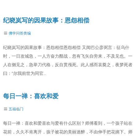
纪晓岚写的因果故事：恩怨相偿
佛学问答类编
纪晓岚写的因果故事：恩怨相偿恩怨相偿 又闻巴公彦弼言：征乌什
时，一日攻城急，一人方奋力酣战，忽有飞矢自旁来，不及见也。一
人在侧见之，急举刀代格，反自贯颅死。此人感而哀奠之，夜梦死者
曰：“尔我前世为同官..
每日一禅：喜欢和爱
五福临门
每日一禅：喜欢和爱喜欢与爱有什么区别？师傅看到，一个孩子站在
花前，久久不肯离开，孩子被花的美丽迷醉，不由伸手把花摘下。师