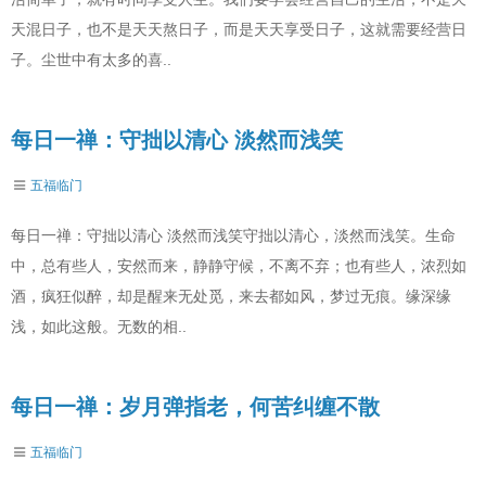
天混日子，也不是天天熬日子，而是天天享受日子，这就需要经营日
子。尘世中有太多的喜..
每日一禅：守拙以清心 淡然而浅笑
五福临门
每日一禅：守拙以清心 淡然而浅笑守拙以清心，淡然而浅笑。生命
中，总有些人，安然而来，静静守候，不离不弃；也有些人，浓烈如
酒，疯狂似醉，却是醒来无处觅，来去都如风，梦过无痕。缘深缘
浅，如此这般。无数的相..
每日一禅：岁月弹指老，何苦纠缠不散
五福临门