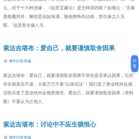
么，对于十六种违缘，《如意宝藏论》是怎样讲的呢？如颂云：“五毒
愚痴魔所持，懈怠恶业如海涌，随他救怖伪法相，暂生缘之八无
暇。”这是暂生缘八无..
索达吉堪布：爱自己，就要谨慎取舍因果
分
佛学问答类编
享
索达吉堪布：爱自己，就要谨慎取舍因果不管你是否承认因果，它的
存在都真实不虚，大家万万不要“以身试法”！我们造了善业绝对会感
召快乐造了恶业绝对会饱受痛苦。爱自己，就要谨慎取舍因果（资料
图）不要认为占他人..
索达吉堪布：讨论中不应生嗔恨心
佛学问答类编