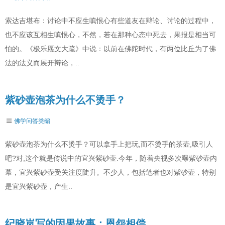
索达吉堪布：讨论中不应生嗔恨心有些道友在辩论、讨论的过程中，
也不应该互相生嗔恨心，不然，若在那种心态中死去，果报是相当可
怕的。《极乐愿文大疏》中说：以前在佛陀时代，有两位比丘为了佛
法的法义而展开辩论，..
紫砂壶泡茶为什么不烫手？
佛学问答类编
紫砂壶泡茶为什么不烫手？可以拿手上把玩,而不烫手的茶壶,吸引人
吧?对,这个就是传说中的宜兴紫砂壶.今年，随着央视多次曝紫砂壶内
幕，宜兴紫砂壶受关注度陡升。不少人，包括笔者也对紫砂壶，特别
是宜兴紫砂壶，产生..
纪晓岚写的因果故事：恩怨相偿