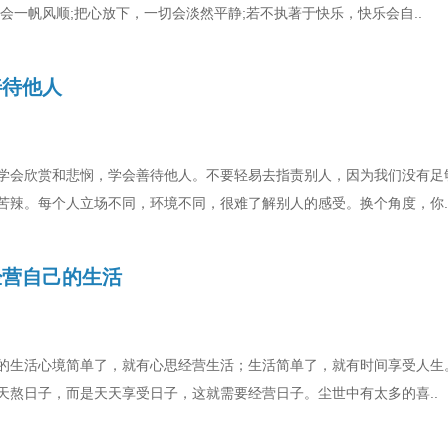
会一帆风顺;把心放下，一切会淡然平静;若不执著于快乐，快乐会自..
善待他人
学会欣赏和悲悯，学会善待他人。不要轻易去指责别人，因为我们没有足
苦辣。每个人立场不同，环境不同，很难了解别人的感受。换个角度，你.
经营自己的生活
的生活心境简单了，就有心思经营生活；生活简单了，就有时间享受人生
天熬日子，而是天天享受日子，这就需要经营日子。尘世中有太多的喜..