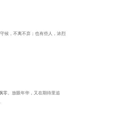
静守候，不离不弃；也有些人，浓烈
飘零。放眼年华，又在期待里追
.