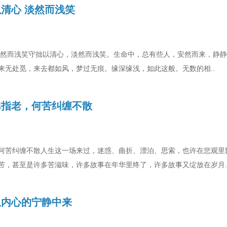
清心 淡然而浅笑
淡然而浅笑守拙以清心，淡然而浅笑。生命中，总有些人，安然而来，静
来无处觅，来去都如风，梦过无痕。缘深缘浅，如此这般。无数的相..
弹指老，何苦纠缠不散
何苦纠缠不散人生这一场来过，迷惑、曲折、漂泊、思索，也许在悲观里
苦，甚至是许多苦滋味，许多故事在年华里终了，许多故事又绽放在岁月.
从内心的宁静中来