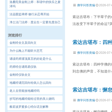
洛桑陀美金刚上师：和谐中的快乐之麦
佛学问答类编
2026-07-
泽玛
法远圆监禅师 修行从忍辱开始
索达吉堪布：下半辈子的
净土法门法师：度众生一定要先度自己
法改变下半辈子的命运?
浏览排行
索达吉堪布：四
金刚经全文及回向文
为什么晚上不能听大悲咒
佛学问答类编
2026-07-
诵读药师灌顶真言的好处是什么
索达吉堪布：四种学佛的
药师经念诵简易仪轨
到念佛的声音，不知道什
金刚经仪轨全文
地藏经诵完回向给病人怎么回向
索达吉堪布：懈
老人去世能放地藏经吗
抄写的地藏经能给过世的亲人烧吗
佛学问答类编
2026-07-
般若波罗蜜多心经白话文解释
索达吉堪布：懈怠懒惰，