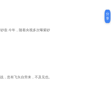
分
享
紫砂壶.今年，随着央视多次曝紫砂
酣战，忽有飞矢自旁来，不及见也。