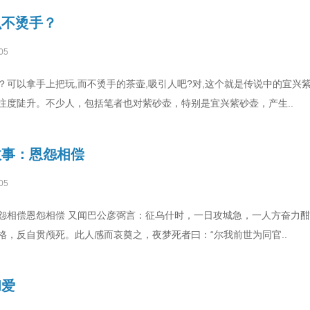
么不烫手？
05
？可以拿手上把玩,而不烫手的茶壶,吸引人吧?对,这个就是传说中的宜兴
注度陡升。不少人，包括笔者也对紫砂壶，特别是宜兴紫砂壶，产生..
故事：恩怨相偿
05
怨相偿恩怨相偿 又闻巴公彦弼言：征乌什时，一日攻城急，一人方奋力
格，反自贯颅死。此人感而哀奠之，夜梦死者曰：“尔我前世为同官..
和爱