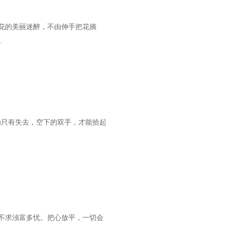
花的美丽迷醉，不由伸手把花摘
.
为只有失去，空下的双手，才能拾起
不求浊富多忧。把心放平，一切会