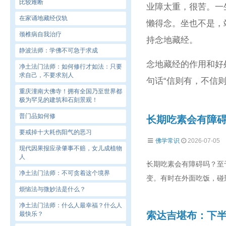
比较难断
业障太重，很苦。一
在家诵地藏经仪轨
懒得念。坐也不是，
颈椎病自我治疗
持念地藏经。
静波法师：学佛不可急于求成
念地藏经的作用和好
净土法门法师：如何修行才如法：只要
求自己，不要求别人
句话“信则有，不信则
重庆潼南大佛寺！拥有全国乃至世界都
极为罕见的建筑和石刻景观！
普门品如何修
长期吃素会有障
要戒掉十大耗伤阳气的恶习
佛学常识
2026-07-05
现代因果报应录肇事不赔，女儿成植物
人
长期吃素会有障碍吗？至
净土法门法师：不可贪着这个境界
变。有时在外面吃饭，碰
烦恼法与微妙法是什么？
净土法门法师：什么人最幸福？什么人
索达吉堪布：下
最快乐？