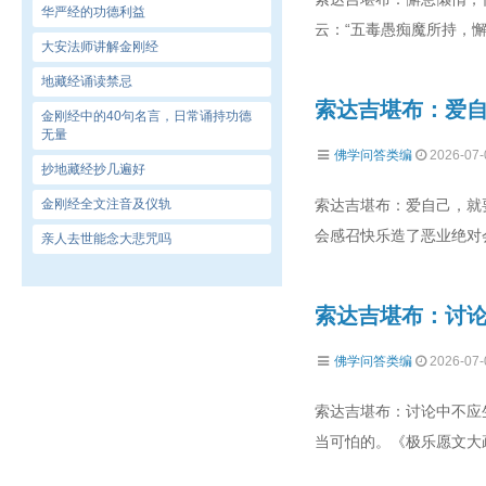
华严经的功德利益
云：“五毒愚痴魔所持，懈
大安法师讲解金刚经
地藏经诵读禁忌
索达吉堪布：爱
金刚经中的40句名言，日常诵持功德
无量
佛学问答类编
2026-07-
抄地藏经抄几遍好
金刚经全文注音及仪轨
索达吉堪布：爱自己，就
会感召快乐造了恶业绝对
亲人去世能念大悲咒吗
索达吉堪布：讨
佛学问答类编
2026-07-
索达吉堪布：讨论中不应
当可怕的。《极乐愿文大