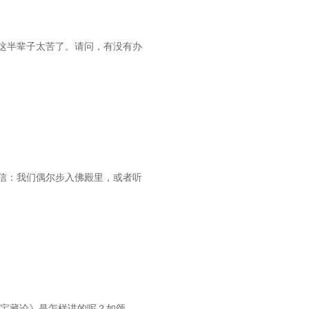
这半辈子太苦了。请问，有没有办
信：我们偶尔步入佛殿里，或者听
意宝藏论》是怎样讲的呢？如颂