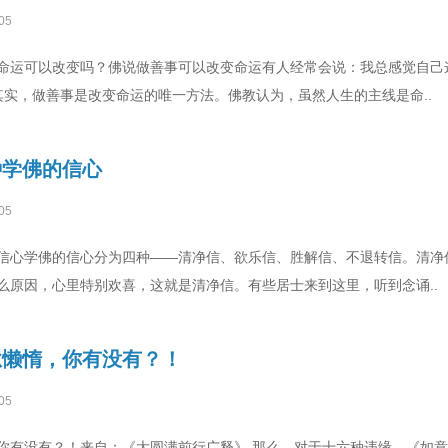
05
命运可以改变吗？佛说做善事可以改变命运有人经常会说：我总感觉自己
其实，做善事是改变命运的唯一方法。佛教认为，虽然人生的主线是命..
种学佛的信心
05
信心学佛的信心分为四种——清净信、欲乐信、胜解信、不退转信。清净
么原因，心里特别欢喜，这就是清净信。有些居士来到这里，听到念诵..
怠懒惰，你有没有？！
05
你有没有？！来自：《大圆满前行广释》 那么，对于十六种违缘，《如