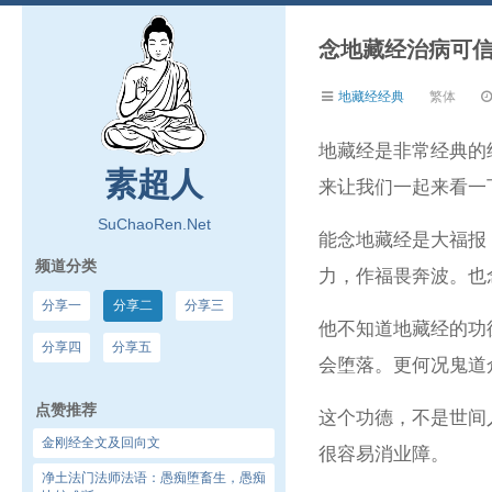
念地藏经治病可
地藏经经典
繁体
地藏经是非常经典的
素超人
来让我们一起来看一
SuChaoRen.Net
能念地藏经是大福报
频道分类
力，作福畏奔波。也
分享一
分享二
分享三
他不知道地藏经的功
分享四
分享五
会堕落。更何况鬼道
点赞推荐
这个功德，不是世间
金刚经全文及回向文
很容易消业障。
净土法门法师法语：愚痴堕畜生，愚痴