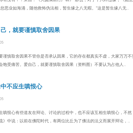
怠恶业如海涌，随他救怖伪法相，暂生缘之八无暇。”这是暂生缘八无..
自己，就要谨慎取舍因果
05
要谨慎取舍因果不管你是否承认因果，它的存在都真实不虚，大家万万不要
会饱受痛苦。爱自己，就要谨慎取舍因果（资料图）不要认为占他人..
论中不应生嗔恨心
05
生嗔恨心有些道友在辩论、讨论的过程中，也不应该互相生嗔恨心，不然
疏》中说：以前在佛陀时代，有两位比丘为了佛法的法义而展开辩论，..