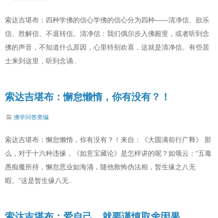
索达吉堪布：四种学佛的信心学佛的信心分为四种——清净信、欲乐
信、胜解信、不退转信。清净信：我们偶尔步入佛殿里，或者听到念
佛的声音，不知道什么原因，心里特别欢喜，这就是清净信。有些居
士来到这里，听到念诵..
索达吉堪布：懈怠懒惰，你有没有？！
佛学问答类编
索达吉堪布：懈怠懒惰，你有没有？！来自：《大圆满前行广释》 那
么，对于十六种违缘，《如意宝藏论》是怎样讲的呢？如颂云：“五毒
愚痴魔所持，懈怠恶业如海涌，随他救怖伪法相，暂生缘之八无
暇。”这是暂生缘八无..
索达吉堪布：爱自己，就要谨慎取舍因果