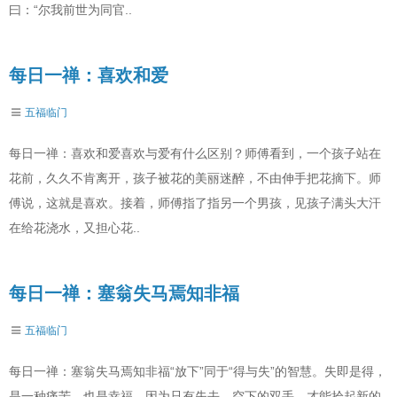
曰：“尔我前世为同官..
每日一禅：喜欢和爱
五福临门
每日一禅：喜欢和爱喜欢与爱有什么区别？师傅看到，一个孩子站在
花前，久久不肯离开，孩子被花的美丽迷醉，不由伸手把花摘下。师
傅说，这就是喜欢。接着，师傅指了指另一个男孩，见孩子满头大汗
在给花浇水，又担心花..
每日一禅：塞翁失马焉知非福
五福临门
每日一禅：塞翁失马焉知非福“放下”同于“得与失”的智慧。失即是得，
是一种痛苦，也是幸福。因为只有失去，空下的双手，才能拾起新的