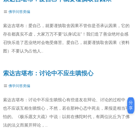
佛学问答类编
索达吉堪布：爱自己，就要谨慎取舍因果不管你是否承认因果，它的
存在都真实不虚，大家万万不要“以身试法”！我们造了善业绝对会感
召快乐造了恶业绝对会饱受痛苦。爱自己，就要谨慎取舍因果（资料
图）不要认为占他人..
索达吉堪布：讨论中不应生嗔恨心
佛学问答类编
索达吉堪布：讨论中不应生嗔恨心有些道友在辩论、讨论的过程中，
分
享
也不应该互相生嗔恨心，不然，若在那种心态中死去，果报是相当可
怕的。《极乐愿文大疏》中说：以前在佛陀时代，有两位比丘为了佛
法的法义而展开辩论，..