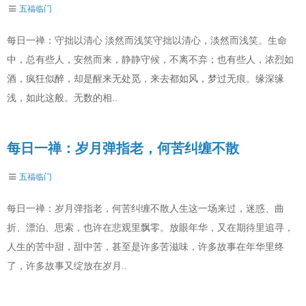
五福临门
每日一禅：守拙以清心 淡然而浅笑守拙以清心，淡然而浅笑。生命
中，总有些人，安然而来，静静守候，不离不弃；也有些人，浓烈如
酒，疯狂似醉，却是醒来无处觅，来去都如风，梦过无痕。缘深缘
浅，如此这般。无数的相..
每日一禅：岁月弹指老，何苦纠缠不散
五福临门
每日一禅：岁月弹指老，何苦纠缠不散人生这一场来过，迷惑、曲
折、漂泊、思索，也许在悲观里飘零。放眼年华，又在期待里追寻，
人生的苦中甜，甜中苦，甚至是许多苦滋味，许多故事在年华里终
了，许多故事又绽放在岁月..