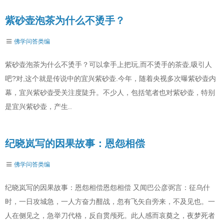
紫砂壶泡茶为什么不烫手？
佛学问答类编
紫砂壶泡茶为什么不烫手？可以拿手上把玩,而不烫手的茶壶,吸引人
吧?对,这个就是传说中的宜兴紫砂壶.今年，随着央视多次曝紫砂壶内
幕，宜兴紫砂壶受关注度陡升。不少人，包括笔者也对紫砂壶，特别
是宜兴紫砂壶，产生..
纪晓岚写的因果故事：恩怨相偿
佛学问答类编
纪晓岚写的因果故事：恩怨相偿恩怨相偿 又闻巴公彦弼言：征乌什
时，一日攻城急，一人方奋力酣战，忽有飞矢自旁来，不及见也。一
人在侧见之，急举刀代格，反自贯颅死。此人感而哀奠之，夜梦死者