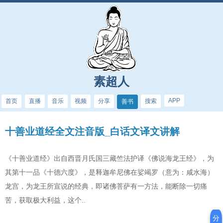
素超人
APP
首页
直播
音乐
视频
分享
搜索
善书
十善业道经全文注音版_白话文译文讲解
《十善业道经》出自西晋月氏国三藏竺法护译《佛说海龙王经》，为
其第十一品《十德六度》，是释迦牟尼佛在娑竭罗（意为：咸水海）
龙宫，为龙王所宣说的经典，即诸佛菩萨有一方法，能断除一切痛
苦，获取极大利益，这个..
分