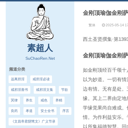
金刚顶瑜伽金刚
繁体
2025-05-14 1
西土圣贤撰集·第1
素超人
金刚顶瑜伽金刚
SuChaoRen.Net
频道分类
如金刚顶经百千颂十
以为妙道。一切有情
远离邪淫
戒邪淫必读
边有情。无有是处。
戒邪淫善书
戒邪淫文集
节欲
缘。其上二界由定地
冥律
养生
戒色
养精
学缘觉果尚自难成。
良药
孝道
安士全书
序言
情。为作利益安乐。
《文昌帝君阴骘文》广义节录
以所集福德智慧。回