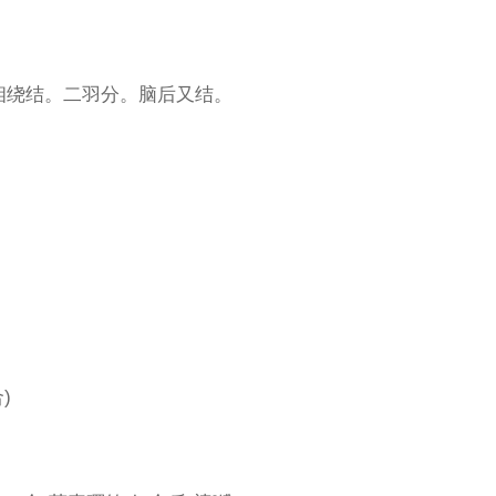
相绕结。二羽分。脑后又结。
)