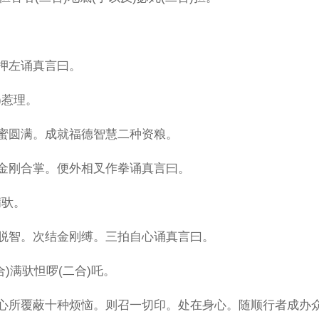
押左诵真言曰。
)惹理。
蜜圆满。成就福德智慧二种资粮。
金刚合掌。便外相叉作拳诵真言曰。
满驮。
脱智。次结金刚缚。三拍自心诵真言曰。
二合)满驮怛啰(二合)吒。
心所覆蔽十种烦恼。则召一切印。处在身心。随顺行者成办