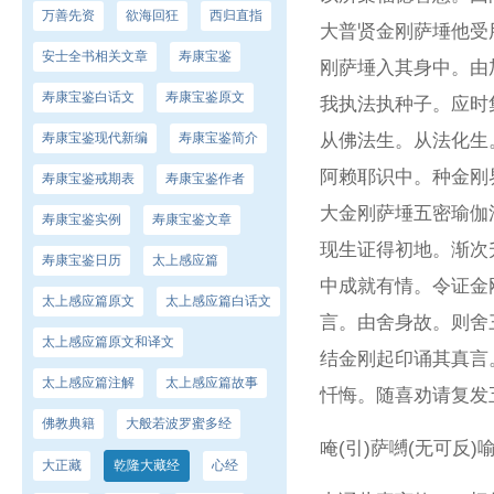
万善先资
欲海回狂
西归直指
大普贤金刚萨埵他受
安士全书相关文章
寿康宝鉴
刚萨埵入其身中。由
寿康宝鉴白话文
寿康宝鉴原文
我执法执种子。应时
寿康宝鉴现代新编
寿康宝鉴简介
从佛法生。从法化生
阿赖耶识中。种金刚
寿康宝鉴戒期表
寿康宝鉴作者
大金刚萨埵五密瑜伽
寿康宝鉴实例
寿康宝鉴文章
现生证得初地。渐次
寿康宝鉴日历
太上感应篇
中成就有情。令证金
太上感应篇原文
太上感应篇白话文
言。由舍身故。则舍
太上感应篇原文和译文
结金刚起印诵其真言
太上感应篇注解
太上感应篇故事
忏悔。随喜劝请复发
佛教典籍
大般若波罗蜜多经
唵(引)萨嚩(无可反)
大正藏
乾隆大藏经
心经