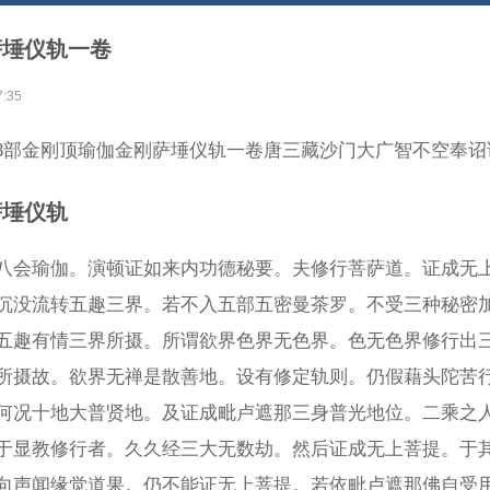
萨埵仪轨一卷
7:35
393部金刚顶瑜伽金刚萨埵仪轨一卷唐三藏沙门大广智不空奉诏
萨埵仪轨
八会瑜伽。演顿证如来内功德秘要。夫修行菩萨道。证成无
沉没流转五趣三界。若不入五部五密曼茶罗。不受三种秘密
五趣有情三界所摄。所谓欲界色界无色界。色无色界修行出
所摄故。欲界无禅是散善地。设有修定轨则。仍假藉头陀苦
何况十地大普贤地。及证成毗卢遮那三身普光地位。二乘之
于显教修行者。久久经三大无数劫。然后证成无上菩提。于
向声闻缘觉道果。仍不能证无上菩提。若依毗卢遮那佛自受