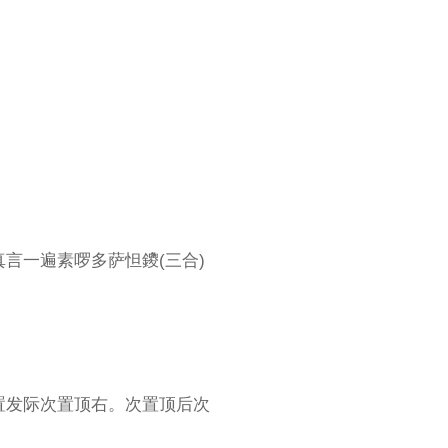
言一遍素啰多萨怛鑁(三合)
置发际次置顶右。次置顶后次