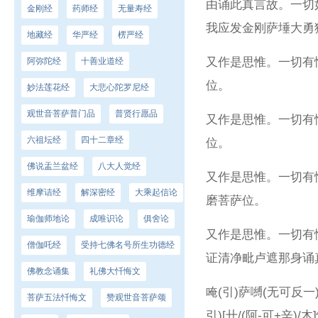
由诵此真言故。一切
金刚经
药师经
无量寿经
我应发金刚萨埵大勇
地藏经
华严经
楞严经
又作是思惟。一切有
阿弥陀经
十善业道经
位。
妙法莲花经
大悲心陀罗尼经
观世音菩萨普门品
普贤行愿品
又作是思惟。一切有
六祖坛经
四十二章经
位。
佛说盂兰盆经
八大人觉经
又作是思惟。一切有
维摩诘经
解深密经
大乘起信论
磨菩萨位。
瑜伽师地论
成唯识论
俱舍论
又作是思惟。一切有
僧伽吒经
受持七佛名号所生功德经
证清净毗卢遮那身诵
佛教念诵集
礼佛大忏悔文
唵(引)萨嚩(无可反一
菩萨五法忏悔文
赞观世音菩萨颂
引)[卄/(阿-可+辛)