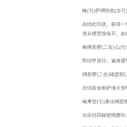
唵(引)萨嚩怛他(去引)
由结此印故。获得一
便从檀慧徐徐开。如
唵缚惹啰(二合)么(引
即结甲胄印。遍身擐
嚩惹啰(二合)暏瑟耶(
次结前金刚萨埵大智
唵摩贺(引)素佉嚩惹啰
次应结四秘密羯磨印