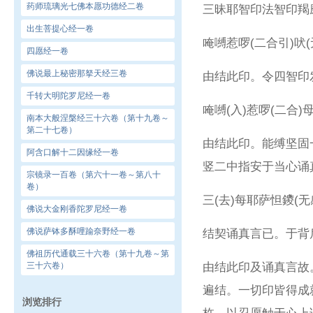
药师琉璃光七佛本愿功德经二卷
三昧耶智印法智印羯
出生菩提心经一卷
唵嚩惹啰(二合引)吠
四愿经一卷
佛说最上秘密那拏天经三卷
由结此印。令四智印
千转大明陀罗尼经一卷
唵嚩(入)惹啰(二合)
南本大般涅槃经三十六卷（第十九卷～
第二十七卷）
由结此印。能缚坚固
阿含口解十二因缘经一卷
竖二中指安于当心诵
宗镜录一百卷（第六十一卷～第八十
卷）
三(去)每耶萨怛鑁(无
佛说大金刚香陀罗尼经一卷
佛说萨钵多酥哩踰奈野经一卷
结契诵真言已。于背
佛祖历代通载三十六卷（第十九卷～第
三十六卷）
由结此印及诵真言故
遍结。一切印皆得成
浏览排行