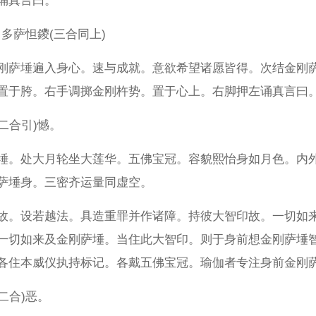
诵真言曰。
罗多萨怛鑁(三合同上)
刚萨埵遍入身心。速与成就。意欲希望诸愿皆得。次结金刚
置于胯。右手调掷金刚杵势。置于心上。右脚押左诵真言曰
(二合引)憾。
埵。处大月轮坐大莲华。五佛宝冠。容貌熙怡身如月色。内
萨埵身。三密齐运量同虚空。
故。设若越法。具造重罪并作诸障。持彼大智印故。一切如
一切如来及金刚萨埵。当住此大智印。则于身前想金刚萨埵
各住本威仪执持标记。各戴五佛宝冠。瑜伽者专注身前金刚
二合)恶。