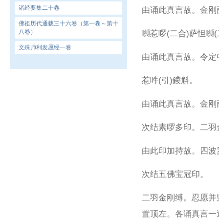
诸经要集二十卷
由诵此真言故。金刚
佛祖历代通载三十六卷（第一卷～第十
八卷）
嚩惹啰(二合)萨怛嚩(
文殊师利发愿经一卷
由诵此真言故。令定
惹吽(引)鑁斛。
由诵此真言故。金刚
次结素啰多印。二羽
由此印加持故。四波
次结五佛宝冠印。
二羽金刚缚。忍愿并
置顶左。各诵真言一