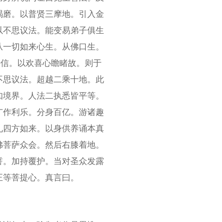
羯磨。以普贤三摩地。引入金
以不思议法。能变易弟子俱生
从一切如来心生。从佛口生。
净信。以欢喜心瞻睹故。则于
不思议法。超越二乘十地。此
知境界。人法二执悉皆平等。
广作利乐。分身百亿。游诸趣
礼四方如来。以身供养诵本真
佛菩萨众会。然后右膝着地。
誓。加持覆护。当对圣众发露
正等菩提心。真言曰。