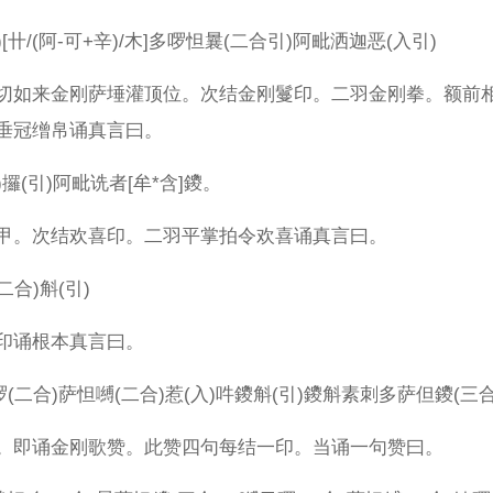
[卄/(阿-可+辛)/木]多啰怛曩(二合引)阿毗洒迦恶(入引)
切如来金刚萨埵灌顶位。次结金刚鬘印。二羽金刚拳。额前
垂冠缯帛诵真言曰。
)攞(引)阿毗诜者[牟*含]鑁。
甲。次结欢喜印。二羽平掌拍令欢喜诵真言曰。
二合)斛(引)
印诵根本真言曰。
(二合)萨怛嚩(二合)惹(入)吽鑁斛(引)鑁斛素刺多萨但鑁(三合
。即诵金刚歌赞。此赞四句每结一印。当诵一句赞曰。