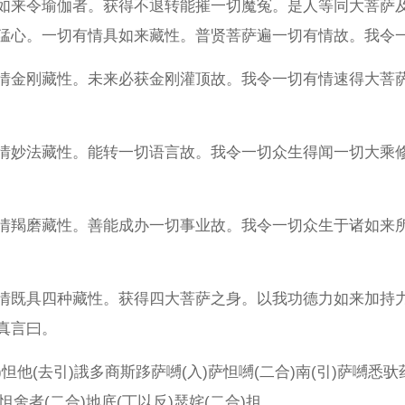
如来令瑜伽者。获得不退转能摧一切魔冤。是人等同大菩萨
猛心。一切有情具如来藏性。普贤菩萨遍一切有情故。我令
情金刚藏性。未来必获金刚灌顶故。我令一切有情速得大菩
情妙法藏性。能转一切语言故。我令一切众生得闻一切大乘
情羯磨藏性。善能成办一切事业故。我令一切众生于诸如来
情既具四种藏性。获得四大菩萨之身。以我功德力如来加持
真言曰。
)怛他(去引)誐多商斯跢萨嚩(入)萨怛嚩(二合)南(引)萨嚩悉驮
/木]怛舍者(二合)地底(丁以反)瑟姹(二合)担。