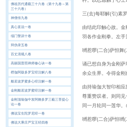
杵。以忍愿触于心上
佛祖历代通载三十六卷（第十九卷～第
三十六卷）
三(去)每耶解(引)素
神僧传九卷
由结此印触心故。金
真心直说一卷
缁门警训十卷
羽各作金刚拳。左手
辩伪录五卷
嚩惹啰(二合)萨怛舞
百丈清规八卷
高丽国普照禅师修心诀一卷
诵已想自身为金刚萨
楞伽阿跋多罗宝经注解八卷
余众生界。令得金刚
般若波罗蜜多心经注解一卷
由持瑜伽大智印相应
金刚般若波罗蜜经注解一卷
尊重赞叹者。则同见
金刚顶瑜伽中发阿耨多罗三藐三菩提心
论一卷
同一月轮同一莲华。
佛说宝生陀罗尼经一卷
嚩惹啰(二合)萨怛嚩(
佛说大乘庄严宝王经四卷