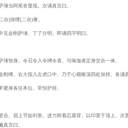
萨埵当阿尾舍显现。次诵真言曰。
二合)捺哩(二合)奢。
中见金刚萨埵。了了分明。即诵四字明曰。
萨埵智身。令召令入令嚩令喜。与瑜伽者定身交合一体。
金刚缚。右大指入左虎口中。乃于心额喉顶四处加持。各诵真
罗蜜身各住本位。常恒护持。
竖合。屈上节如剑形。进力附着忍愿背。以印置于顶上。次
遍真言曰。