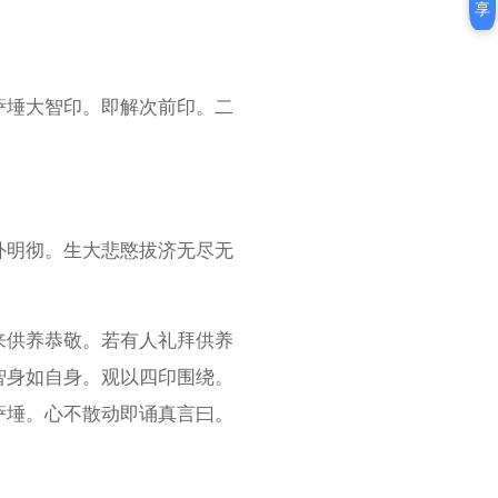
享
萨埵大智印。即解次前印。二
。
外明彻。生大悲愍拔济无尽无
来供养恭敬。若有人礼拜供养
智身如自身。观以四印围绕。
萨埵。心不散动即诵真言曰。