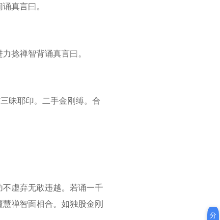
间诵真言曰。
进力捻禅智背诵真言曰。
结三昧耶印。二手金刚缚。合
功不虚弃无敢违越。若诵一千
檀慧禅智面相合。如独股金刚
分