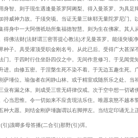
用身智。则于现生遇逢曼茶罗阿阇梨。得入曼茶罗。为具足
加持威神力故。于须臾顷。当证无量三昧耶无量陀罗尼门。
集得身中一大阿僧祇劫所集福德智慧。则为生在佛家。其人
。得佛法财(法财谓三密菩提心教法)才见曼茶罗。能须臾顷
界种子。具受灌顶受职金刚名号。从此已后。受得广大甚深
法门。于四时行住坐卧四仪之中。无间作意修习。于见闻觉
升进。由修五密。于涅槃生死不染不着。于无边五趣生死。
刚萨埵位。瑜伽者在闲静山林。或于精室或随所乐之处。当
三业有漏之体。则成受三世无碍律仪戒。次于空中想一切诸
。心当思惟。令一切如来不应贪现法乐住。唯愿哀愍不越本
五种大愿。则结金刚萨埵跏谓以右脚押左。当结定印诵无上
喻(引)誐唧多母答播(二合引)那野(引)弭。