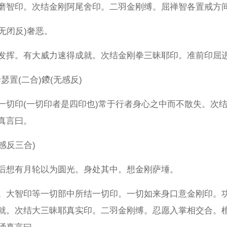
磨智印。次结金刚阿尾舍印。二羽金刚缚。屈禅智各置戒方
(无闭反)奢恶。
发挥。有大威力速得成就。次结金刚拳三昧耶印。准前印屈
母瑟置(二合)鑁(无感反)
一切印(一切印者是四印也)常于行者身心之中而不散失。次
真言曰。
感反三合)
后想有月轮以为圆光。身处其中。想金刚萨埵。
。大智印等一切部中所结一切印。一切如来身口意金刚印。
就。次结大三昧耶真实印。二羽金刚缚。忍愿入掌相交合。