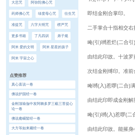
大悲咒
阿弥陀佛心咒
即结金刚合掌印。
药师佛心咒
绿度母心咒
往生咒
准提咒
六字大明咒
楞严咒
二手掌合十指相交右
更多书籍
了凡四训
弟子规
唵(引)嚩惹烂(二合引
阿米 爱的文明
阿米 星星的孩子
由结此印故。十波罗
阿米 宇宙之心
次结金刚缚印。准前
点赞推荐
真心直说一卷
唵嚩(入)惹啰(二合)
佛说护国经一卷
由结此印即成金刚解
金刚顶瑜伽中发阿耨多罗三藐三菩提心
论一卷
唵(引)嚩(入)惹啰(
佛说鸯崛髻经一卷
大方等如来藏经一卷
由结此印故。能摧身