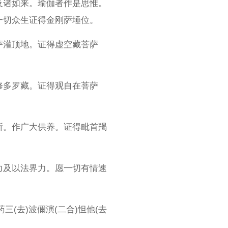
及诸如来。瑜伽者作是思惟。
一切众生证得金刚萨埵位。
萨灌顶地。证得虚空藏菩萨
修多罗藏。证得观自在菩萨
所。作广大供养。证得毗首羯
力及以法界力。愿一切有情速
药三(去)波儞演(二合)怛他(去