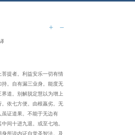
译
上菩提者。利益安乐一切有情
加持。自有漏三业身。能度无
三界道。别解脱定慧以为增上
行。依七方便。由根羸劣。无
人虽证道果。不能于无边有
其中间十进九退。或至七地。
用身所说内证自觉圣智法。及