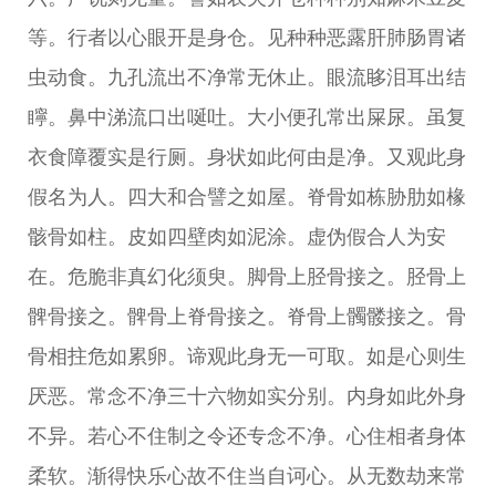
等。行者以心眼开是身仓。见种种恶露肝肺肠胃诸
虫动食。九孔流出不净常无休止。眼流眵泪耳出结
矃。鼻中涕流口出唌吐。大小便孔常出屎尿。虽复
衣食障覆实是行厕。身状如此何由是净。又观此身
假名为人。四大和合譬之如屋。脊骨如栋胁肋如椽
骸骨如柱。皮如四壁肉如泥涂。虚伪假合人为安
在。危脆非真幻化须臾。脚骨上胫骨接之。胫骨上
髀骨接之。髀骨上脊骨接之。脊骨上髑髅接之。骨
骨相拄危如累卵。谛观此身无一可取。如是心则生
厌恶。常念不净三十六物如实分别。内身如此外身
不异。若心不住制之令还专念不净。心住相者身体
柔软。渐得快乐心故不住当自诃心。从无数劫来常