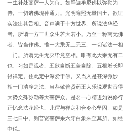
一生补处菩萨一人为侍。如释迦牟尼佛以弥勒为
侍。一切诸佛现神通力。光明遍照无量国土。欲证
实法出其舌相。音声满于十方世界。所说法华经
者。所谓十方三世众生若大若小。乃至一称南无佛
者。皆当作佛。惟一大乘无二无三。一切诸法一相
一门。所谓无生无灭毕竟空相。唯有此大乘无有二
也。习如是观者。五欲自断五盖自除。五根增长即
得禅定。住此定中深爱于佛。又当入是甚深微妙一
相一门清净之法。当恭敬普贤药王大乐说观世音得
大势文殊弥勒等大菩萨众。是名一心精进如说修行
正忆念法花经也。此谓与禅定和合令心坚固。如是
三七日中。则普贤菩萨乘六牙白象来至其所。如经
中说。