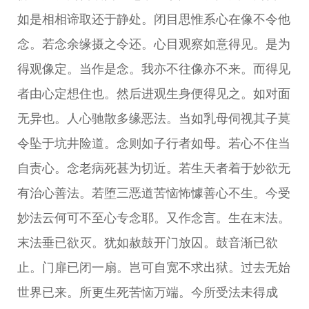
如是相相谛取还于静处。闭目思惟系心在像不令他
念。若念余缘摄之令还。心目观察如意得见。是为
得观像定。当作是念。我亦不往像亦不来。而得见
者由心定想住也。然后进观生身便得见之。如对面
无异也。人心驰散多缘恶法。当如乳母伺视其子莫
令坠于坑井险道。念则如子行者如母。若心不住当
自责心。念老病死甚为切近。若生天者着于妙欲无
有治心善法。若堕三恶道苦恼怖懅善心不生。今受
妙法云何可不至心专念耶。又作念言。生在末法。
末法垂已欲灭。犹如赦鼓开门放囚。鼓音渐已欲
止。门扉已闭一扇。岂可自宽不求出狱。过去无始
世界已来。所更生死苦恼万端。今所受法未得成