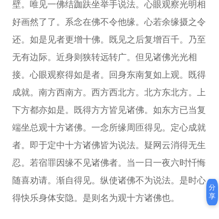
壁。唯见一佛结跏趺坐举手说法。心眼观察光明相
好画然了了。系念在佛不令他缘。心若余缘摄之令
还。如是见者更增十佛。既见之后复增百千。乃至
无有边际。近身则狭转远转广。但见诸佛光光相
接。心眼观察得如是者。回身东南复如上观。既得
成就。南方西南方。西方西北方。北方东北方。上
下方都亦如是。既得方方皆见诸佛。如东方已当复
端坐总观十方诸佛。一念所缘周匝得见。定心成就
者。即于定中十方诸佛皆为说法。疑网云消得无生
忍。若宿罪因缘不见诸佛者。当一日一夜六时忏悔
随喜劝请。渐自得见。纵使诸佛不为说法。是时心
分
享
得快乐身体安隐。是则名为观十方诸佛也。