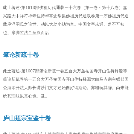
此土著述·第1613部佛祖历代通载三十六卷（第一卷～第十八卷）嘉
兴路大中祥符禅寺住持华亭念常集佛祖历代通载卷第一序佛祖历代通
载序浮图氏之论世。动以大劫小劫为言。中国文字未通。盖不可知
也。摩腾竺法兰至汉而后..
肇论新疏十卷
此土著述·第1607部肇论新疏十卷五台大万圣祐国寺开山住持释源等
肇论新疏卷第一五台大万圣祐国寺开山住持释源大白马寺宗主赠邽国
公海印开法大师长讲沙门文才述始自好诵斯论。亦粗玩其辞。尚未能
吮其理味以其心也。及..
庐山莲宗宝鉴十卷