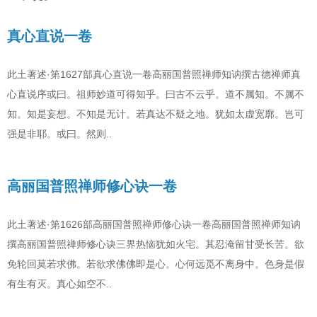
真心直说一卷
此土著述·第1627部真心直说一卷高丽国普照禅师知讷撰古德禅师真
心直说序或曰。祖师妙道可得知乎。曰古不云乎。道不属知。不属不
知。知是妄想。不知是无计。若真达不疑之地。犹如太虚宽廓。岂可
强是非耶。或曰。然则..
高丽国普照禅师修心诀一卷
此土著述·第1626部高丽国普照禅师修心诀一卷高丽国普照禅师知讷
撰高丽国普照禅师修心诀三界热恼犹如火宅。其忍淹留甘受长苦。欲
免轮回莫若求佛。若欲求佛佛即是心。心何远觅不离身中。色身是假
有生有灭。真心如空不..