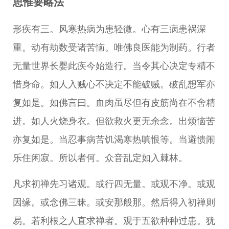
思惟要略法
形疾有三。风寒热病为患轻微。心有三病患祸深
重。动有劫数受诸苦恼。唯佛良医能为制药。行者
无量世界长婴此疾今始造行。当令其心决定专精不
惜身命。如人入贼心不决定不能破贼。破乱想军亦
复如是。如佛言曰。血肉虽尽但有皮筋尚在不舍精
进。如人火烧身衣。但欲救火更无余念。出烦恼苦
亦复如是。当忍事病苦饥渴寒热嗔恨等。当避愦闹
乐住闲寂。所以者何。众音乱定如入棘林。
凡求初禅先习诸观。或行四无量。或观不净。或观
因缘。或念佛三昧。或安那般那。然后得入初禅则
易。若利根之人直求禅者。观于五欲种种过患。犹