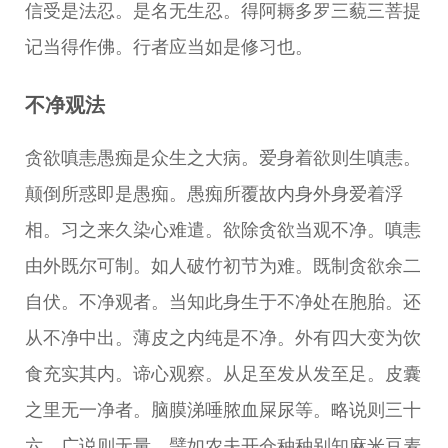
信受是法忍。是名无生忍。得阿耨多罗三藐三菩提
记当得作佛。行者应当如是修习也。
不净观法
贪欲嗔恚愚痴是众生之大病。爱身着欲则生嗔恚。
颠倒所惑即是愚痴。愚痴所覆故内身外身爱着浮
相。习之来久染心难遣。欲除贪欲当观不净。嗔恚
由外既尔可制。如人破竹初节为难。既制贪欲余二
自伏。不净观者。当知此身生于不净处在胞胎。还
从不净中出。薄皮之内纯是不净。外有四大变为饮
食充实其内。谛心观察。从足至发从发至足。皮囊
之里无一净者。脑膜涕唾脓血屎尿等。略说则三十
六。广说则无量。譬如农夫开仓种种别知麻米豆麦