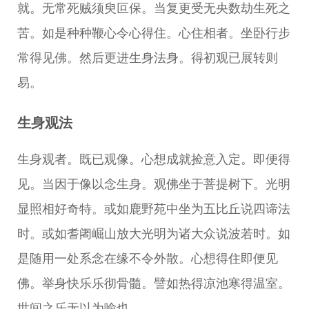
就。无常死贼须臾叵保。当复更受无央数劫生死之
苦。如是种种鞭心令心得住。心住相者。坐卧行步
常得见佛。然后更进生身法身。得初观已展转则
易。
生身观法
生身观者。既已观像。心想成就捡意入定。即便得
见。当因于像以念生身。观佛坐于菩提树下。光明
显照相好奇特。或如鹿野苑中坐为五比丘说四谛法
时。或如耆阇崛山放大光明为诸大众说波若时。如
是随用一处系念在缘不令外散。心想得住即便见
佛。举身快乐乐彻骨髓。譬如热得凉池寒得温室。
世间之乐无以为喻也。