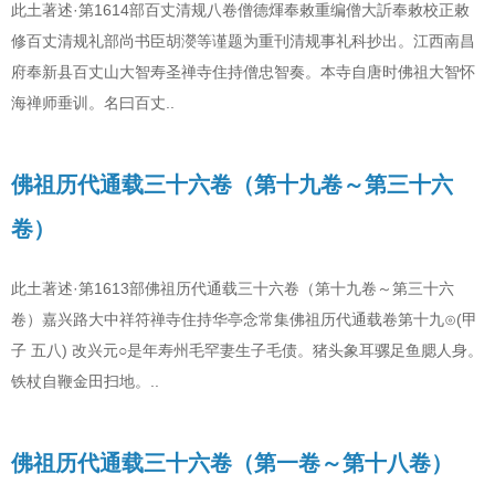
此土著述·第1614部百丈清规八卷僧德煇奉敕重编僧大訢奉敕校正敕
修百丈清规礼部尚书臣胡濙等谨题为重刊清规事礼科抄出。江西南昌
府奉新县百丈山大智寿圣禅寺住持僧忠智奏。本寺自唐时佛祖大智怀
海禅师垂训。名曰百丈..
佛祖历代通载三十六卷（第十九卷～第三十六
卷）
此土著述·第1613部佛祖历代通载三十六卷（第十九卷～第三十六
卷）嘉兴路大中祥符禅寺住持华亭念常集佛祖历代通载卷第十九⊙(甲
子 五八) 改兴元○是年寿州毛罕妻生子毛债。猪头象耳骡足鱼腮人身。
铁杖自鞭金田扫地。..
佛祖历代通载三十六卷（第一卷～第十八卷）