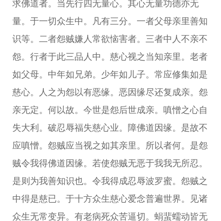
求佛道者。当先行四无量心。其心无量功德亦无
量。于一切众生中。凡有三分。一者父母亲里善知
识等。二者怨贼嫌人常欲恼害者。三者中人不亲不
怨。行者于此三品人中。慈心视之当知亲里。老者
如父母。中年如兄弟。少年如儿子。常应修集如是
慈心。人之为怨以有恶缘。恶因缘尽还复成亲。怨
亲无定。何以故。今世是怨后世成亲。嗔憎之心自
失大利。破忍辱福失慈心业。障佛道因缘。是故不
应嗔憎。怨贼应当视之如其亲里。所以者何。是怨
贼令我得佛道因缘。若使怨贼无恶于我我无所忍。
是则为我善知识也。令我得成忍辱波罗蜜。怨贼之
中得是慈已。于十方众生慈心爱念普遍世界。见诸
众生无常变异。有老病死众苦逼切。蜎蜚蠕动皆无