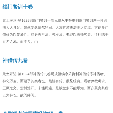
缁门警训十卷
此土著述·第1625部缁门警训十卷元僧永中等重刊缁门警训序一性圆
明人人具足。瞥然妄念遽尔轮回。大哀旷济拔滞溺之沈流。方便多门
俾修为以复厥性。然必志至焉。气次焉。弗能以志帅气者。往往陷于
过差之地。而不反。由..
神僧传九卷
此土著述·第1624部神僧传九卷明成祖编永乐御制神僧传序神僧者。
神化万变。而超乎其类者也。然皆有传。散见经典。观者猝欲考求。
三藏之文。宏博浩汗。未能周遍。是以世多不能尽知。而亦莫穷其所
以为神也。故间繙阅。..