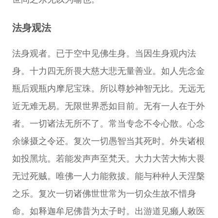
法身观法
法身观者。已于空中见佛生身。当因生身观内法
身。十力四无所畏大慈大悲无量善业。如人先念金
瓶后观瓶内摩尼宝珠。所以尊妙神智无比。无远无
近无难无易。无限世界悉如目前。无有一人在于外
者。一切诸法无所不了。常当专念不令心散。心念
余缘摄之令还。复次一切愚智当其死时。外失诸根
如投黑坑。若能发声声至梵天。大力大苦大怖大畏
无过死贼。唯佛一人力能救拔。能与种种人天涅槃
之乐。复次一切诸佛世世常为一切众生故不惜身
命。如释迦牟尼佛昔为太子时。出游道见癞人敕医