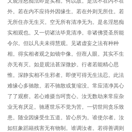
又观淫怒痴法即是实相。何以故。是法不在内不在
外。若在内不应待外因缘生。若在外则无所住。若
无所住亦无生灭。空无所有清净无为。是名淫怒痴
实相观也。又一切诸法毕竟清净。非诸佛贤圣所能
令尔。但以凡夫未得慧观。见诸虚妄之法有种种
相。得实相者观之如镜中像。但诳人眼。其实不生
亦无有灭。如是观法甚深微妙。行者若能精心思
惟。深静实相不生邪者。即便可得无生法忍。此法
难缘心多驰散。若不驰散或复缩没。常应清净其心
了了观察。若心难摄当呵责心。汝无数劫来常应杂
业无有厌足。驰逐世乐不觉为苦。一切世间贪乐致
患。随业因缘受生五道。皆心所为。谁使尔者。汝
如狂象蹈籍残害无有物制。谁调汝者。若得善调则