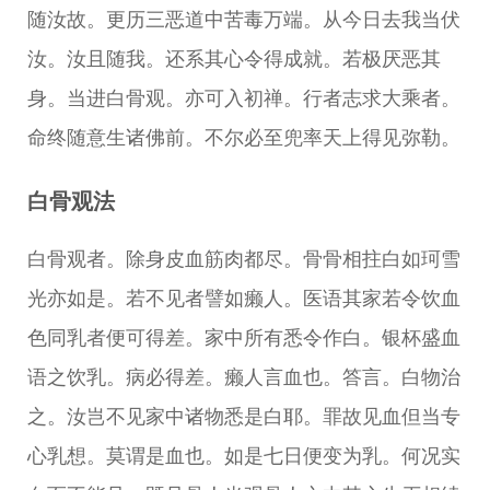
随汝故。更历三恶道中苦毒万端。从今日去我当伏
汝。汝且随我。还系其心令得成就。若极厌恶其
身。当进白骨观。亦可入初禅。行者志求大乘者。
命终随意生诸佛前。不尔必至兜率天上得见弥勒。
白骨观法
白骨观者。除身皮血筋肉都尽。骨骨相拄白如珂雪
光亦如是。若不见者譬如癞人。医语其家若令饮血
色同乳者便可得差。家中所有悉令作白。银杯盛血
语之饮乳。病必得差。癞人言血也。答言。白物治
之。汝岂不见家中诸物悉是白耶。罪故见血但当专
心乳想。莫谓是血也。如是七日便变为乳。何况实