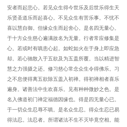
安者而起悲心。若见众生得今世乐及后世乐得生天
乐贤圣道乐而起喜心。不见众生有苦乐事。不忧不
喜以慧自御。但缘众生而起舍心。是名四无量心。
于十方众生慈心遍满故名为无量。行者常应修集是
心。若或时有嗔恚心起。如蛇如火在于身上即应急
却。若心驰散入于五欲及为五盖所覆。当以精进智
慧之力强摄之还。修习慈心常念众生令得佛乐。习
之不息便得离五欲除五盖入初禅。得初禅相者喜乐
遍身。诸善法中生欢喜乐。见有种种微妙之色。是
名入佛道初门禅定福德因缘也。得是四无量心已。
于一切众生忍辱不嗔。是名众生忍。得众生忍已易
得法忍。法忍者。所谓诸法不生不灭毕竟空相。能