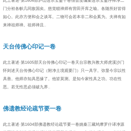
此土著述·第1606部庐山莲宗宝鉴十卷僧普度编集莲宗宝鉴序禅净二
门分袒各帜几同敌国矣。慈觉赜禅师有营田开库之喻。各随所好皆得
如心。此亦方便和会之谈耳。二物可会若本非二和会奚为。夫禅有如
来禅祖师禅。祖师禅且..
天台传佛心印记一卷
此土著述·第1605部天台传佛心印记一卷天台宗教兴教大师虎溪沙门
怀则述天台传佛心印记（附净土境观要门）只一具字。弥显今宗以性
具善。他师亦知具恶缘了。他皆莫测。是知今家性具之功。功在性
恶。若无性恶必须破九界..
佛遗教经论疏节要一卷
此土著述·第1604部佛遗教经论疏节要一卷姚秦三藏鸠摩罗什译净源