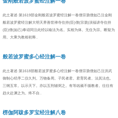
金刚般若波罗蜜经注解一卷
此土著述·第1619部金刚般若波罗蜜经注解一卷僧宗泐僧如己注金刚
般若波罗蜜经注解大明天界善世禅寺住持(臣)僧(宗泐)演福讲寺住持
(臣)僧(如己)奉诏同注此经以喻法为名。实相为体。无住为宗。断疑为
用。大乘为教相初释..
般若波罗蜜多心经注解一卷
此土著述·第1618部般若波罗蜜多心经注解一卷僧宗泐僧如己注洪武
御制心经序二仪久判。万物备周。子民者君。君育民者。法其法也。
三纲五常。以示天下。亦以五刑辅弼之。有等凶顽不循教者。往往有
趋火赴渊之为。终不自..
楞伽阿跋多罗宝经注解八卷