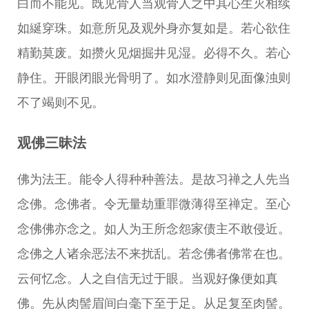
白而不能见。既见骨人当观骨人之中其心生灭相续
如綖穿珠。如意所见及观外身亦复如是。若心欲住
精勤莫废。如攒火见烟掘井见湿。必得不久。若心
静住。开眼闭眼光骨明了。如水澄静则见面像浊则
不了竭则不见。
观佛三昧法
佛为法王。能令人得种种善法。是故习禅之人先当
念佛。念佛者。令无量劫重罪微薄得至禅定。至心
念佛佛亦念之。如人为王所念怨家债主不敢侵近。
念佛之人诸余恶法不来扰乱。若念佛者佛常在也。
云何忆念。人之自信无过于眼。当观好像便如真
佛。先从肉髻眉间白毫下至于足。从足复至肉髻。