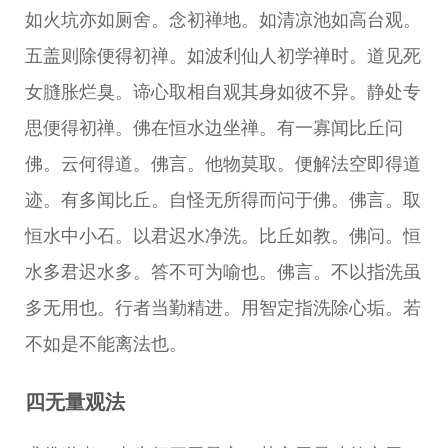
如火坑亦如厕舍。念初禅地。如清凉池如高台观。
五盖则除便得初禅。如波利仙人初学禅时。道见死
女膖胀烂臭。谛心取相自观其身如彼不异。静处专
思便得初禅。佛在恒水边坐禅。有一寡闻比丘问
佛。云何得道。佛言。他物莫取。便解法空即得道
迹。有多闻比丘。自怪无所得而问于佛。佛言。取
恒水中小石。以君迟水净洗。比丘如教。佛问。恒
水多君迟水多。答不可为喻也。佛言。不以指洗虽
多无用也。行者当勤精进。用智定指洗除心垢。若
不如是不能离法也。
四无量观法