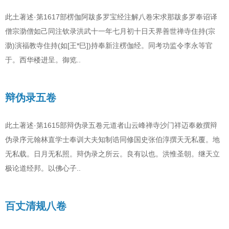
此土著述·第1617部楞伽阿跋多罗宝经注解八卷宋求那跋多罗奉诏译
僧宗泐僧如己同注钦录洪武十一年七月初十日天界善世禅寺住持(宗
泐)演福教寺住持(如[王*巳])持奉新注楞伽经。同考功监令李永等官
于。西华楼进呈。御览..
辩伪录五卷
此土著述·第1615部辩伪录五卷元道者山云峰禅寺沙门祥迈奉敕撰辩
伪录序元翰林直学士奉训大夫知制诰同修国史张伯淳撰天无私覆。地
无私载。日月无私照。辩伪录之所云。良有以也。洪惟圣朝。继天立
极论道经邦。以佛心子..
百丈清规八卷