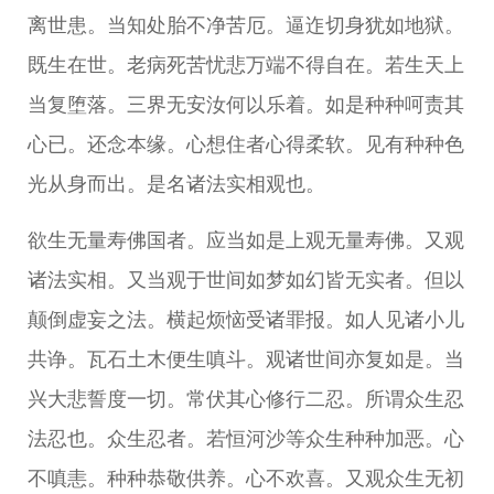
离世患。当知处胎不净苦厄。逼迮切身犹如地狱。
既生在世。老病死苦忧悲万端不得自在。若生天上
当复堕落。三界无安汝何以乐着。如是种种呵责其
心已。还念本缘。心想住者心得柔软。见有种种色
光从身而出。是名诸法实相观也。
欲生无量寿佛国者。应当如是上观无量寿佛。又观
诸法实相。又当观于世间如梦如幻皆无实者。但以
颠倒虚妄之法。横起烦恼受诸罪报。如人见诸小儿
共诤。瓦石土木便生嗔斗。观诸世间亦复如是。当
兴大悲誓度一切。常伏其心修行二忍。所谓众生忍
法忍也。众生忍者。若恒河沙等众生种种加恶。心
不嗔恚。种种恭敬供养。心不欢喜。又观众生无初