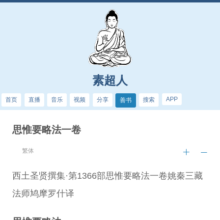
素超人
APP
首页
直播
音乐
视频
分享
搜索
善书
思惟要略法一卷
繁体
西土圣贤撰集·第1366部思惟要略法一卷姚秦三藏
法师鸠摩罗什译