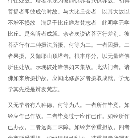
行住处故。塔者示现为彼能供养者兴供养故。初得
菩提者即彼成佛时故。与大比丘众者。以其大故以
不增不损故。满足千比丘辫发梵志者。此明学无学
比丘。是名听者成就。余者次说诸菩萨行差别。彼
菩萨行有二种摄法所摄。何等为二。一者因摄。二
者果摄。又伽耶山顶塔者。根本序分。以无量诸佛
所住处故。示现彼处诸佛如来集故。此法门者。诸
佛如来所摄护故。应闻此修多罗者摄取成就。学无
学其先悉是辫发梵志。
又无学者有八种德。何等为八。一者所作毕竟。如
经应作已作故。二者毕竟过于应作已作。如经所作
已办故。三者远离三昧障。如经弃舍重担故。四者