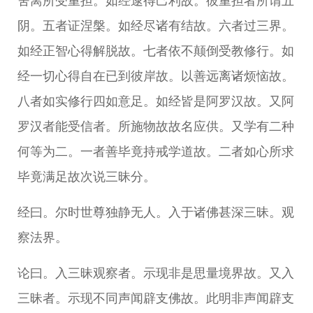
舍离所受重担。如经逮得己利故。彼重担者所谓五
阴。五者证涅槃。如经尽诸有结故。六者过三界。
如经正智心得解脱故。七者依不颠倒受教修行。如
经一切心得自在已到彼岸故。以善远离诸烦恼故。
八者如实修行四如意足。如经皆是阿罗汉故。又阿
罗汉者能受信者。所施物故故名应供。又学有二种
何等为二。一者善毕竟持戒学道故。二者如心所求
毕竟满足故次说三昧分。
经曰。尔时世尊独静无人。入于诸佛甚深三昧。观
察法界。
论曰。入三昧观察者。示现非是思量境界故。又入
三昧者。示现不同声闻辟支佛故。此明非声闻辟支