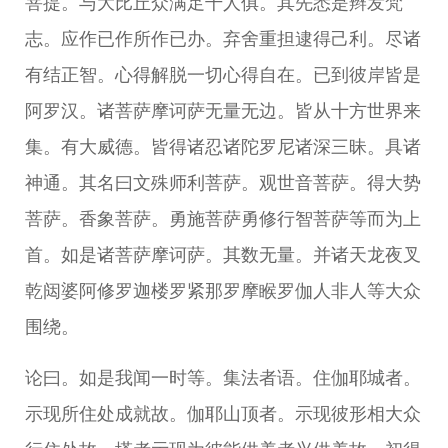
菩提。与大比丘众满足千人俱。其先悉是辫发梵
志。应作已作所作已办。弃舍重担逮得己利。尽诸
有结正智。心得解脱一切心得自在。已到彼岸皆是
阿罗汉。诸菩萨摩诃萨无量无边。皆从十方世界来
集。有大威德。皆得诸忍诸陀罗尼诸深三昧。具诸
神通。其名曰文殊师利菩萨。观世音菩萨。得大势
菩萨。香象菩萨。勇施菩萨勇修行智菩萨等而为上
首。如是诸菩萨摩诃萨。其数无量。并诸天龙夜叉
乾闼婆阿修罗迦楼罗紧那罗摩睺罗伽人非人等大众
围绕。
论曰。如是我闻一时等。集法者语。住伽耶城者。
示现所住处成就故。伽耶山顶者。示现彼形相大众