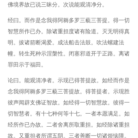
佛境界故已说三昧分。次说能观清净分。
经曰。而作是念我得阿耨多罗三藐三菩提。得一切
智慧所作已办。除诸重担度诸有险道。灭无明得真
明。拔诸箭断渴爱。成法船击法鼓。吹法螺建法
幢。转生死种示涅槃性。闭塞邪道开于正路。离诸
罪田示于福田。
论曰。能观清净者。示现已得菩提故。如经而作是
念我得阿耨多罗三藐三菩提故。得菩提者。示现胜
彼声闻辟支佛证智故。如经得一切智慧故。彼得一
切智慧者。有十七种何等十七。一者本愿满足。如
经所作已办故。二者舍离所取重担。如经除诸重担
故。又重担者所谓五阴。三者善断一切诸烦恼障。