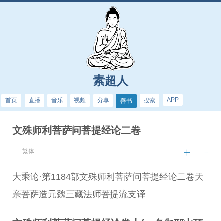
素超人
APP
首页
直播
音乐
视频
分享
搜索
善书
文殊师利菩萨问菩提经论二卷
繁体
大乘论·第1184部文殊师利菩萨问菩提经论二卷天
亲菩萨造元魏三藏法师菩提流支译