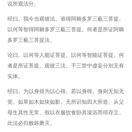
说所观法分。
经曰。我今当观彼法。谁得阿耨多罗三藐三菩提。
以何等智得阿耨多罗三藐三菩提。何者是所证阿耨
多罗三藐三菩提法。
论曰。以何等人能证菩提。以何等智能证菩提。何
者是所证菩提。观彼三法。于三世中虚妄分别无有
实体。
经曰。为以身得为以心得。若以身得。身则无知无
觉。如草如木如块如影。无所识知四大所造。从父
母生其性无常。假以衣服饮食卧具澡浴而得存立。
此法必归败坏磨灭。