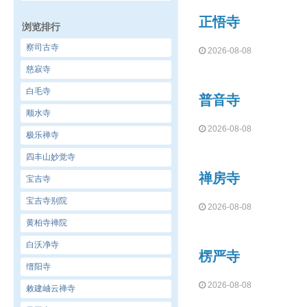
正悟寺
浏览排行
察司古寺
2026-08-08
慈寂寺
白毛寺
普音寺
顺水寺
2026-08-08
极乐禅寺
四丰山妙觉寺
禅房寺
宝吉寺
宝吉寺别院
2026-08-08
黄柏寺禅院
白沃净寺
楞严寺
缙阳寺
2026-08-08
敕建岫云禅寺