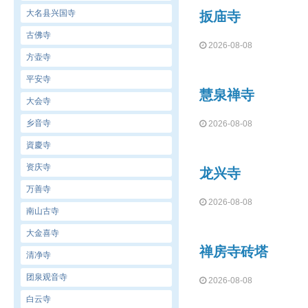
大名县兴国寺
扳庙寺
古佛寺
2026-08-08
方壶寺
平安寺
慧泉禅寺
大会寺
乡音寺
2026-08-08
資慶寺
资庆寺
龙兴寺
万善寺
2026-08-08
南山古寺
大金喜寺
禅房寺砖塔
清净寺
团泉观音寺
2026-08-08
白云寺