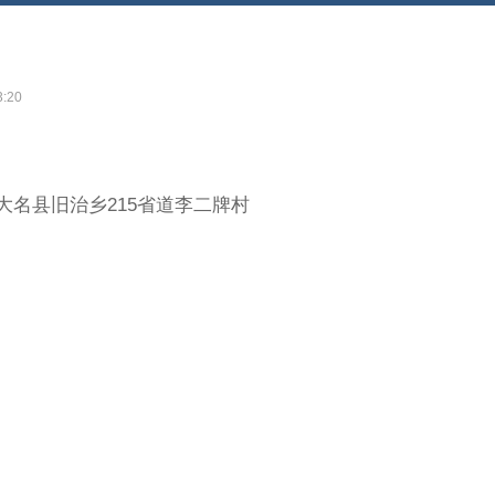
3:20
大名县旧治乡215省道李二牌村