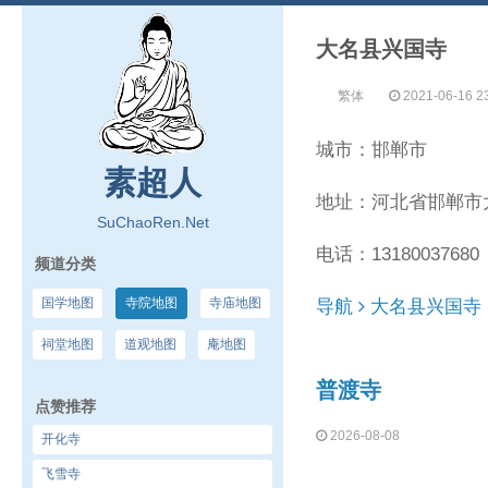
大名县兴国寺
繁体
2021-06-16 2
城市：邯郸市
素超人
地址：河北省邯郸市
SuChaoRen.Net
电话：13180037680
频道分类
国学地图
寺院地图
寺庙地图
导航
大名县兴国寺
祠堂地图
道观地图
庵地图
普渡寺
点赞推荐
2026-08-08
开化寺
飞雪寺