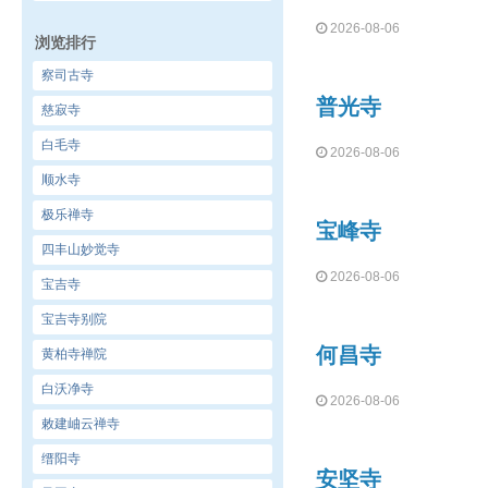
2026-08-06
浏览排行
察司古寺
普光寺
慈寂寺
白毛寺
2026-08-06
顺水寺
极乐禅寺
宝峰寺
四丰山妙觉寺
2026-08-06
宝吉寺
宝吉寺别院
何昌寺
黄柏寺禅院
白沃净寺
2026-08-06
敕建岫云禅寺
缙阳寺
安坚寺