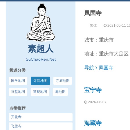
凤国寺
繁体
2021-05-11 1
城市：重庆市
素超人
地址：重庆市大足区
SuChaoRen.Net
导航
凤国寺
频道分类
国学地图
寺院地图
寺庙地图
宝宁寺
祠堂地图
道观地图
庵地图
2026-08-07
点赞推荐
开化寺
海藏寺
飞雪寺