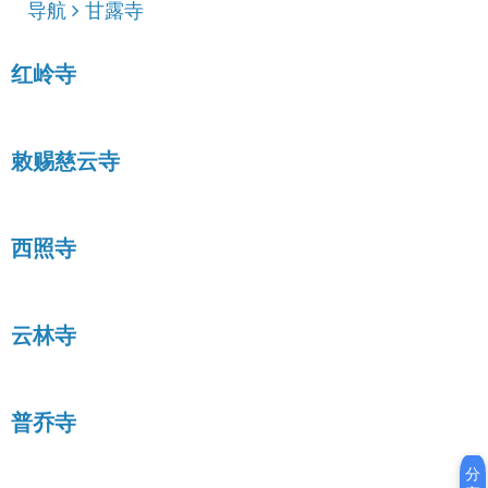
导航
甘露寺
红岭寺
敕赐慈云寺
西照寺
云林寺
普乔寺
分