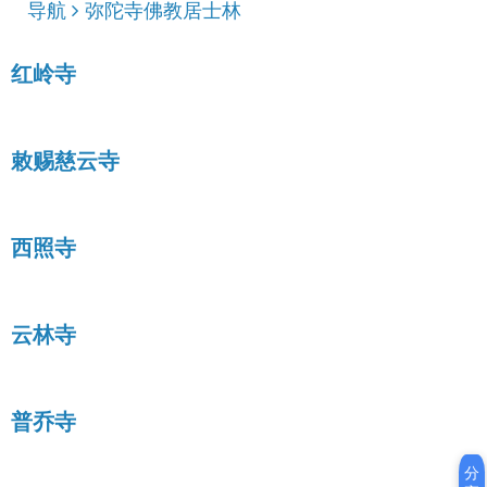
导航
弥陀寺佛教居士林
红岭寺
敕赐慈云寺
西照寺
云林寺
普乔寺
分