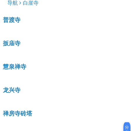
导航
白崖寺
普渡寺
扳庙寺
慧泉禅寺
龙兴寺
禅房寺砖塔
分