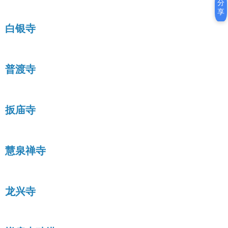
分
享
白银寺
普渡寺
扳庙寺
慧泉禅寺
龙兴寺