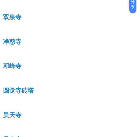
分
享
双泉寺
净慈寺
邓峰寺
圆觉寺砖塔
昊天寺