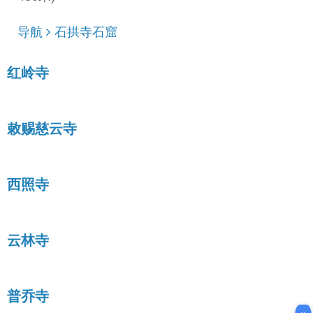
导航
石拱寺石窟
红岭寺
敕赐慈云寺
西照寺
云林寺
普乔寺