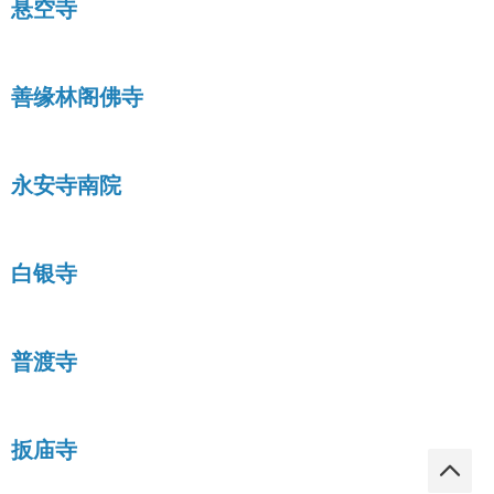
悬空寺
善缘林阁佛寺
永安寺南院
白银寺
普渡寺
扳庙寺