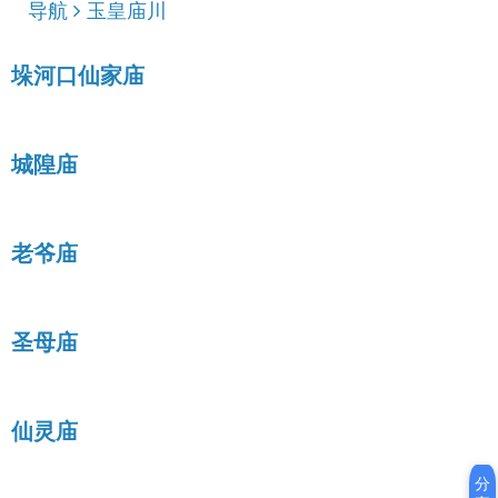
导航
玉皇庙川
垛河口仙家庙
城隍庙
老爷庙
圣母庙
仙灵庙
分