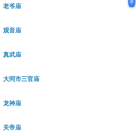
享
老爷庙
观音庙
真武庙
大同市三官庙
龙神庙
关帝庙