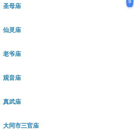
享
圣母庙
仙灵庙
老爷庙
观音庙
真武庙
大同市三官庙