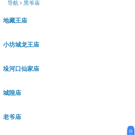
导航
黑爷庙
地藏王庙
小坊城龙王庙
垛河口仙家庙
城隍庙
老爷庙
分