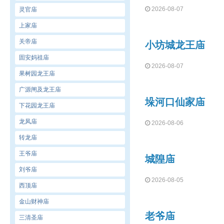
2026-08-07
灵官庙
上家庙
关帝庙
小坊城龙王庙
固安妈祖庙
2026-08-07
果树园龙王庙
广源闸及龙王庙
垛河口仙家庙
下花园龙王庙
龙凤庙
2026-08-06
转龙庙
王爷庙
城隍庙
刘爷庙
2026-08-05
西顶庙
金山财神庙
老爷庙
三清圣庙