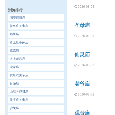
2026-08-04
浏览排行
固安妈祖庙
圣母庙
善各庄关帝庙
蔡司庙
2026-08-03
贤王庄菩萨庙
森森庙
仙灵庙
太上老君庙
2026-08-03
沈家庙
黄庄双关帝庙
老爷庙
吕荡庙
山海关妈祖庙
2026-08-02
恩济庄关帝庙
沙陀庙
观音庙