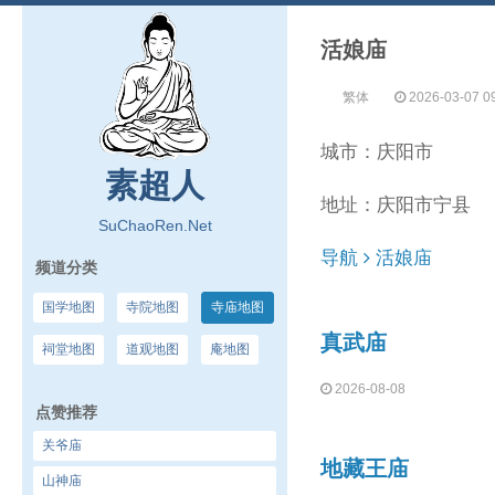
活娘庙
繁体
2026-03-07 0
城市：庆阳市
素超人
地址：庆阳市宁县
SuChaoRen.Net
导航
活娘庙
频道分类
国学地图
寺院地图
寺庙地图
真武庙
祠堂地图
道观地图
庵地图
2026-08-08
点赞推荐
关爷庙
地藏王庙
山神庙