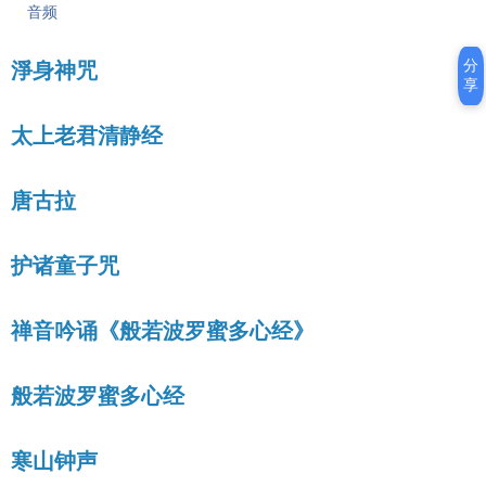
音频
分
淨身神咒
享
太上老君清静经
唐古拉
护诸童子咒
禅音吟诵《般若波罗蜜多心经》
般若波罗蜜多心经
寒山钟声