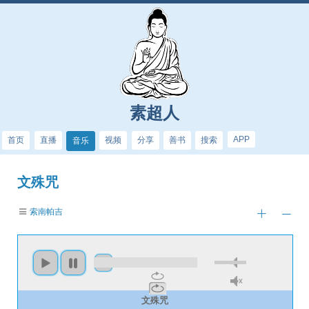
素超人
APP
首页
直播
视频
分享
善书
搜索
音乐
文殊咒
索南帕吉
文殊咒