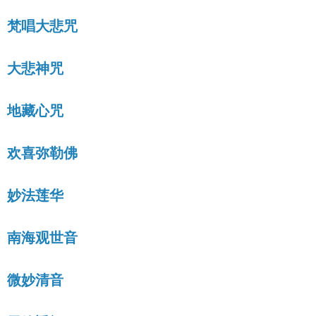
梵唱大悲咒
大悲神咒
地藏心咒
欢喜弥勒佛
妙法莲华
南海观世音
微妙清音