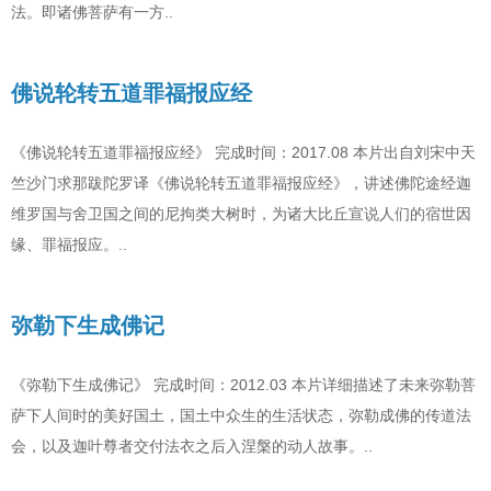
法。即诸佛菩萨有一方..
佛说轮转五道罪福报应经
《佛说轮转五道罪福报应经》 完成时间：2017.08 本片出自刘宋中天
竺沙门求那跋陀罗译《佛说轮转五道罪福报应经》，讲述佛陀途经迦
维罗国与舍卫国之间的尼拘类大树时，为诸大比丘宣说人们的宿世因
缘、罪福报应。..
弥勒下生成佛记
《弥勒下生成佛记》 完成时间：2012.03 本片详细描述了未来弥勒菩
萨下人间时的美好国土，国土中众生的生活状态，弥勒成佛的传道法
会，以及迦叶尊者交付法衣之后入涅槃的动人故事。..