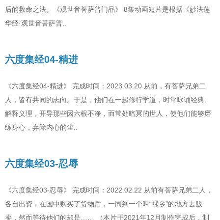
后的救命之法。《观世音菩萨普门品》 8集动画短片是根据《妙法莲
华经·观世音菩萨普..
六度集经04-精进
《六度集经04-精进》 完成时间：2023.03.20 从前，有菩萨兄弟二
人，皆有共同的志向。于是，他们在一起修行学道，时常咏诵经典、
解释义理，开导那些因六根不净，而常处暗冥的世人，使他们能够磨
练身心，弃除内心的尘..
六度集经03-忍辱
《六度集经03-忍辱》 完成时间：2022.02.22 从前有菩萨兄弟二人，
各自出资，在国中购买了货物后，一同到一个叫“裸乡”的地方去贩
卖，然而等待他们的却是…… （本片于2021年12月制作完成后，制